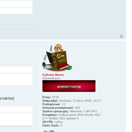
Cyfrowy Baron
Administrator
Posty:
4716
_znaków):
Dołączył(a):
niedziela, 13 lipca 2008, 15:17
Podziękował :
12
Otrzymał podziękowań:
442
System operacyjny:
Windows 7 x64 SP1
Kompilator:
Embarcadero RAD Studio XE2
C++ Builder XE2 Update 4
SKYPE:
cyfbar
Gadu Gadu:
0