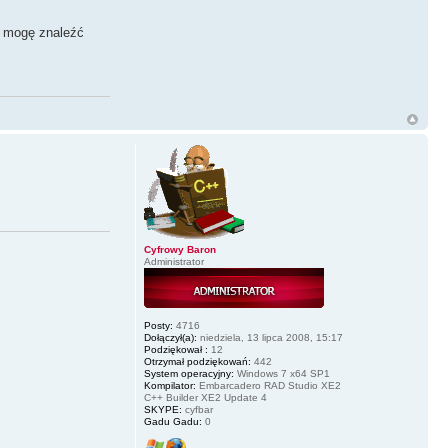
e mogę znaleźć
Cyfrowy Baron
Administrator
Posty:
4716
Dołączył(a):
niedziela, 13 lipca 2008, 15:17
Podziękował :
12
Otrzymał podziękowań:
442
System operacyjny:
Windows 7 x64 SP1
Kompilator:
Embarcadero RAD Studio XE2
C++ Builder XE2 Update 4
SKYPE:
cyfbar
Gadu Gadu:
0