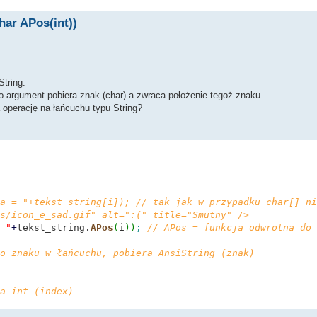
ar APos(int))
String.
ko argument pobiera znak (char) a zwraca położenie tegoż znaku.
 operację na łańcuchu typu String?
a = "+tekst_string[i]); // tak jak w przypadku char[] ni
s/icon_e_sad.gif" alt=":(" title="Smutny" />
 "
+
tekst_string.
APos
(
i
)
)
;
// APos = funkcja odwrotna do 
o znaku w łańcuchu, pobiera AnsiString (znak)
a int (index)