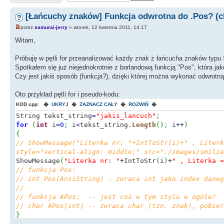
[Łańcuchy znaków] Funkcja odwrotna do .Pos? (ch
przez
samurai-jerry
» wtorek, 12 kwietnia 2011, 14:17
Witam,
Próbuję w pętli for przeanalizować każdy znak z łańcucha znaków typu 
Spotkałem się już niejednokrotnie z borlandową funkcją "Pos", która ja
Czy jest jakiś sposób (funkcja?), dzięki której można wykonać odwrotną
Oto przykład pętli for i pseudo-kodu:
KOD cpp
:
�
UKRYJ
�
ZAZNACZ CAŁY
�
ROZWIŃ
�
String tekst_string
=
"jakis_lancuch"
;
for
(
int
i
=
0
;
i
<
tekst_string.
Length
(
)
;
i
++
)
{
// ShowMessage("Literka nr: "+IntToStr(i)+" , Literk
style="vertical-align: middle;" src="./images/smilie
ShowMessage
(
"Literka nr: "
+
IntToStr
(
i
)
+
" , Literka =
// funkcja Pos:
// int Pos(AnsiString) - zwraca int jako index daneg
//
// funkcja APos: -- jest coś w tym stylu w ogóle?
// char APos(int) -- zwraca char (tzn. znak), pobier
}