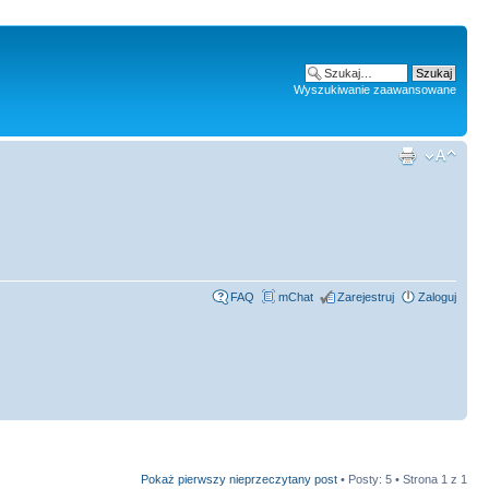
Wyszukiwanie zaawansowane
FAQ
mChat
Zarejestruj
Zaloguj
Pokaż pierwszy nieprzeczytany post
• Posty: 5 • Strona
1
z
1