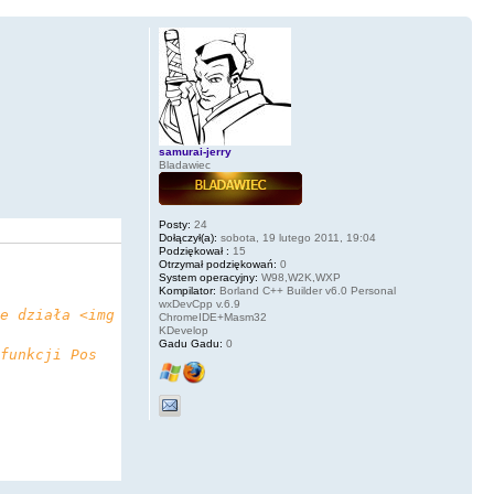
samurai-jerry
Bladawiec
Posty:
24
Dołączył(a):
sobota, 19 lutego 2011, 19:04
Podziękował :
15
Otrzymał podziękowań:
0
System operacyjny:
W98,W2K,WXP
Kompilator:
Borland C++ Builder v6.0 Personal
wxDevCpp v.6.9
e działa <img
ChromeIDE+Masm32
KDevelop
Gadu Gadu:
0
funkcji Pos