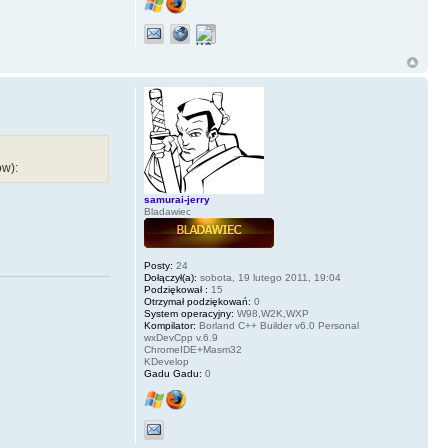
ów):
samurai-jerry
Bladawiec
Posty:
24
Dołączył(a):
sobota, 19 lutego 2011, 19:04
Podziękował :
15
Otrzymał podziękowań:
0
System operacyjny:
W98,W2K,WXP
Kompilator:
Borland C++ Builder v6.0 Personal
wxDevCpp v.6.9
ChromeIDE+Masm32
KDevelop
Gadu Gadu:
0