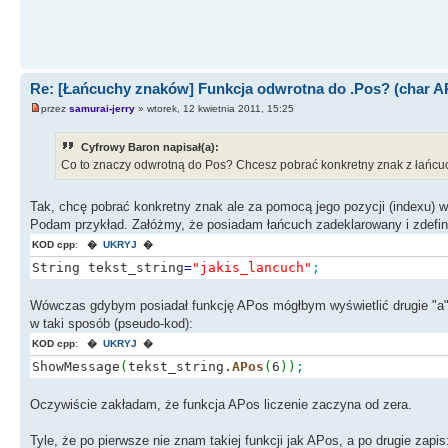
Re: [Łańcuchy znaków] Funkcja odwrotna do .Pos? (char AP
przez
samurai-jerry
» wtorek, 12 kwietnia 2011, 15:25
Cyfrowy Baron napisał(a):
Co to znaczy odwrotną do Pos? Chcesz pobrać konkretny znak z łańcuc
Tak, chcę pobrać konkretny znak ale za pomocą jego pozycji (indexu) 
Podam przykład. Załóżmy, że posiadam łańcuch zadeklarowany i zdefin
KOD cpp
:
�
UKRYJ
�
String tekst_string
=
"jakis_lancuch"
;
Wówczas gdybym posiadał funkcję APos mógłbym wyświetlić drugie "a" 
w taki sposób (pseudo-kod):
KOD cpp
:
�
UKRYJ
�
ShowMessage
(
tekst_string.
APos
(
6
)
)
;
Oczywiście zakładam, że funkcja APos liczenie zaczyna od zera.
Tyle, że po pierwsze nie znam takiej funkcji jak APos, a po drugie zapis