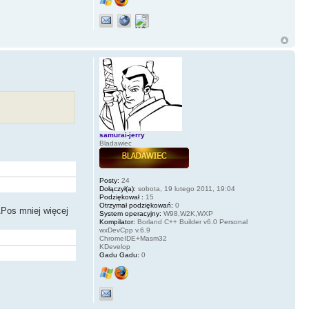
samurai-jerry
Bladawiec
Posty:
24
Dołączył(a):
sobota, 19 lutego 2011, 19:04
Podziękował :
15
Otrzymał podziękowań:
0
APos mniej więcej
System operacyjny:
W98,W2K,WXP
Kompilator:
Borland C++ Builder v6.0 Personal
wxDevCpp v.6.9
ChromeIDE+Masm32
KDevelop
Gadu Gadu:
0