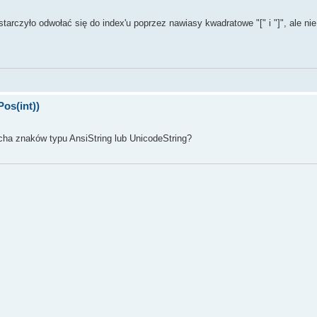
rczyło odwołać się do index'u poprzez nawiasy kwadratowe "[" i "]", ale ni
os(int))
ha znaków typu AnsiString lub UnicodeString?