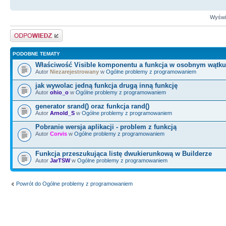
Wyświe
Odpowiedz
PODOBNE TEMATY
Właściwość Visible komponentu a funkcja w osobnym wątku
Autor
Niezarejestrowany
w
Ogólne problemy z programowaniem
jak wywolac jedną funkcja drugą inną funkcję
Autor
ohio_o
w
Ogólne problemy z programowaniem
generator srand() oraz funkcja rand()
Autor
Arnold_S
w
Ogólne problemy z programowaniem
Pobranie wersja aplikacji - problem z funkcją
Autor
Corvis
w
Ogólne problemy z programowaniem
Funkcja przeszukująca listę dwukierunkową w Builderze
Autor
JarTSW
w
Ogólne problemy z programowaniem
Powrót do Ogólne problemy z programowaniem
KTO PRZEGLĄDA FORUM
Użytkownicy przeglądający ten dział: Brak zalogowanych użytkowników i 5 gości