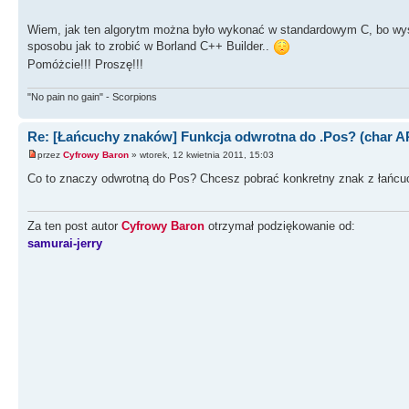
Wiem, jak ten algorytm można było wykonać w standardowym C, bo wysta
sposobu jak to zrobić w Borland C++ Builder..
Pomóżcie!!! Proszę!!!
"No pain no gain" - Scorpions
Re: [Łańcuchy znaków] Funkcja odwrotna do .Pos? (char AP
przez
Cyfrowy Baron
» wtorek, 12 kwietnia 2011, 15:03
Co to znaczy odwrotną do Pos? Chcesz pobrać konkretny znak z łańcuc
Za ten post autor
Cyfrowy Baron
otrzymał podziękowanie od:
samurai-jerry