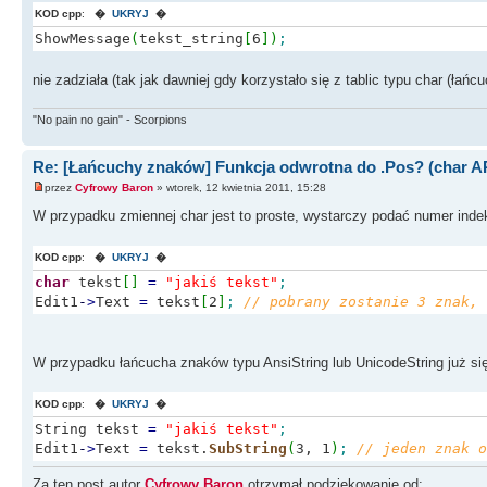
KOD cpp
:
�
UKRYJ
�
ShowMessage
(
tekst_string
[
6
]
)
;
nie zadziała (tak jak dawniej gdy korzystało się z tablic typu char (łań
"No pain no gain" - Scorpions
Re: [Łańcuchy znaków] Funkcja odwrotna do .Pos? (char AP
przez
Cyfrowy Baron
» wtorek, 12 kwietnia 2011, 15:28
W przypadku zmiennej char jest to proste, wystarczy podać numer indek
KOD cpp
:
�
UKRYJ
�
char
tekst
[
]
=
"jakiś tekst"
;
Edit1
-
>
Text
=
tekst
[
2
]
;
// pobrany zostanie 3 znak, 
W przypadku łańcucha znaków typu AnsiString lub UnicodeString już się 
KOD cpp
:
�
UKRYJ
�
String tekst
=
"jakiś tekst"
;
Edit1
-
>
Text
=
tekst.
SubString
(
3, 1
)
;
// jeden znak o
Za ten post autor
Cyfrowy Baron
otrzymał podziękowanie od: