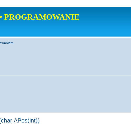
• PROGRAMOWANIE
mowaniem
char APos(int))