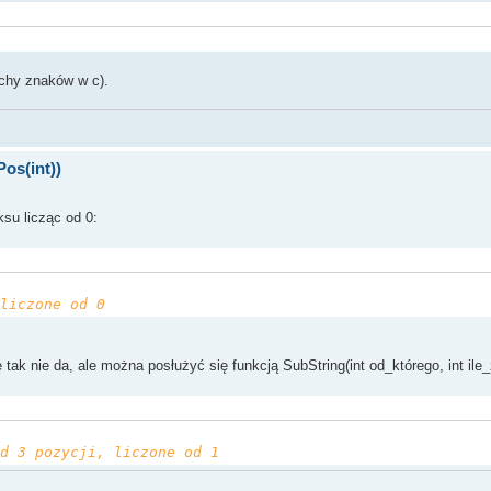
cuchy znaków w c).
os(int))
su licząc od 0:
liczone od 0
tak nie da, ale można posłużyć się funkcją SubString(int od_którego, int ile
d 3 pozycji, liczone od 1