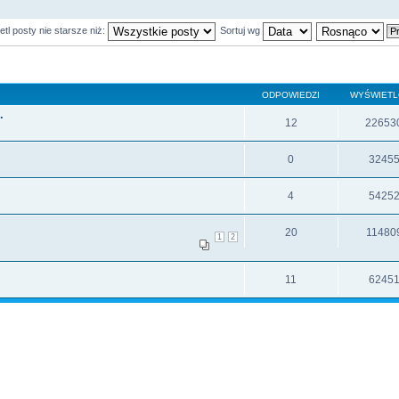
tl posty nie starsze niż:
Sortuj wg
ODPOWIEDZI
WYŚWIET
.
12
22653
0
3245
4
5425
20
11480
1
2
11
6245