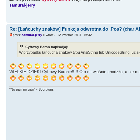
samurai-jerry
Re: [Łańcuchy znaków] Funkcja odwrotna do .Pos? (char AP
przez
samurai-jerry
» wtorek, 12 kwietnia 2011, 15:32
Cyfrowy Baron napisał(a):
W przypadku łańcucha znaków typu AnsiString lub UnicodeString już się 
WIELKIE DZIĘKI Cyfrowy Baronie!!!!! Oto mi właśnie chodziło, a nie 
"No pain no gain" - Scorpions