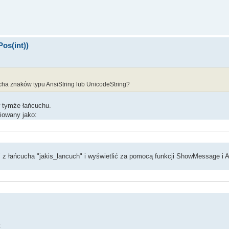
os(int))
ha znaków typu AnsiString lub UnicodeString?
w tymże łańcuchu.
iowany jako:
z łańcucha "jakis_lancuch" i wyświetlić za pomocą funkcji ShowMessage i 
: