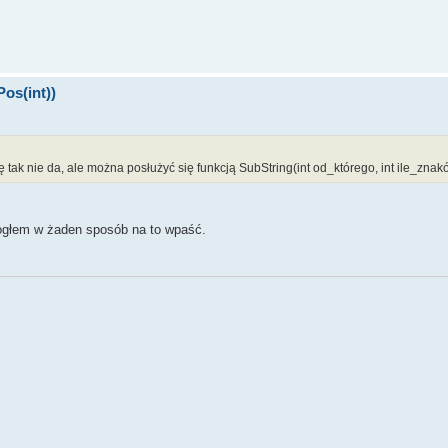
os(int))
tak nie da, ale można posłużyć się funkcją SubString(int od_którego, int ile_znak
mogłem w żaden sposób na to wpaść.