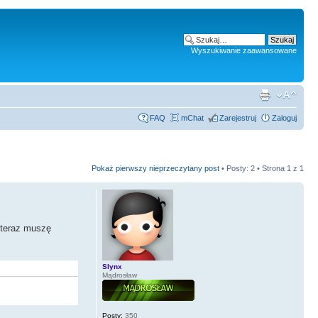
Wyszukiwanie zaawansowane
FAQ
mChat
Zarejestruj
Zaloguj
Pokaż pierwszy nieprzeczytany post
• Posty: 2 • Strona
1
z
1
 teraz muszę
Slynx
Mądrosław
Posty:
350