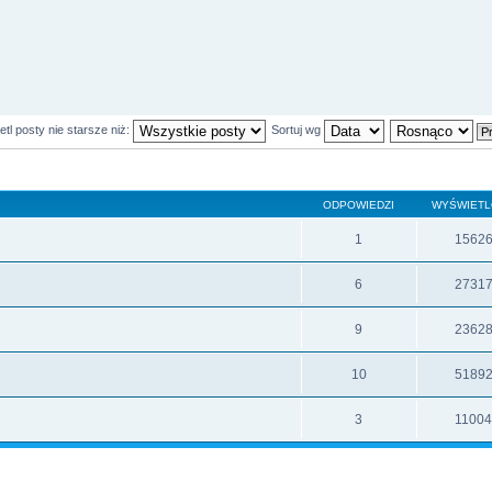
tl posty nie starsze niż:
Sortuj wg
ODPOWIEDZI
WYŚWIET
1
1562
6
2731
9
2362
10
5189
3
1100