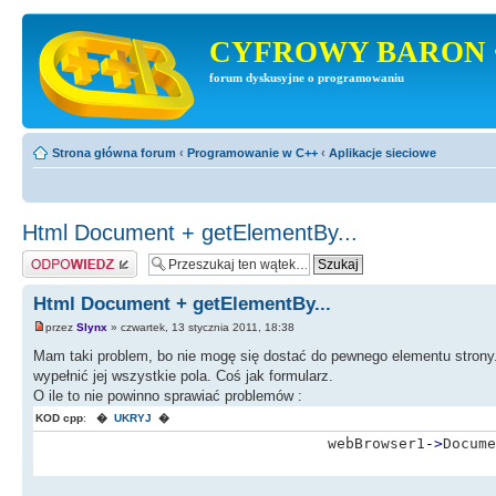
CYFROWY BARON 
forum dyskusyjne o programowaniu
Strona główna forum
‹
Programowanie w C++
‹
Aplikacje sieciowe
Html Document + getElementBy...
Odpowiedz
Html Document + getElementBy...
przez
Slynx
» czwartek, 13 stycznia 2011, 18:38
Mam taki problem, bo nie mogę się dostać do pewnego elementu strony. 
wypełnić jej wszystkie pola. Coś jak formularz.
O ile to nie powinno sprawiać problemów :
KOD cpp
:
�
UKRYJ
�
webBrowser1
-
>
Docume