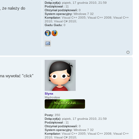
Dołączył(a):
piątek, 17 grudnia 2010, 21:59
Podziękował :
11
, że należy do
Otrzymał podziękowań:
0
System operacyjny:
Windows 7 32
Kompilator:
Visual C++ 2005; Visual C++ 2008; Visual C++
2010; Visual C# 2010;
Gadu Gadu:
0
na wywołać "click"
Slynx
Mądrosław
Posty:
350
Dołączył(a):
piątek, 17 grudnia 2010, 21:59
Podziękował :
11
Otrzymał podziękowań:
0
System operacyjny:
Windows 7 32
Kompilator:
Visual C++ 2005; Visual C++ 2008; Visual C++
2010; Visual C# 2010;