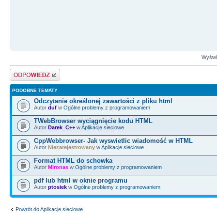
Wyświe
Odpowiedz
PODOBNE TEMATY
Odczytanie określonej zawartości z pliku html
Autor
duf
w
Ogólne problemy z programowaniem
TWebBrowser wyciągnięcie kodu HTML
Autor
Darek_C++
w
Aplikacje sieciowe
CppWebbrowser- Jak wyswietlic wiadomość w HTML
Autor
Niezarejestrowany
w
Aplikacje sieciowe
Format HTML do schowka
Autor
Mironas
w
Ogólne problemy z programowaniem
pdf lub html w oknie programu
Autor
ptosiek
w
Ogólne problemy z programowaniem
Powrót do Aplikacje sieciowe