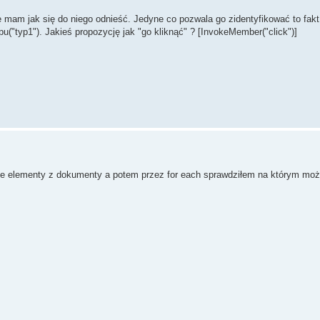
mam jak się do niego odnieść. Jedyne co pozwala go zidentyfikować to fakt
ypu("typ1"). Jakieś propozycję jak "go kliknąć" ? [InvokeMember("click")]
ie elementy z dokumenty a potem przez for each sprawdziłem na którym moż