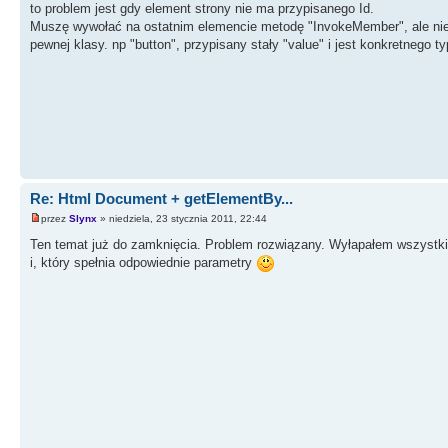
to problem jest gdy element strony nie ma przypisanego Id.
Muszę wywołać na ostatnim elemencie metodę "InvokeMember", ale nie 
pewnej klasy. np "button", przypisany stały "value" i jest konkretnego t
Re: Html Document + getElementBy...
przez
Slynx
» niedziela, 23 stycznia 2011, 22:44
Ten temat już do zamknięcia. Problem rozwiązany. Wyłapałem wszystk
i, który spełnia odpowiednie parametry