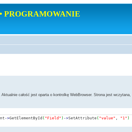
• PROGRAMOWANIE
Aktualnie całość jest oparta o kontrolkę WebBrowser. Strona jest wczytana,
nt
-
>
GetElementById
(
"Field"
)
-
>
SetAttribute
(
"value"
,
"1"
)