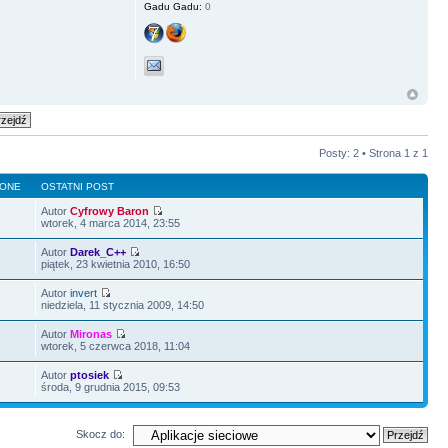
Gadu Gadu:
0
Posty: 2 • Strona
1
z
1
LONE
OSTATNI POST
Autor
Cyfrowy Baron
6
wtorek, 4 marca 2014, 23:55
Autor
Darek_C++
7
piątek, 23 kwietnia 2010, 16:50
Autor
invert
8
niedziela, 11 stycznia 2009, 14:50
Autor
Mironas
2
wtorek, 5 czerwca 2018, 11:04
Autor
ptosiek
4
środa, 9 grudnia 2015, 09:53
Skocz do: