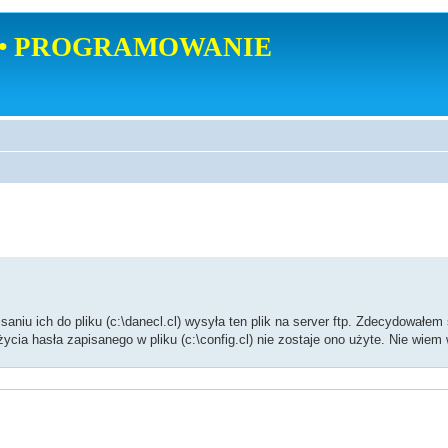
• PROGRAMOWANIE
niu ich do pliku (c:\danecl.cl) wysyła ten plik na server ftp. Zdecydowałem 
ia hasła zapisanego w pliku (c:\config.cl) nie zostaje ono użyte. Nie wiem