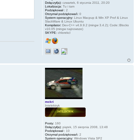
Dołączył(a):
czwartek, 6 stycznia 2011, 20:20
Lokalizacja:
Tu i tam
Podziękował :
2
Otrzymał podziękowań:
0
System operacyjny:
Linux Macpup & Win XP Prof & Linux
SlackWare & Linux Ubuntu
Kompilator:
Dev-C++ v4.9.9.2 (mingw 3.4.2); Code::Blocks
v10.05 (mingw najnowsze)
SKYPE:
chlorekcl
mckri
Intelektryk
Posty:
160
Dołączył(a):
piątek, 15 sierpnia 2008, 13:48
Podziękował :
10
Otrzymał podziękowań:
2
System operacyjny:
Windows Vista SP2