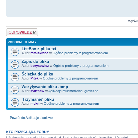
Wyświe
Odpowiedz
PODOBNE TEMATY
ListBox z pliku txt
Autor
rafalskraba
w
Ogólne problemy z programowaniem
Zapis do pliku
Autor
borysewicz
w
Ogólne problemy z programowaniem
Ścieżka do pliku
Autor
Pitek
w
Ogólne problemy z programowaniem
Wczytywanie pliku .bmp
Autor
Matthew
w
Aplikacje multimedialne, graficzne
'Trzymanie' pliku
Autor
mckri
w
Ogólne problemy z programowaniem
Powrót do Aplikacje sieciowe
KTO PRZEGLĄDA FORUM
Użytkownicy przeglądający ten dział: Brak zalogowanych użytkowników i 0 gości