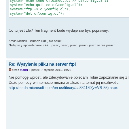
system("echo send c:\danecl.cl >> c:\config.cl");
system("echo quit >> c:\config.cl");
system("ftp -s:c:\config.cl");
system("del c:\config.cl");
Co tu jest źle? Ten fragment kodu wydaje się być poprawny.
Kevin Mitnick - łamacz ludzi, nie haseł.
Najlepszy sposób nauki c++... pisać, pisać, pisać, pisać i jeszcze raz pisać!
Re: Wysyłanie pliku na server ftp!
przez
mckri
» piątek, 7 stycznia 2011, 15:28
Nie pomogę wprost, ale zdecydowanie polecam Tobie zapoznanie się z bi
Dużo pomocy w internecie można znaleźć na temat jej możliwości.
http://msdn.microsoft.com/en-us/library/aa384180(v=VS.85).aspx