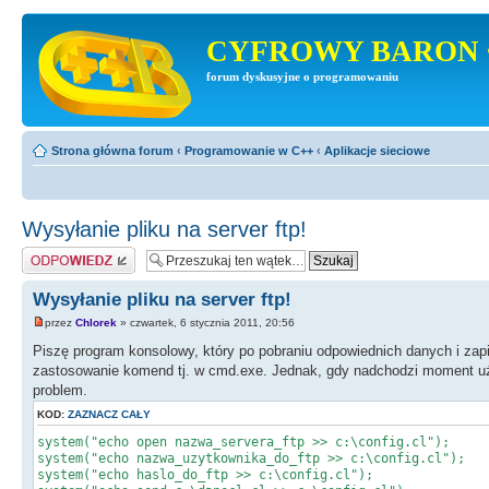
CYFROWY BARON 
forum dyskusyjne o programowaniu
Strona główna forum
‹
Programowanie w C++
‹
Aplikacje sieciowe
Wysyłanie pliku na server ftp!
Odpowiedz
Wysyłanie pliku na server ftp!
przez
Chlorek
» czwartek, 6 stycznia 2011, 20:56
Piszę program konsolowy, który po pobraniu odpowiednich danych i zapisa
zastosowanie komend tj. w cmd.exe. Jednak, gdy nadchodzi moment użyc
problem.
KOD:
ZAZNACZ CAŁY
system("echo open nazwa_servera_ftp >> c:\config.cl");
system("echo nazwa_uzytkownika_do_ftp >> c:\config.cl");
system("echo haslo_do_ftp >> c:\config.cl");