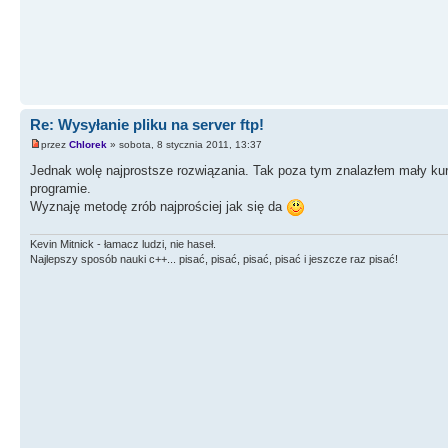
Re: Wysyłanie pliku na server ftp!
przez
Chlorek
» sobota, 8 stycznia 2011, 13:37
Jednak wolę najprostsze rozwiązania. Tak poza tym znalazłem mały kur
programie.
Wyznaję metodę zrób najprościej jak się da
Kevin Mitnick - łamacz ludzi, nie haseł.
Najlepszy sposób nauki c++... pisać, pisać, pisać, pisać i jeszcze raz pisać!