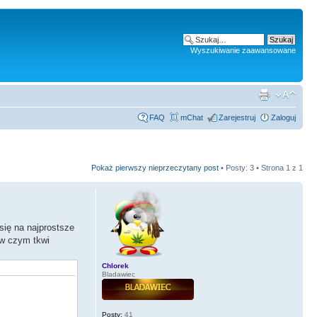
Wyszukiwanie zaawansowane
FAQ
mChat
Zarejestruj
Zaloguj
Pokaż pierwszy nieprzeczytany post
• Posty: 3 • Strona
1
z
1
się na najprostsze
 w czym tkwi
Chlorek
Bladawiec
Posty:
41