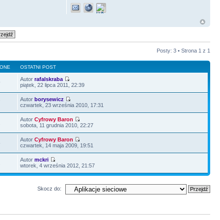
Posty: 3 • Strona
1
z
1
LONE
OSTATNI POST
Autor
rafalskraba
9
piątek, 22 lipca 2011, 22:39
Autor
borysewicz
7
czwartek, 23 września 2010, 17:31
Autor
Cyfrowy Baron
2
sobota, 11 grudnia 2010, 22:27
Autor
Cyfrowy Baron
5
czwartek, 14 maja 2009, 19:51
Autor
mckri
2
wtorek, 4 września 2012, 21:57
Skocz do: