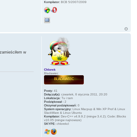
Kompilator:
BCB 5/2007/2009
 zamieściłem w
Chlorek
Bladawiec
Posty:
41
Dołączył(a):
czwartek, 6 stycznia 2011, 20:20
Lokalizacja:
Tu i tam
Podziękował :
2
Otrzymał podziękowań:
0
System operacyjny:
Linux Macpup & Win XP Prof & Linux
SlackWare & Linux Ubuntu
Kompilator:
Dev-C++ v4.9.9.2 (mingw 3.4.2); Code::Blocks
v10.05 (mingw najnowsze)
SKYPE:
chlorekcl