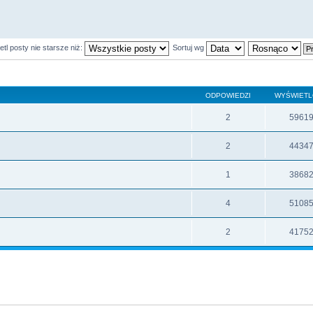
tl posty nie starsze niż:
Sortuj wg
ODPOWIEDZI
WYŚWIET
2
5961
2
4434
1
3868
4
5108
2
4175