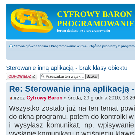
CYFROWY BARON 
PROGRAMOWANIE
forum dyskusyjne o programowaniu
Strona główna forum
‹
Programowanie w C++
‹
Ogólne problemy z progra
Sterowanie inną aplikacją - brak klasy obiektu
Odpowiedz
Re: Sterowanie inną aplikacją -
przez
Cyfrowy Baron
» środa, 29 grudnia 2010, 13:26
Wszystko zostało już na ten temat pow
do okna programu, potem do kontrolki w
i wysyłasz komunikat, np. wpisywanie 
wysłanie komunikatu o wciśnięciu klawi