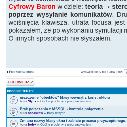
Cyfrowy Baron
w dziele:
teoria
ster
poprzez wysyłanie komunikatów
. Dr
wciśnięcia klawisza, utrata focusa jest
pokazałem, że po wykonaniu symulacji 
O innych sposobach nie słyszałem.
Poprzednia strona
Wyświetl posty nie starsze niż:
Odpowiedz
PODOBNE TEMATY
niszczenie "obiektów" klasy wewnątrz konstruktora
Autor
Slynx
w
Ogólne problemy z programowaniem
Brak połaczenia z MSSQL - kontrola połączenia
Autor
sebaskow
w
Bazy danych
Zmiana nazwy klasy okna / zabicie procesu przyczepionego.
Autor
bolek
w
Ogólne problemy z programowaniem