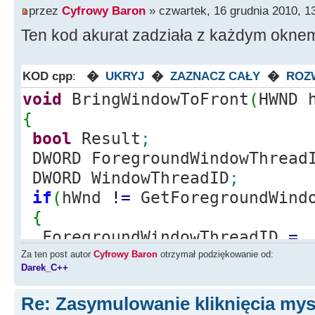
przez
Cyfrowy Baron
» czwartek, 16 grudnia 2010, 1
Ten kod akurat zadziała z każdym okne
KOD cpp
:
�
UKRYJ
�
ZAZNACZ CAŁY
�
ROZ
void
BringWindowToFront
(
HWND 
{
bool
Result
;
DWORD ForegroundWindowThread
DWORD WindowThreadID
;
if
(
hWnd
!
=
GetForegroundWind
{
ForegroundWindowThreadID
=
GetWindowThreadProcessId
(
GetF
Za ten post autor
Cyfrowy Baron
otrzymał podziękowanie od:
Darek_C++
NULL
)
;
WindowThreadID
=
GetWindowTh
Re: Zasymulowanie kliknięcia my