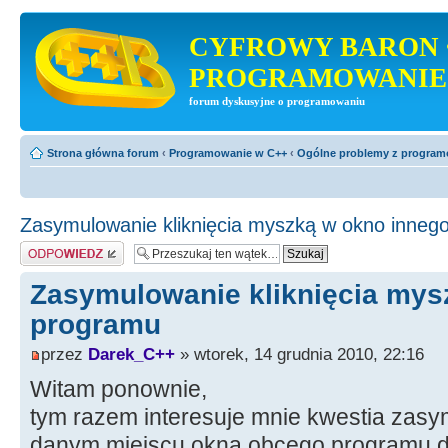
CYFROWY BARON 
PROGRAMOWANIE
forum dyskusyjne o programowaniu
Strona główna forum
‹
Programowanie w C++
‹
Ogólne problemy z progra
Zasymulowanie kliknięcia myszką w okno inneg
Odpowiedz
Zasymulowanie kliknięcia mys
programu
przez
Darek_C++
» wtorek, 14 grudnia 2010, 22:16
Witam ponownie,
tym razem interesuje mnie kwestia zasy
danym miejscu okna obcego programu d