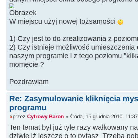
W miejscu użyj nowej tożsamości
1) Czy jest to do zrealizowania z pozi
2) Czy istnieje możliwość umieszczenia
naszym programie i z tego poziomu "kli
momęcie ?
Pozdrawiam
Re: Zasymulowanie kliknięcia my
programu
przez
Cyfrowy Baron
» środa, 15 grudnia 2010, 11:37
Ten temat był już tyle razy wałkowany na
dziwię iż jeszcze o to pytasz. Trzeba p