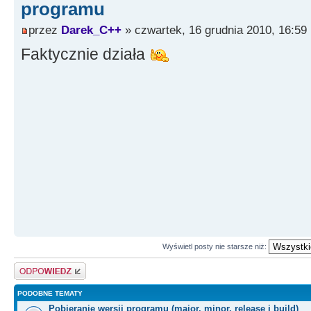
NULL
)
;
programu
if
(
ForegroundWindowThreadI
przez
Darek_C++
» czwartek, 16 grudnia 2010, 16:59
{
Faktycznie działa
AttachThreadInput
(
Foregrou
WindowThreadID,
true
)
;
SetForegroundWindow
(
hWnd
)
;
AttachThreadInput
(
Foregrou
WindowThreadID,
false
)
;
}
else
SetForegroundWindow
(
hWnd
)
;
}
}
Wyświetl posty nie starsze niż:
//---------------------------
Odpowiedz
----------------------------
void
__fastcall
TForm1
::
Butto
PODOBNE TEMATY
Pobieranie wersji programu (major, minor, release i build)