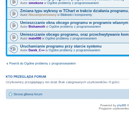
*
Sender
)
Autor
simekone
w
Ogólne problemy z programowaniem
{
Zmiana typu wykresy w TChart w trakcie działania programu.
HWND hWnd
=
FindWindow
(
L
"QWi
Autor
Niezarejestrowany
w
Biblioteki i komponenty
Umieszczanie okna obcego programu w programie wlasnym
Kontrolny Vidalii"
)
;
Autor
Bishamoth
w
Ogólne problemy z programowaniem
Umieszczanie obcego programu, oraz przechwytywanie kom
Autor
mate006
w
Ogólne problemy z programowaniem
if
(
hWnd
==
NULL
)
ShowMessage
Uruchamianie programu przy starcie systemu
okna!"
)
;
Autor
Darek_C++
w
Ogólne problemy z programowaniem
TRect wRect
;
Powrót do Ogólne problemy z programowaniem
GetWindowRect
(
hWnd,
&
wRect
)
;
KTO PRZEGLĄDA FORUM
Użytkownicy przeglądający ten dział: Brak zalogowanych użytkowników i 9 gości
BringWindowToFront
(
hWnd
)
;
Strona główna forum
POINT cP
;
Powered by
phpBB
©
Przyjazne użytkowniko
GetCursorPos
(
&
cP
)
;