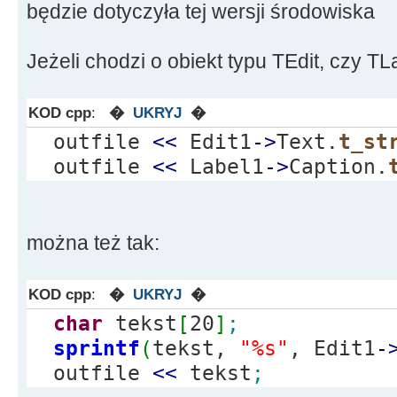
będzie dotyczyła tej wersji środowiska
Jeżeli chodzi o obiekt typu TEdit, czy TL
KOD cpp
:
�
UKRYJ
�
outfile
<<
Edit1
-
>
Text.
t_st
outfile
<<
Label1
-
>
Caption.
można też tak:
KOD cpp
:
�
UKRYJ
�
char
tekst
[
20
]
;
sprintf
(
tekst,
"%s"
, Edit1
-
outfile
<<
tekst
;