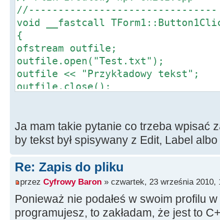
//--------------------------------
void __fastcall TForm1::Button1Cli
{
ofstream outfile;
outfile.open("Test.txt");
outfile << "Przykładowy tekst";
outfile.close();
}
//--------------------------------
Ja mam takie pytanie co trzeba wpisać z
by tekst był spisywany z Edit, Label alb
Re: Zapis do pliku
przez
Cyfrowy Baron
» czwartek, 23 września 2010, 
Ponieważ nie podałeś w swoim profilu w
programujesz, to zakładam, że jest to C