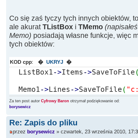
Co się zaś tyczy tych innych obiektów, 
ale akurat
TListBox
i
TMemo
(napisałeś
Memo)
posiadają własne funkcje, więc 
tych obiektów:
KOD cpp
:
�
UKRYJ
�
ListBox1
-
>
Items
-
>
SaveToFile
Memo1
-
>
Lines
-
>
SaveToFile
(
"c
Za ten post autor
Cyfrowy Baron
otrzymał podziękowanie od:
borysewicz
Re: Zapis do pliku
przez
borysewicz
» czwartek, 23 września 2010, 17: