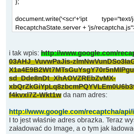
};
document.write('<scr'+'ipt type="tex
RecaptchaState.server + 'js/recaptcha.js"><
i tak wpis:
http://www.google.com/recap
03AHJ_VuvwPaJis-zlmNwVunDSo3IaG
X1a4E9B2Wt7MTsGuYsgY70r5nMIPg
sd_Dde8nDt_XhAOVZREbZvMX-
xbQrZkGiYpLq8zbcmPQYVLEm0U6b3
f4kvxl7Z-Wkt1w
da nam adres:
http://www.google.com/recaptcha/api
I to jest właśnie adres obrazka. Teraz wy
załadować do Image, a o tym jak ładowa