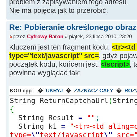
problem z zapisywaniem tego adresu.
Nie ma pojęcia jak to przerobić.
Re: Pobieranie określonego obraz
przez
Cyfrowy Baron
» piątek, 23 lipca 2010, 23:20
Kluczem jest ten fragment kodu:
<tr><td
type="text/javascript" src=
, gdyż pojaw
początek kodu, końcem jest:
</script>
, 
powinna wyglądać tak:
KOD cpp
:
�
UKRYJ
�
ZAZNACZ CAŁY
�
ROZ
String ReturnCaptchaUrl
(
Strin
{
String Result
=
""
;
String k1
=
"<tr><td aling=
type=
\"
text/javascript
\"
src=