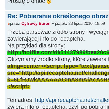
Proszę o omoc
Re: Pobieranie określonego obraz
przez
Cyfrowy Baron
» piątek, 23 lipca 2010, 18:59
Trzeba parsować źródło strony i wyciągną
zawierającej info do recaptcha.
Na przykład dla strony:
http://hotfile.com/dl/54437989/bea20c
Otrzymamy źródło strony, które zawiera 
aling=center><script type="text/javasc
src="http://api.recaptcha.net/challeng
k=6LfRJwkAAAAAAGmA3mAiAcAsRs
</script>
Ten adres:
http://api.recaptcha.net/chal
zwiera info o recaptcha, czyli po pobran