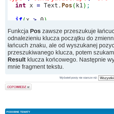
int
x
=
Text.
Pos
(
k1
)
;
if
(
x
>
0
)
{
Funkcja
Pos
zawsze przeszukuje łańcuc
Result
=
Text.
SubString
(
odnalezieniu klucza początku do zmien
Text.
Length
(
)
)
;
// x + k1.Le
łańcuch znaku, ale od wyszukanej pozyc
int
y
=
Result.
Pos
(
k2
)
;
przeszukiwanego klucza, potem szukam d
if
(
y
>
0
)
Result
klucza końcowego. Następnie wy
{
mnie fragment tekstu.
return
Result.
SubString
(
"><
Wyświetl posty nie starsze niż:
}
Odpowiedz
}
return
Result
;
}
PODOBNE TEMATY