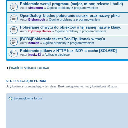
Pobieranie wersji programu (major, minor, release i build)
Autor
simekone
w
Ogólne problemy z programowaniem
OpenDialog -bledne pobieranie sciezki oraz nazwy pliku
Autor
Bishamoth
w
Ogólne problemy z programowaniem
Pobieranie chwytu do obiektów o tej samej nazwie klasy.
Autor
Cyfrowy Baron
w
Ogólne problemy z programowaniem
[BCB6]Pobieranie tekstu ToolTip ikonek w tray'u.
Autor
beherit
w
Ogólne problemy z programowaniem
Pobieranie plików z HTTP bez INDY a cache [SOLVED]
Autor
husky83
w
Aplikacje sieciowe
Powrót do Aplikacje sieciowe
KTO PRZEGLĄDA FORUM
Użytkownicy przeglądający ten dział: Brak zalogowanych użytkowników i 0 gości
Strona główna forum