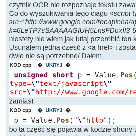
czytnik OCR nie rozpoznaje tekstu zawa
Co do wyszukiwania tego ciągu
<script t
src="http://www.google.com/recaptcha/a
k=6LeTP7sSAAAAAGIUH5LnsFDoxII3-5
niestety nie wiem jak tutaj przerobić te
Usunąłem jedną część z <a href> i zosta
dwie nie są potrzebne/ Dałem
KOD cpp
:
�
UKRYJ
�
unsigned
short
p
=
Value.
Pos
type=
\"
text/javascript
\"
src=
\"
http://www.google.com/r
zamiast
KOD cpp
:
�
UKRYJ
�
p
=
Value.
Pos
(
"
\"
http"
)
;
bo ta część się pojawia w kodzie strony t