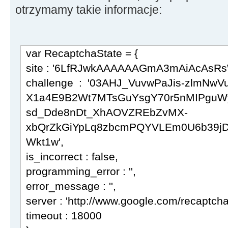
otrzymamy takie informacje:
var RecaptchaState = {
site : '6LfRJwkAAAAAAGmA3mAiAcAsRs
challenge : '03AHJ_VuvwPaJis-zlmNw
X1a4E9B2Wt7MTsGuYsgY70r5nMIPguW
sd_Dde8nDt_XhAOVZREbZvMX-
xbQrZkGiYpLq8zbcmPQYVLEm0U6b39jDX
Wkt1w',
is_incorrect : false,
programming_error : '',
error_message : '',
server : 'http://www.google.com/recaptcha/
timeout : 18000