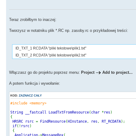
Teraz zrobiłbym to inaczej:
Tworzysz w notatniku plik *.RC np. zasoby.rc o przykładowej treści:
ID_TXT_1 RCDATA "pliki tekstowe\plik1.txt"
ID_TXT_2 RCDATA "pliki tekstowe\plik2.txt"
Włączasz go do projektu poprzez menu:
Project
Add to project...
A potem funkcja i wywołanie:
KOD:
ZAZNACZ CAŁY
#include <memory>
String __fastcall LoadTxtFromResource
(
char
*
res
)
{
HRSRC rsrc
=
FindResource
(
HInstance
,
res
,
RT_RCDATA
);
if
(!
rsrc
)
{
Application
->
MessageBox
(