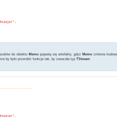
tnieje!"
,
asobów do obiektu
Memo
pojawią się artefakty, gdyż
Memo
zmienia kodowa
ze by było przerobić funkcje tak, by zwracała typ
TStream
:
------------------
TEncoding
::
UTF8
,
false
));
tnieje!"
,