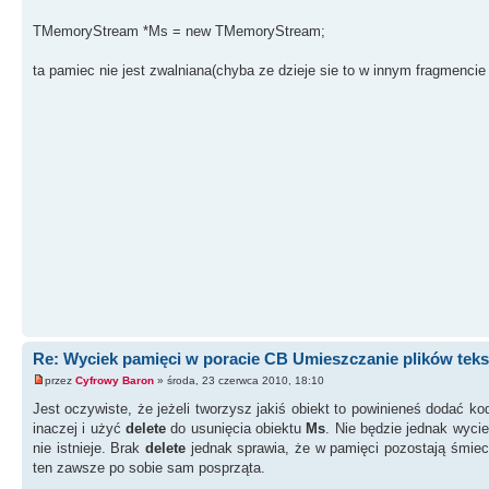
TMemoryStream *Ms = new TMemoryStream;
ta pamiec nie jest zwalniana(chyba ze dzieje sie to w innym fragmencie
Re: Wyciek pamięci w poracie CB Umieszczanie plików tek
przez
Cyfrowy Baron
» środa, 23 czerwca 2010, 18:10
Jest oczywiste, że jeżeli tworzysz jakiś obiekt to powinieneś dodać 
inaczej i użyć
delete
do usunięcia obiektu
Ms
. Nie będzie jednak wyci
nie istnieje. Brak
delete
jednak sprawia, że w pamięci pozostają śmieci
ten zawsze po sobie sam posprząta.