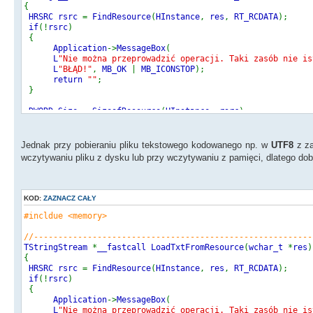
{
HRSRC rsrc
=
FindResource
(
HInstance
,
res
,
RT_RCDATA
);
if
(!
rsrc
)
{
Application
->
MessageBox
(
L
"Nie można przeprowadzić operacji. Taki zasób nie is
L
"BŁĄD!"
,
MB_OK
|
MB_ICONSTOP
);
return
""
;
}
DWORD Size
=
SizeofResource
(
HInstance
,
rsrc
);
HGLOBAL MemoryHandle
=
LoadResource
(
HInstance
,
rsrc
);
if
(
MemoryHandle
==
NULL
)
Jednak przy pobieraniu pliku tekstowego kodowanego np. w
UTF8
z z
{
wczytywaniu pliku z dysku lub przy wczytywaniu z pamięci, dlatego dobr
ShowMessage
(
"Błąd"
);
return
""
;
}
KOD:
ZAZNACZ CAŁY
BYTE
*
MemPtr
=
(
BYTE
*)
LockResource
(
MemoryHandle
);
#incldue <memory>
String Result
;
std
//---------------------------------------------------------
::
auto_ptr
<
TStringStream
>
sStream
(
new TStringStream
(
""
,
sStream
TStringStream
->
Write
*
(
__fastcall LoadTxtFromResource
MemPtr
,
Size
);
(
wchar_t
*
res
)
// sStream->Position = 0;
{
Result
HRSRC rsrc
=
sStream
=
FindResource
->
DataString
(
HInstance
;
,
res
,
RT_RCDATA
);
if
(!
rsrc
)
delete MemPtr
{
;
Application
->
MessageBox
(
return Result
L
"Nie można przeprowadzić operacji. Taki zasób nie is
;