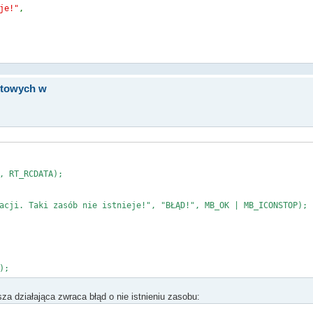
je!"
,
stowych w
L
,
Encoding
->
UTF8
,
true
));
, RT_RCDATA);
i. Taki zasób nie istnieje!", "BŁĄD!", MB_OK | MB_ICONSTOP);
);
za działająca zwraca błąd o nie istnieniu zasobu:
------------------