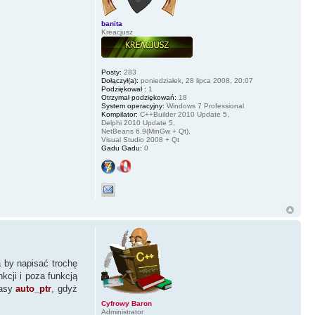
banita
Kreacjusz
Posty:
283
Dołączył(a):
poniedziałek, 28 lipca 2008, 20:07
Podziękował :
1
Otrzymał podziękowań:
18
System operacyjny:
Windows 7 Professional
Kompilator:
C++Builder 2010 Update 5,
Delphi 2010 Update 5,
NetBeans 6.9(MinGw + Qt),
Visual Studio 2008 + Qt
Gadu Gadu:
0
a by napisać trochę
kcji i poza funkcją
lasy
auto_ptr
, gdyż
Cyfrowy Baron
Administrator