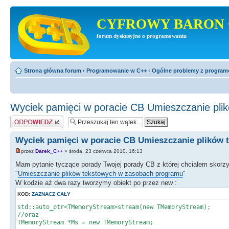
CYFROWY BARON 
forum dyskusyjne o programowaniu
Strona główna forum
‹
Programowanie w C++
‹
Ogólne problemy z progra
Wyciek pamięci w poracie CB Umieszczanie pli
Odpowiedz
Wyciek pamięci w poracie CB Umieszczanie plików 
przez
Darek_C++
» środa, 23 czerwca 2010, 16:13
Mam pytanie tyczące porady Twojej porady CB z której chciałem skorz
"
Umieszczanie plików tekstowych w zasobach programu
"
W kodzie aż dwa razy tworzymy obiekt po przez new :
KOD:
ZAZNACZ CAŁY
std::auto_ptr<TMemoryStream>stream(new TMemoryStream);
//oraz
TMemoryStream *Ms = new TMemoryStream;