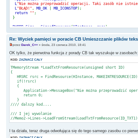
L
"Nie można przeprowadzić operacji. Taki zasób nie istnie
L
"BŁĄD!"
,
MB_OK
|
MB_ICONSTOP
);
return
""
;
}
DWORD Size
=
SizeofResource
(
HInstance
,
rsrc
);
HGLOBAL MemoryHandle
=
LoadResource
(
HInstance
,
rsrc
);
Re: Wyciek pamięci w poracie CB Umieszczanie plików tek
if
(
MemoryHandle
==
NULL
)
return 0
;
przez
Darek_C++
» środa, 23 czerwca 2010, 18:41
BYTE
*
MemPtr
=
(
BYTE
*)
LockResource
(
MemoryHandle
);
OK tylko, że pierwotna funkcja z porady CB tak wyszukuje w zasobach:
String Result
;
KOD:
ZAZNACZ CAŁY
TMemoryStream *LoadTxtFromResource(unsigned short ID)
TEncoding
*
Encoding
;
{
std
::
auto_ptr
<
TStringStream
>
sStream
(
new TStringStream
(
NUL
HRSRC rsrc = FindResource(HInstance, MAKEINTRESOURCE(ID)
sStream
->
Write
(
MemPtr
,
Size
);
if(!rsrc)
sStream
->
Position
=
0
;
{
Result
=
sStream
->
ReadString
(
Size
);
Application->MessageBox("Nie można przeprowadzić operacj
return 0;
delete MemPtr
;
}
//// dalszy kod....
return Result
;
}
/// I jej wywolanie
void __fastcall TForm1
::
Button1Click
(
TObject
*
Sender
)
//Memo2->Lines->LoadFromStream(LoadTxtFromResource(ID_TXT1)
{
Memo1
->
Text
=
LoadTxtFromResource
(
"ID_TXT_1"
);
}
I ta działa, teraz druga odwołująca się do tego samego zasobu co pierws
//---------------------------------------------------------
KOD:
ZAZNACZ CAŁY