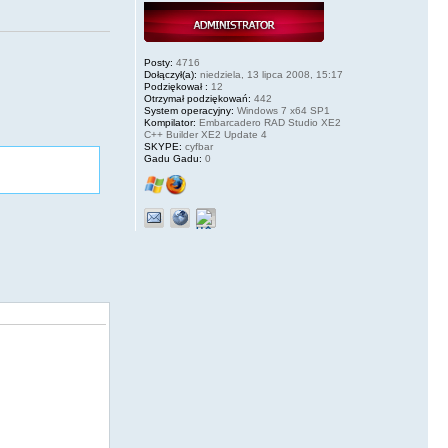
Posty:
4716
Dołączył(a):
niedziela, 13 lipca 2008, 15:17
Podziękował :
12
Otrzymał podziękowań:
442
System operacyjny:
Windows 7 x64 SP1
Kompilator:
Embarcadero RAD Studio XE2
C++ Builder XE2 Update 4
SKYPE:
cyfbar
Gadu Gadu:
0