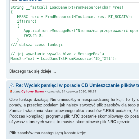
String __fastcall LoadDaneTxtFromResource(char *res)
{
HRSRC rsrc = FindResource(HInstance, res, RT_RCDATA);
if(!rsrc)
{
Application->MessageBox("Nie można przeprowadzić operacj
return 0;
}
/// dalsza czesc funkcji
// jej wywołanie wywala blad z MessageBox'a
Memo2->Text = LoadDaneTxtFromResource("ID_TXT1");
Dlaczego tak się dzieje ...
Re: Wyciek pamięci w poracie CB Umieszczanie plików 
przez
Cyfrowy Baron
» czwartek, 24 czerwca 2010, 08:37
Obie funkcje działają. Nie umieściłbym niesprawdzonej funkcji. To Ty
porady, a przecież podałem jak należy stworzyć plik zasobów dla tego p
Zamiast włączania skompilowanego pliku zasobów
*.RES
podałem, że 
Podczas kompilacji programu plik
*.RC
zostanie skompilowany do post
używasz starszych wersji to musisz skompilować plik
*.RC
ręcznie.
Plik zasobów ma następującą konstrukcję: