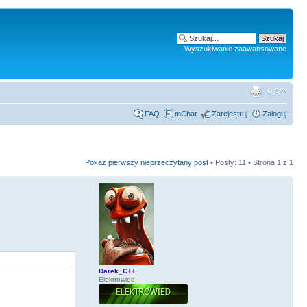
Wyszukiwanie zaawansowane
FAQ
mChat
Zarejestruj
Zaloguj
Pokaż pierwszy nieprzeczytany post
• Posty: 11 • Strona
1
z
1
Darek_C++
Elektrowied