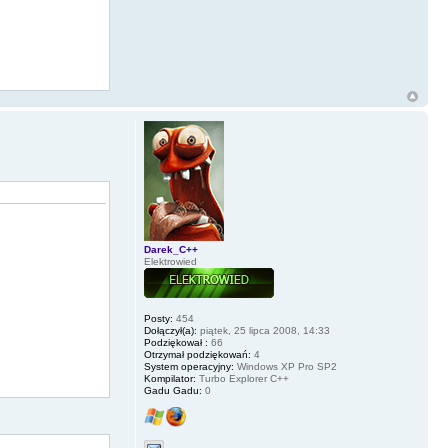
Darek_C++
Elektrowied
Posty:
454
Dołączył(a):
piątek, 25 lipca 2008, 14:33
Podziękował :
66
Otrzymał podziękowań:
4
System operacyjny:
Windows XP Pro SP2
Kompilator:
Turbo Explorer C++
Gadu Gadu:
0