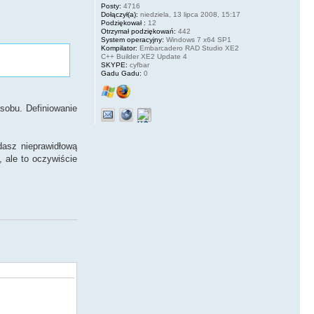
Posty:
4716
Dołączył(a):
niedziela, 13 lipca 2008, 15:17
Podziękował :
12
Otrzymał podziękowań:
442
System operacyjny:
Windows 7 x64 SP1
Kompilator:
Embarcadero RAD Studio XE2
C++ Builder XE2 Update 4
SKYPE:
cyfbar
Gadu Gadu:
0
asobu. Definiowanie
dasz nieprawidłową
, ale to oczywiście