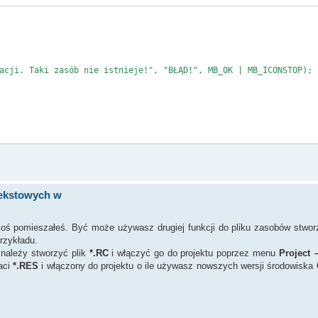
i. Taki zasób nie istnieje!", "BŁĄD!", MB_OK | MB_ICONSTOP);
tekstowych w
 coś pomieszałeś. Być może używasz drugiej funkcji do pliku zasobów stwor
rzykładu.
należy stworzyć plik
*.RC
i włączyć go do projektu poprzez menu
Project
aci
*.RES
i włączony do projektu o ile używasz nowszych wersji środowiska