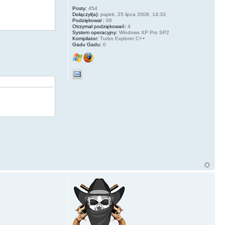
Posty:
454
Dołączył(a):
piątek, 25 lipca 2008, 14:33
Podziękował :
66
Otrzymał podziękowań:
4
System operacyjny:
Windows XP Pro SP2
Kompilator:
Turbo Explorer C++
Gadu Gadu:
0