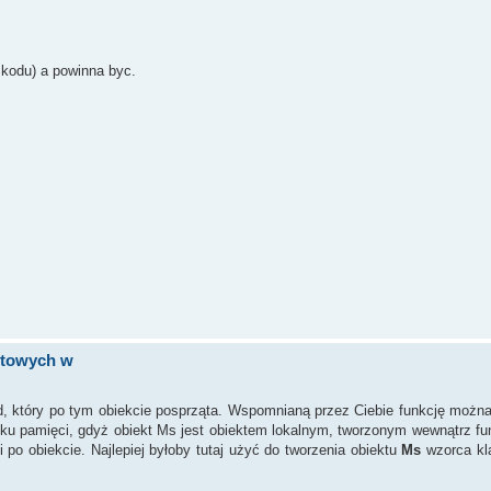
 kodu) a powinna byc.
stowych w
kod, który po tym obiekcie posprząta. Wspomnianą przez Ciebie funkcję możn
eku pamięci, gdyż obiekt Ms jest obiektem lokalnym, tworzonym wewnątrz fun
 po obiekcie. Najlepiej byłoby tutaj użyć do tworzenia obiektu
Ms
wzorca k