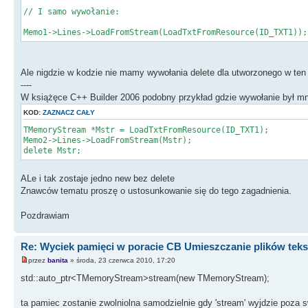
// I samo wywołanie:
Memo1->Lines->LoadFromStream(LoadTxtFromResource(ID_TXT1));
Ale nigdzie w kodzie nie mamy wywołania delete dla utworzonego w ten
----
W książęce C++ Builder 2006 podobny przykład gdzie wywołanie był mn
KOD:
ZAZNACZ CAŁY
TMemoryStream *Mstr = LoadTxtFromResource(ID_TXT1);
Memo2->Lines->LoadFromStream(Mstr);
delete Mstr;
ALe i tak zostaje jedno new bez delete
Znawców tematu proszę o ustosunkowanie się do tego zagadnienia.
Pozdrawiam
Re: Wyciek pamięci w poracie CB Umieszczanie plików tek
przez
banita
» środa, 23 czerwca 2010, 17:20
std::auto_ptr<TMemoryStream>stream(new TMemoryStream);
ta pamiec zostanie zwolniolna samodzielnie gdy 'stream' wyjdzie poza s