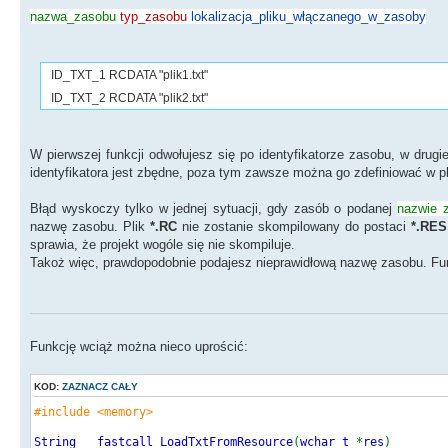
nazwa_zasobu
typ_zasobu
lokalizacja_pliku_włączanego_w_zasoby
ID_TXT_1 RCDATA "plik1.txt"
ID_TXT_2 RCDATA "plik2.txt"
W pierwszej funkcji odwołujesz się po identyfikatorze zasobu, w drugie
identyfikatora jest zbędne, poza tym zawsze można go zdefiniować w pl
Błąd wyskoczy tylko w jednej sytuacji, gdy zasób o podanej
nazwie 
nazwę zasobu. Plik
*.RC
nie zostanie skompilowany do postaci
*.RES
sprawia, że projekt wogóle się nie skompiluje.
Takoż więc, prawdopodobnie podajesz nieprawidłową nazwę zasobu. Funk
Funkcję wciąż można nieco uprościć:
KOD:
ZAZNACZ CAŁY
#include <memory>
String __fastcall LoadTxtFromResource
(
wchar_t
*
res
)