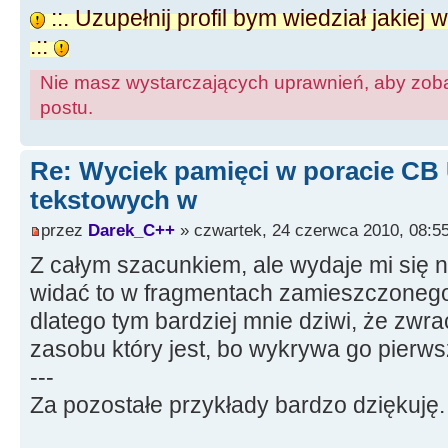
}
{
::. Uzupełnij profil bym wiedział jakiej
//--------------------------------
ShowMessage
(
"Błąd"
);
.::
--------------------
return NULL
;
Nie masz wystarczających uprawnień, aby zoba
void __fastcall TForm1
::
Button1Cli
}
postu.
{
BYTE
*
MemPtr
=
(
BYTE
*)
LockResour
Memo1
->
Lines
-
Re: Wyciek pamięci w poracie CB
>
LoadFromStream
(
LoadTxtFromResourc
String Result
;
tekstowych w
}
std
::
auto_ptr
<
TStringStream
>
sStr
przez
Darek_C++
» czwartek, 24 czerwca 2010, 08:5
//--------------------------------
sStream
->
Write
(
MemPtr
,
Size
);
Z całym szacunkiem, ale wydaje mi się n
--------------------
sStream
->
Position
=
0
;
widać to w fragmentach zamieszczonego
//Result = sStream->DataString;
dlatego tym bardziej mnie dziwi, że zwra
zasobu który jest, bo wykrywa go pierws
delete MemPtr
;
---
return sStream
.
release
();
Za pozostałe przykłady bardzo dziękuję.
}