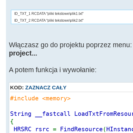
ID_TXT_1 RCDATA "pliki tekstowe\plik1.txt"
ID_TXT_2 RCDATA "pliki tekstowe\plik2.txt"
Włączasz go do projektu poprzez menu
project...
A potem funkcja i wywołanie:
KOD:
ZAZNACZ CAŁY
#include <memory>
String __fastcall LoadTxtFromResou
{
HRSRC rsrc
=
FindResource
(
HInstan