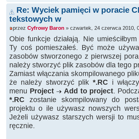
/// dalsza czesc funkcji
Re: Wyciek pamięci w poracie C
// jej wywołanie wywala blad z Mes
tekstowych w
Memo2->Text = LoadDaneTxtFromResou
przez
Cyfrowy Baron
» czwartek, 24 czerwca 2010, 
Obie funkcje działają. Nie umieściłbym
Ty coś pomieszałeś. Być może używasz
zasobów stworzonego z pierwszej porad
należy stworzyć plik zasobów dla tego p
Zamiast włączania skompilowanego pl
że należy stworzyć plik
*.RC
i włączy
menu
Project
Add to project
. Podcz
*.RC
zostanie skompilowany do pos
projektu o ile używasz nowszych wer
Jeżeli używasz starszych wersji to mu
ręcznie.