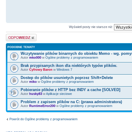
Wyświetl posty nie starsze niż:
Odpowiedz
PODOBNE TEMATY
Wczytywanie plików binarnych do obiektu Memo - wg. pomy
Autor
mko000
w
Ogólne problemy z programowaniem
Brak przypisanych ikon dla niektórych typów plików.
Autor
Cyfrowy Baron
w
Windows 7
Dostep do plików usunietych poprzez Shift+Delete
Autor
miko
w
Ogólne problemy z programowaniem
Pobieranie plików z HTTP bez INDY a cache [SOLVED]
Autor
husky83
w
Aplikacje sieciowe
Problem z zapisem plików na C: (prawa administratora)
Autor
RuntimeError200
w
Ogólne problemy z programowaniem
Powrót do Ogólne problemy z programowaniem