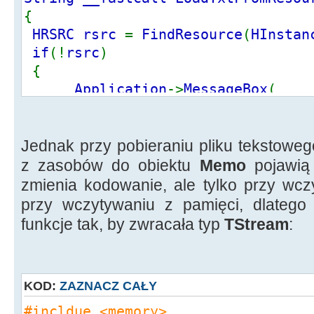
{
HRSRC rsrc
=
FindResource
(
HInstan
if
(!
rsrc
)
{
Application
->
MessageBox
(
L
"Nie można przeprowadzić op
L
"BŁĄD!"
,
MB_OK
|
MB_ICONSTO
return
""
;
Jednak przy pobieraniu pliku tekstow
}
z zasobów do obiektu
Memo
pojawią
zmienia kodowanie, ale tylko przy wcz
DWORD Size
=
SizeofResource
(
HInst
przy wczytywaniu z pamięci, dlatego
HGLOBAL MemoryHandle
=
LoadResour
funkcje tak, by zwracała typ
TStream
:
if
(
MemoryHandle
==
NULL
)
{
KOD:
ZAZNACZ CAŁY
ShowMessage
(
"Błąd"
);
return
""
;
#incldue <memory>