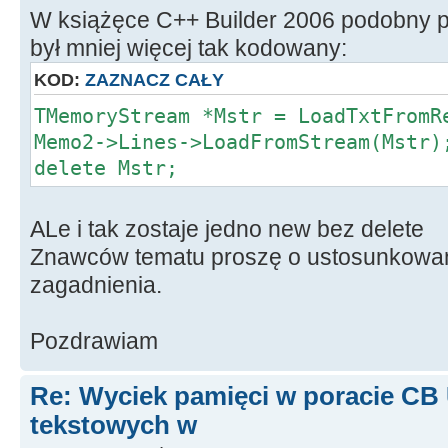
W książęce C++ Builder 2006 podobny p
był mniej więcej tak kodowany:
KOD:
ZAZNACZ CAŁY
TMemoryStream *Mstr = LoadTxtFromR
Memo2->Lines->LoadFromStream(Mstr)
delete Mstr;
ALe i tak zostaje jedno new bez delete
Znawców tematu proszę o ustosunkowani
zagadnienia.
Pozdrawiam
Re: Wyciek pamięci w poracie CB
tekstowych w