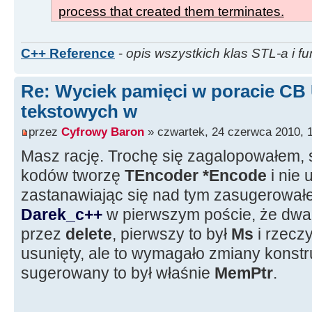
process that created them terminates.
}
}
void __fastcall TForm1::Button2Cli
C++ Reference
-
opis wszystkich klas STL-a i fu
{
Memo1->Text = LoadTxtFromResourc
Re: Wyciek pamięci w poracie CB
}
tekstowych w
//--------------------------------
przez
Cyfrowy Baron
» czwartek, 24 czerwca 2010, 
--------------------
Masz rację. Trochę się zagalopowałem, 
void __fastcall TForm1::Button1Cli
kodów tworzę
TEncoder *Encode
i nie
{
zastanawiając się nad tym zasugerowałe
Memo1->Lines-
>LoadFromStream(LoadTxtFromResourc
Darek_c++
w pierwszym poście, że dwa
}
przez
delete
, pierwszy to był
Ms
i rzecz
//--------------------------------
usunięty, ale to wymagało zmiany konstruk
--------------------
sugerowany to był właśnie
MemPtr
.