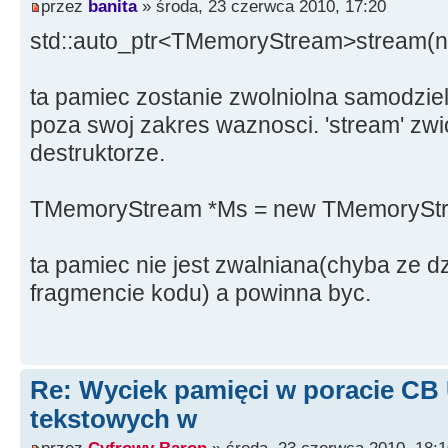
przez
banita
» środa, 23 czerwca 2010, 17:20
std::auto_ptr<TMemoryStream>stream(
ta pamiec zostanie zwolniolna samodziel
poza swoj zakres waznosci. 'stream' zwi
destruktorze.
TMemoryStream *Ms = new TMemorySt
ta pamiec nie jest zwalniana(chyba ze dz
fragmencie kodu) a powinna byc.
Re: Wyciek pamięci w poracie CB
tekstowych w