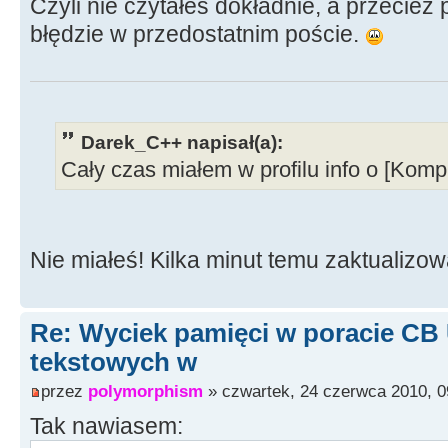
Czyli nie czytałeś dokładnie, a przecież
{
}
błędzie w przedostatnim poście.
//--------------------------------
--------------------
String __fastcall LoadTxtFromResou
{
Darek_C++ napisał(a):
HRSRC rsrc = FindResource(HInsta
Cały czas miałem w profilu info o [Komp
if(!rsrc)
{
Application->MessageBox("Nie m
Nie miałeś! Kilka minut temu zaktualizow
operacji. Taki zasób nie istnieje!
MB_ICONSTOP);
return 0;
Re: Wyciek pamięci w poracie CB
}
tekstowych w
else
przez
polymorphism
» czwartek, 24 czerwca 2010, 0
{
ShowMessage("Zasoby OK");
Tak nawiasem: