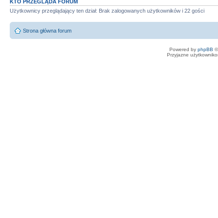
KTO PRZEGLĄDA FORUM
Użytkownicy przeglądający ten dział: Brak zalogowanych użytkowników i 22 gości
Strona główna forum
Powered by
phpBB
©
Przyjazne użytkowniko