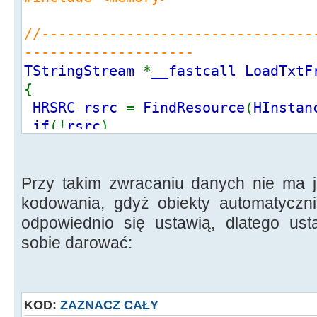
}
//--------------------------------
BYTE
*
MemPtr
=
(
BYTE
*)
LockResour
--------------------
TStringStream
*
__fastcall LoadTxtF
String Result
;
{
std
::
auto_ptr
<
TStringStream
>
sStr
HRSRC rsrc
=
FindResource
(
HInstan
sStream
->
Write
(
MemPtr
,
Size
);
if
(!
rsrc
)
// sStream->Position = 0;
{
Result
=
sStream
->
DataString
;
Application
->
MessageBox
(
L
"Nie można przeprowadzić op
Przy takim zwracaniu danych nie ma j
delete MemPtr
;
L
"BŁĄD!"
,
MB_OK
|
MB_ICONSTO
kodowania, gdyż obiekty automatyczn
return NULL
;
odpowiednio się ustawią, dlatego us
return Result
;
}
sobie darować:
}
DWORD Size
=
SizeofResource
(
HInst
HGLOBAL MemoryHandle
=
LoadResour
KOD:
ZAZNACZ CAŁY