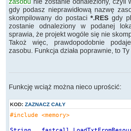
zasobu
nie zostanie odnaleziony, czyli 
gdy podasz nieprawidłową nazwę zaso
skompilowany do postaci
*.RES
gdy pl
zostanie odnaleziony w podanej lokal
sprawia, że projekt wogóle się nie skomp
Takoż więc, prawdopodobnie podaj
zasobu. Funkcja działa poprawnie, to Ty
Funkcję wciąż można nieco uprościć:
KOD:
ZAZNACZ CAŁY
#include <memory>
String __fastcall LoadTxtFromResou