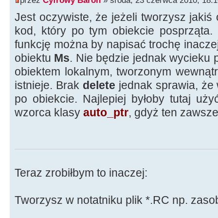
przez
Cyfrowy Baron
» środa, 23 czerwca 2010, 18:1
Jest oczywiste, że jeżeli tworzysz jakiś
kod, który po tym obiekcie posprząta
funkcję można by napisać trochę inacze
obiektu
Ms
. Nie będzie jednak wycieku p
obiektem lokalnym, tworzonym wewnątrz 
istnieje. Brak
delete
jednak sprawia, że
po obiekcie. Najlepiej byłoby tutaj uż
wzorca klasy
auto_ptr
, gdyż ten zawsz
Teraz zrobiłbym to inaczej:
Tworzysz w notatniku plik *.RC np. zasob