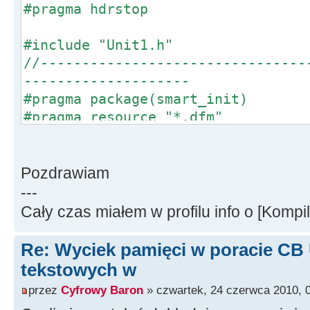
#pragma hdrstop
#include "Unit1.h"
//--------------------------------
--------------------
#pragma package(smart_init)
#pragma resource "*.dfm"
TForm1 *Form1;
#ifndef ZASOBY_RH
Pozdrawiam
#define ZASOBY_RH
---
#define ID_TXT_1 1000
Cały czas miałem w profilu info o [Kompi
#endif
//--------------------------------
Re: Wyciek pamięci w poracie CB
--------------------
tekstowych w
__fastcall TForm1::TForm1(TCompone
przez
Cyfrowy Baron
» czwartek, 24 czerwca 2010, 
: TForm(Owner)