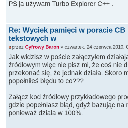
//--------------------------------
PS ja używam Turbo Explorer C++ .
--------------------
void __fastcall TForm1
::
Button1Cli
{
Re: Wyciek pamięci w poracie CB
Memo1
->
Lines
-
tekstowych w
>
LoadFromStream
(
LoadTxtFromResourc
}
przez
Cyfrowy Baron
» czwartek, 24 czerwca 2010, 
//--------------------------------
Jak widzisz w poście załączyłem działa
--------------------
źródłowym więc nie pisz mi, że coś nie 
przekonać się, że jednak działa. Skoro m
popełniłeś błędu to co???
Załącz kod źródłowy przykładowego pro
gdzie popełniasz błąd, gdyż bazując na
ponieważ działa w 100%.