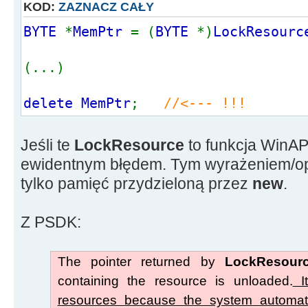
}
KOD:
ZAZNACZ CAŁY
}
BYTE
*
MemPtr
=
(
BYTE
*)
LockResourc
TMemoryStream *LoadTxtFromResource
(...)
{
HRSRC rsrc = FindResource(HInst
delete MemPtr
;
//<--- !!!
MAKEINTRESOURCE(ID), RT_RCDATA);
if(!rsrc)
{
Jeśli te
LockResource
to funkcja WinAPI
// Ten zasob nie zostanie w
ewidentnym błędem. Tym wyrażeniem/o
Application->MessageBox("Nie 
tylko pamięć przydzieloną przez
new
.
operacji. Taki zasób nie istnieje!
MB_ICONSTOP);
Z PSDK:
return 0;
}
The pointer returned by
LockResou
else
containing the resource is unloaded.
It
{
resources because the system automat
ShowMessage("Zasoby OK");