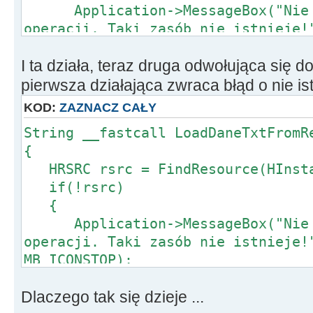
TEncoding
*
Encoding
;
Application->MessageBox("Nie m
std
::
auto_ptr
<
TStringStream
>
sStr
operacji. Taki zasób nie istnieje!
>
UTF8
,
true
));
MB_ICONSTOP);
sStream
->
Write
(
MemPtr
,
Size
);
I ta działa, teraz druga odwołująca się
return 0;
sStream
->
Position
=
0
;
}
pierwsza działająca zwraca błąd o nie is
Result
=
sStream
->
ReadString
(
Size
//// dalszy kod....
KOD:
ZAZNACZ CAŁY
delete MemPtr
;
String __fastcall LoadDaneTxtFromR
/// I jej wywolanie
{
//Memo2->Lines-
return Result
;
HRSRC rsrc = FindResource(HInsta
>LoadFromStream(LoadTxtFromResourc
}
if(!rsrc)
void __fastcall TForm1
::
Button1Cli
{
{
Application->MessageBox("Nie m
Memo1
->
Text
=
LoadTxtFromResource
operacji. Taki zasób nie istnieje!
}
MB_ICONSTOP);
//--------------------------------
return 0;
--------------------
Dlaczego tak się dzieje ...
}