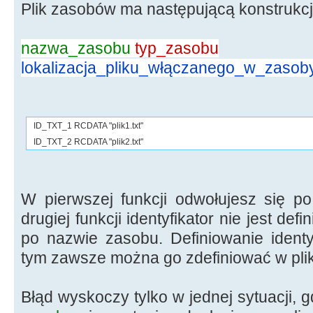
Plik zasobów ma następującą konstrukcj
nazwa_zasobu
typ_zasobu
lokalizacja_pliku_włączanego_w_zasob
ID_TXT_1 RCDATA "plik1.txt"
ID_TXT_2 RCDATA "plik2.txt"
W pierwszej funkcji odwołujesz się po
drugiej funkcji identyfikator nie jest de
po nazwie zasobu. Definiowanie identy
tym zawsze można go zdefiniować w plik
Błąd wyskoczy tylko w jednej sytuacji,