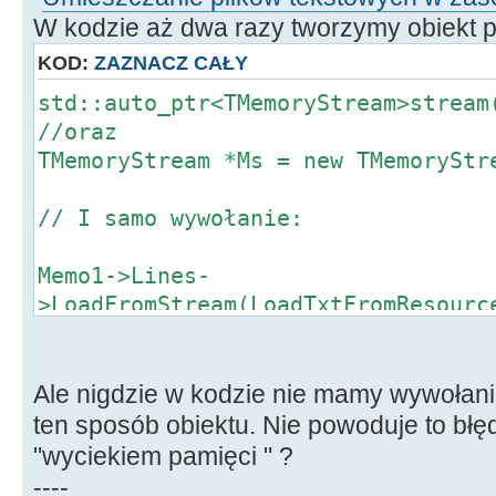
W kodzie aż dwa razy tworzymy obiekt p
KOD:
ZAZNACZ CAŁY
std::auto_ptr<TMemoryStream>stream
//oraz
TMemoryStream *Ms = new TMemoryStr
// I samo wywołanie:
Memo1->Lines-
>LoadFromStream(LoadTxtFromResourc
Ale nigdzie w kodzie nie mamy wywołani
ten sposób obiektu. Nie powoduje to bł
"wyciekiem pamięci " ?
----