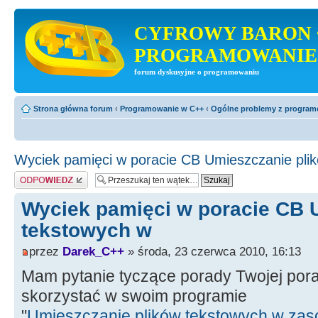
CYFROWY BARON 
PROGRAMOWANIE
forum dyskusyjne o programowaniu
Strona główna forum
‹
Programowanie w C++
‹
Ogólne problemy z progra
Wyciek pamięci w poracie CB Umieszczanie pli
Odpowiedz
Wyciek pamięci w poracie CB 
tekstowych w
przez
Darek_C++
» środa, 23 czerwca 2010, 16:13
Mam pytanie tyczące porady Twojej pora
skorzystać w swoim programie
"
Umieszczanie plików tekstowych w za