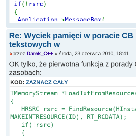
if
(!
rsrc
)
{
Application
->
MessageBox
(
L
"Nie można przeprowadzić operac
Re: Wyciek pamięci w poracie CB
L
"BŁĄD!"
,
MB_OK
|
MB_ICONSTOP
);
tekstowych w
return
""
;
}
przez
Darek_C++
» środa, 23 czerwca 2010, 18:41
OK tylko, że pierwotna funkcja z porady
DWORD Size
=
SizeofResource
(
HInst
zasobach:
HGLOBAL MemoryHandle
=
LoadResour
KOD:
ZAZNACZ CAŁY
if
(
MemoryHandle
==
NULL
)
return 0
TMemoryStream *LoadTxtFromResource
{
BYTE
*
MemPtr
=
(
BYTE
*)
LockResour
HRSRC rsrc = FindResource(HInst
MAKEINTRESOURCE(ID), RT_RCDATA);
String Result
;
if(!rsrc)
{