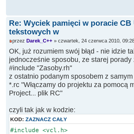
Re: Wyciek pamięci w poracie CB
tekstowych w
przez
Darek_C++
» czwartek, 24 czerwca 2010, 09:2
OK, już rozumiem swój błąd - nie idzie t
jednocześnie sposobu, ze starej porady z
#include "Zasoby.rh"
z ostatnio podanym sposobem z samym 
*.rc "Włączamy do projektu za pomocą m
Project... plik RC"
czyli tak jak w kodzie:
KOD:
ZAZNACZ CAŁY
#include <vcl.h>