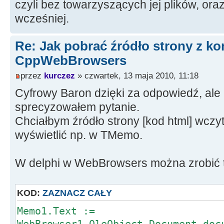
czyli bez towarzyszących jej plików, oraz
wcześniej.
Re: Jak pobrać źródło strony z 
CppWebBrowsers
przez
kurczez
» czwartek, 13 maja 2010, 11:18
Cyfrowy Baron dzięki za odpowiedź, ale 
sprecyzowałem pytanie.
Chciałbym źródło strony [kod html] wc
wyświetlić np. w TMemo.
W delphi w WebBrowsers można zrobić t
KOD:
ZAZNACZ CAŁY
Memo1.Text :=
WebBrowser1.OleObject.Document.doc