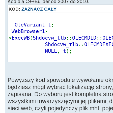
Kod dla C++Builder od 2007 do 2010.
KOD:
ZAZNACZ CAŁY
OleVariant t
;
WebBrowser1
-
>
ExecWB
(
Shdocvw_tlb
::
OLECMDID
::
OLE
Shdocvw_tlb
::
OLECMDEXE
NULL
,
t
);
Powyższy kod spowoduje wywołanie ok
będziesz mógł wybrać lokalizację strony
zapisana. Do wyboru jest kompletna stron
wszystkimi towarzyszącymi jej plikami, 
sieci web, czyli pojedynczy plik mht, po