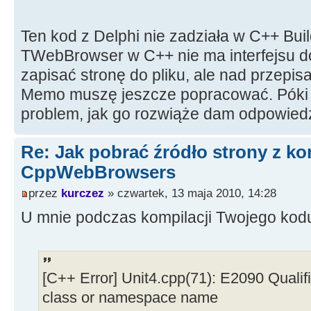
Ten kod z Delphi nie zadziała w C++ Buil
TWebBrowser w C++ nie ma interfejsu 
zapisać stronę do pliku, ale nad przepis
Memo muszę jeszcze popracować. Póki 
problem, jak go rozwiąże dam odpowied
Re: Jak pobrać źródło strony z 
CppWebBrowsers
przez
kurczez
» czwartek, 13 maja 2010, 14:28
U mnie podczas kompilacji Twojego kodu 
[C++ Error] Unit4.cpp(71): E2090 Qualif
class or namespace name