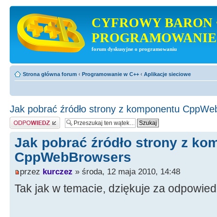
CYFROWY BARON 
PROGRAMOWANIE
forum dyskusyjne o programowaniu
Strona główna forum
‹
Programowanie w C++
‹
Aplikacje sieciowe
Jak pobrać źródło strony z komponentu CppWe
Odpowiedz
Jak pobrać źródło strony z k
CppWebBrowsers
przez
kurczez
» środa, 12 maja 2010, 14:48
Tak jak w temacie, dziękuje za odpowied