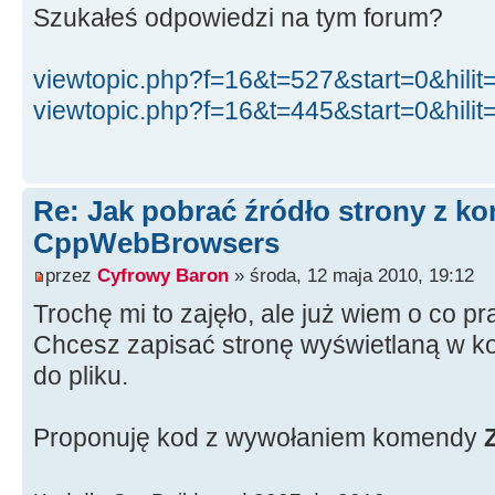
Szukałeś odpowiedzi na tym forum?
viewtopic.php?f=16&t=527&start=0&hi
viewtopic.php?f=16&t=445&start=0&hi
Re: Jak pobrać źródło strony z 
CppWebBrowsers
przez
Cyfrowy Baron
» środa, 12 maja 2010, 19:12
Trochę mi to zajęło, ale już wiem o co 
Chcesz zapisać stronę wyświetlaną w k
do pliku.
Proponuję kod z wywołaniem komendy