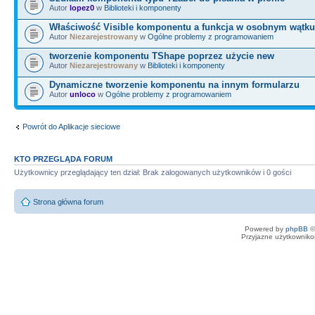
delete stm
;
Autor
lopez0
w
Biblioteki i komponenty
Właściwość Visible komponentu a funkcja w osobnym wątku
Autor
Niezarejestrowany
w
Ogólne problemy z programowaniem
tworzenie komponentu TShape poprzez użycie new
Autor
Niezarejestrowany
w
Biblioteki i komponenty
Dynamiczne tworzenie komponentu na innym formularzu
Autor
unloco
w
Ogólne problemy z programowaniem
Powrót do Aplikacje sieciowe
KTO PRZEGLĄDA FORUM
Użytkownicy przeglądający ten dział: Brak zalogowanych użytkowników i 0 gości
Strona główna forum
Powered by
phpBB
©
Przyjazne użytkowniko