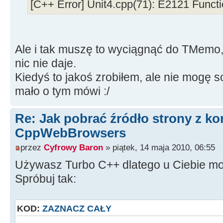
[C++ Error] Unit4.cpp(71): E2121 Functio
Ale i tak muszę to wyciągnąć do TMemo
nic nie daje.
Kiedyś to jakoś zrobiłem, ale nie mogę 
mało o tym mówi :/
Re: Jak pobrać źródło strony z 
CppWebBrowsers
przez
Cyfrowy Baron
» piątek, 14 maja 2010, 06:55
Używasz Turbo C++ dlatego u Ciebie moż
Spróbuj tak:
KOD:
ZAZNACZ CAŁY