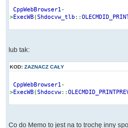
CppWebBrowser1
-
>
ExecWB
(
Shdocvw_tlb
::
OLECMDID_PRIN
lub tak:
KOD:
ZAZNACZ CAŁY
CppWebBrowser1
-
>
ExecWB
(
Shdocvw
::
OLECMDID_PRINTPRE
Co do Memo to jest na to trochę inny spo