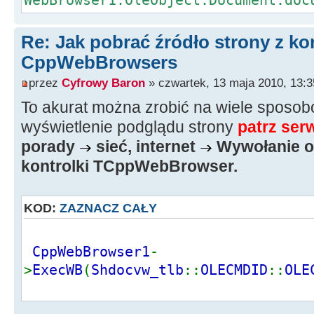
Re: Jak pobrać źródło strony z 
CppWebBrowsers
przez
Cyfrowy Baron
» czwartek, 13 maja 2010, 13:3
To akurat można zrobić na wiele sposob
wyświetlenie podglądu strony
patrz ser
porady
sieć, internet
Wywołanie o
kontrolki TCppWebBrowser.
KOD:
ZAZNACZ CAŁY
CppWebBrowser1
-
>
ExecWB
(
Shdocvw_tlb
::
OLECMDID
::
OLE