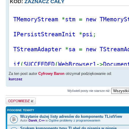
KOD:
ZAZNACZ CAŁY
TMemoryStream
*
stm
=
new TMemoryS
IPersistStreamInit
*
psi
;
TStreamAdapter
*
sa
=
new TStreamA
if
(
SUCCEEDED
(
WebBrowser1
->
Documen
>
QueryInterface
(
IID_IPersistStream
Za ten post autor
Cyfrowy Baron
otrzymał podziękowanie od:
(
void
**)&
psi
)))
kurczez
{
Wyświetl posty nie starsze niż:
psi
->
Save
(*
sa
,
false
);
Odpowiedz
stm
->
Position
=
0
;
PODOBNE TEMATY
Memo1
->
Lines
->
LoadFromStream
(
stm
Wczytanie dużej listy adresów do komponentu TListView
Autor
Darek_C++
w
Ogólne problemy z programowaniem
}
Szukam komponentu typu TLabel do pisania w pionie