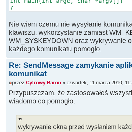
int main(int argc, char *argv[])
{
HWND hWND;
Nie wiem czemu nie wysyłanie komunika
hWND=NULL;
klawiszu, wykorzystanie zamiast W
if(hWND = FindWindow(NULL, "Lin
WM_SYSKEYDOWN oraz wykrywanie ok
cout << "Znaleziono okno L
każdego komunikatu pomogło.
else
cout << "Nieznaleziono okn
Re: SendMessage zamykanie aplika
komunikat
Sleep(4000);
przez
Cyfrowy Baron
» czwartek, 11 marca 2010, 11:
Przypuszczam, że zastosowałeś wszystko
int i =0, z=5;
int sleeptime=4000;
wiadomo co pomogło.
for(;i<z;i++)
{
wykrywanie okna przed wysłaniem każd
if(hWND = FindWindow(NULL, "