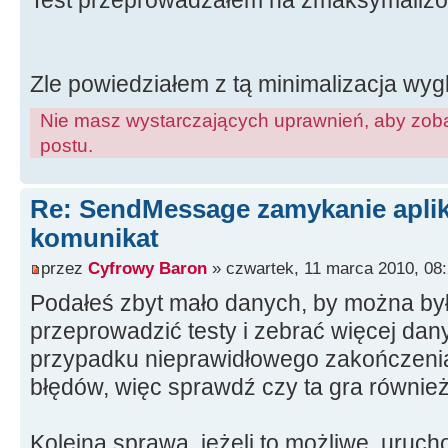
Test przeprowadzałem na zmaksymaliz
Zle powiedziałem z tą minimalizacja wygl
Nie masz wystarczających uprawnień, aby zoba
postu.
Re: SendMessage zamykanie aplika
komunikat
przez
Cyfrowy Baron
» czwartek, 11 marca 2010, 08
Podałeś zbyt mało danych, by można był
przeprowadzić testy i zebrać więcej dan
przypadku nieprawidłowego zakończenia 
błędów, więc sprawdź czy ta gra również 
Kolejna sprawa, jeżeli to możliwe, uruch