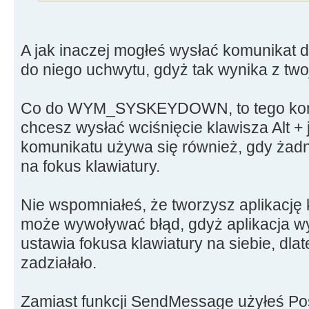
cout << "Znaleziono okno
else
A jak inaczej mogłeś wysłać komunikat do
{
do niego uchwytu, gdyż tak wynika z tw
cout << "Nieznaleziono okn
break;
}
Co do WYM_SYSKEYDOWN, to tego komu
PostMessage(hWND, WM_SYSKEYDO
chcesz wysłać wciśnięcie klawisza Alt + 
//Sleep(1000);
komunikatu używa się również, gdy żadn
//PostMessage(hWND, WM_KEYUP
na fokus klawiatury.
Sleep(sleeptime*2);
cout << "Send Message: " << 
Nie wspomniałeś, że tworzysz aplikację 
może wywoływać błąd, gdyż aplikacja wyk
}
ustawia fokusa klawiatury na siebie
zadziałało.
Zamiast funkcji SendMessage użyłeś Po
system("PAUSE");