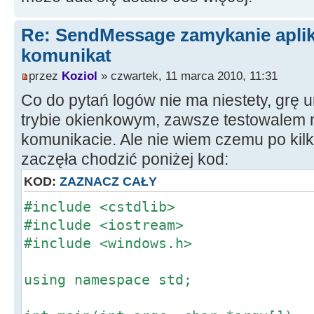
Re: SendMessage zamykanie aplika
komunikat
przez
Koziol
» czwartek, 11 marca 2010, 11:31
Co do pytań logów nie ma niestety, gr
trybie okienkowym, zawsze testowalem
komunikacie. Ale nie wiem czemu po kil
zaczęła chodzić poniżej kod:
KOD:
ZAZNACZ CAŁY
#include <cstdlib>
#include <iostream>
#include <windows.h>
using namespace std;