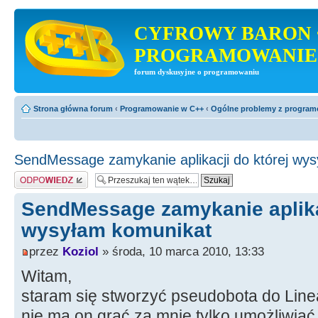
CYFROWY BARON 
PROGRAMOWANIE
forum dyskusyjne o programowaniu
Strona główna forum
‹
Programowanie w C++
‹
Ogólne problemy z progra
SendMessage zamykanie aplikacji do której wy
Odpowiedz
SendMessage zamykanie aplikac
wysyłam komunikat
przez
Koziol
» środa, 10 marca 2010, 13:33
Witam,
staram się stworzyć pseudobota do Lin
nie ma on grać za mnie tylko umożliwia