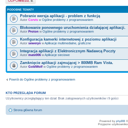
PODOBNE TEMATY
Pobranie wersja aplikacji - problem z funkcją
Autor
Corvis
w
Ogólne problemy z programowaniem
Blokowanie ponownego uruchomienia działającej aplikacji.
Autor
Proton
w
Ogólne problemy z programowaniem
Konfiguracja kamerki internetowej z poziomu aplikacji
Autor
seweryn
w
Aplikacje multimedialne, graficzne
Integracja aplikacji z Elektronicznym Nadawcą Poczty
Autor
mate006
w
Aplikacje sieciowe
Zamknięcie aplikacji zajmującej > 800MB Ram Vista.
Autor
GoldWolf
w
Ogólne problemy z programowaniem
Powrót do Ogólne problemy z programowaniem
KTO PRZEGLĄDA FORUM
Użytkownicy przeglądający ten dział: Brak zalogowanych użytkowników i 9 gości
Strona główna forum
Powered by
phpBB
©
Przyjazne użytkowniko