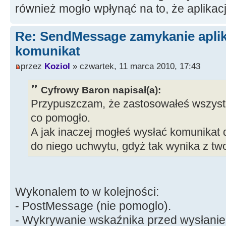
również mogło wpłynąć na to, że aplikac
return EXIT_SUCCESS;
}
Re: SendMessage zamykanie aplika
komunikat
przez
Koziol
» czwartek, 11 marca 2010, 17:43
Cyfrowy Baron napisał(a):
Przypuszczam, że zastosowałeś wszystk
co pomogło.
A jak inaczej mogłeś wysłać komunikat d
do niego uchwytu, gdyż tak wynika z tw
Wykonalem to w kolejności:
- PostMessage (nie pomoglo).
- Wykrywanie wskaźnika przed wysłanie