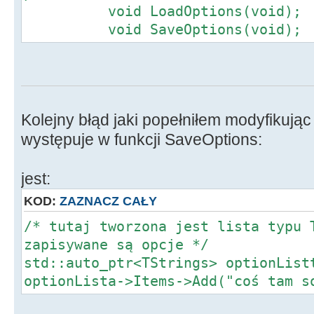
void LoadOptions(void);
void SaveOptions(void);
Kolejny błąd jaki popełniłem modyfikując
występuje w funkcji SaveOptions:
jest:
KOD:
ZAZNACZ CAŁY
/* tutaj tworzona jest lista typu 
zapisywane są opcje */
std::auto_ptr<TStrings> optionList
optionLista->Items->Add("coś tam s