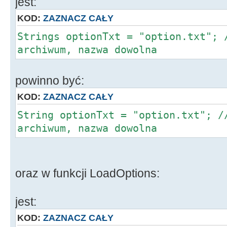
jest:
operacji */
KOD:
ZAZNACZ CAŁY
delete
mStream
;
Strings optionTxt = "option.txt"; 
delete
archiwum, nazwa dowolna
LoadArchiver
;
}
powinno być:
KOD:
ZAZNACZ CAŁY
String optionTxt = "option.txt"; /
archiwum, nazwa dowolna
oraz w funkcji LoadOptions:
jest:
KOD:
ZAZNACZ CAŁY