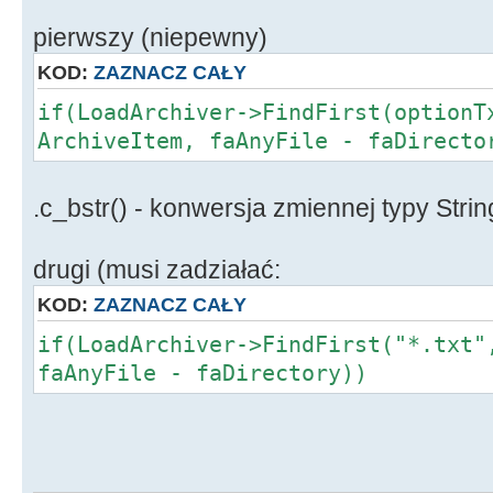
pierwszy (niepewny)
KOD:
ZAZNACZ CAŁY
if(LoadArchiver->FindFirst(optionT
ArchiveItem, faAnyFile - faDirecto
.c_bstr() - konwersja zmiennej typy Stri
drugi (musi zadziałać:
KOD:
ZAZNACZ CAŁY
if(LoadArchiver->FindFirst("*.txt"
faAnyFile - faDirectory))