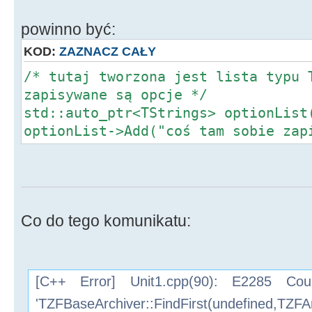
powinno być:
KOD:
ZAZNACZ CAŁY
/* tutaj tworzona jest lista typu 
zapisywane są opcje */
std::auto_ptr<TStrings> optionList
optionList->Add("coś tam sobie zap
Co do tego komunikatu:
[C++ Error] Unit1.cpp(90): E2285 Co
'TZFBaseArchiver::FindFirst(undefined,TZFAr