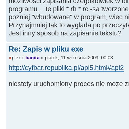
mozliwosci zapisania czegokolwiek w bi
programu... Te pliki *.rh *.rc -sa tworzon
pozniej "wbudowane" w program, wiec n
Przynajmniej tak to wyglada po przeczyt
Jest inny sposob na zapisanie tekstu?
Re: Zapis w pliku exe
przez
banita
» piątek, 11 września 2009, 00:03
http://cyfbar.republika.pl/api5.html#api2
niestety uruchomiony proces nie moze 