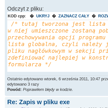
#pragma package(smart_init)
Odczyt z pliku:
#pragma link "ZipForge"
KOD cpp
:
�
UKRYJ
�
ZAZNACZ CAŁY
�
ROZ
/* tutaj tworzona jest lista
//---------------------------
w niej umieszczone zostaną po
----------------------------
przechowywania opcji programu
void
TForm1
::
SaveOptions
(
void
lista globalna, czyli należy 
{
pliku nagłówkowym w sekcji pr
TZipForge
*
SaveArchiver
=
ne
zdefiniować najlepiej w konst
formularza */
TMemoryStream
*
mStream
=
new
mStream
-
>
Position
=
0
;
TStrings
*
optionList
;
Ostatnio edytowano wtorek, 6 września 2011, 10:47 pr
optionList
=
new
TStringList
(
edytowano 3 razy
/* tutaj tworzona jest lista
Powód:
Poprawiłem błędy w kodzie.
w niej zapisywane są opcje */
//---------------------------
std
::
auto_ptr
<
TStrings
>
optio
Re: Zapis w pliku exe
----------------------------
TStringList
(
)
)
;