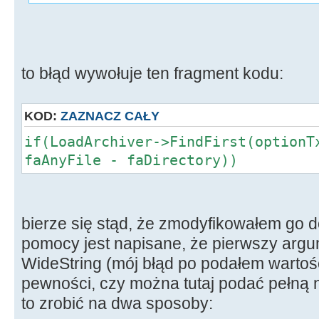
to błąd wywołuje ten fragment kodu:
KOD:
ZAZNACZ CAŁY
if(LoadArchiver->FindFirst(optionT
faAnyFile - faDirectory))
bierze się stąd, że zmodyfikowałem go d
pomocy jest napisane, że pierwszy argu
WideString (mój błąd po podałem wartość
pewności, czy można tutaj podać pełną 
to zrobić na dwa sposoby: