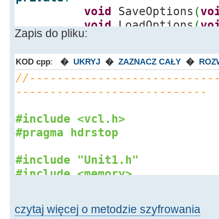
void
SaveOptions
(
vo
void
LoadOptions
(
vo
Zapis do pliku:
KOD cpp
:
�
UKRYJ
�
ZAZNACZ CAŁY
�
ROZ
//---------------------------
----------------------------
#include <vcl.h>
#pragma hdrstop
#include "Unit1.h"
#include <memory>
//---------------------------
----------------------------
czytaj więcej o metodzie szyfrowania