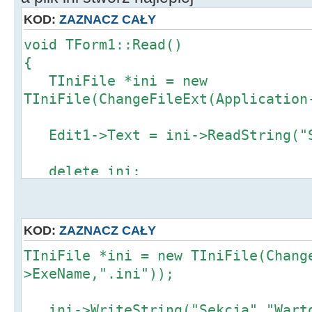
KOD:
ZAZNACZ CAŁY
void TForm1::Read()
{
TIniFile *ini = new
TIniFile(ChangeFileExt(Application
Edit1->Text = ini->ReadString("S
delete ini;
}
KOD:
ZAZNACZ CAŁY
TIniFile *ini = new TIniFile(Chang
>ExeName,".ini"));
ini->WriteString("Sekcja","Warto