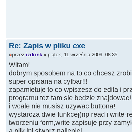
Re: Zapis w pliku exe
przez
izdrink
» piątek, 11 września 2009, 08:35
Witam!
dobrym sposobem na to co chcesz zrobić
super opisana na cyfbar!!!
zapamietuje to co wpiszesz do edita i p
programu tez tam sie bedzie znajdowac!
i wcale nie musisz uzywac buttona!
wystarcza dwie funkcej(np read i write-r
tworzeniu form,write zapisuje przy zamy
a plik ini stworz najlepiej