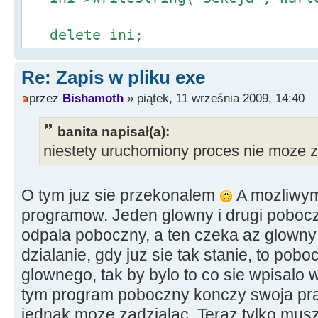
delete ini;
Re: Zapis w pliku exe
przez
Bishamoth
» piątek, 11 września 2009, 14:40
banita napisał(a):
niestety uruchomiony proces nie moze 
O tym juz sie przekonalem
A mozliwym
programow. Jeden glowny i drugi poboc
odpala poboczny, a ten czeka az glown
dzialanie, gdy juz sie tak stanie, to pob
glownego, tak by bylo to co sie wpisalo
tym program poboczny konczy swoja prac
jednak moze zadzialac. Teraz tylko musz