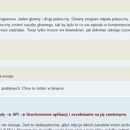
ogramow. Jeden glowny i drugi poboczny. Glowny program odpala poboczny, 
oboczny zmieni zasoby glownego, tak by bylo to co sie wpisalo w komponenci
moze zadzialac. Teraz tylko musze sie dowiedziec, jak dokonac takiego czyn
k innego.
m podobnych. Chce to zrobic w binarce.
ady
API
Uruchomienie aplikacji i oczekiwanie na jej zamknięcie.
t nie stosuje. Jest to niebezpieczne, gdyż edycja takich zasobów może uszkod