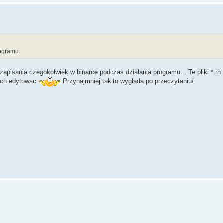
rogramu.
zapisania czegokolwiek w binarce podczas dzialania programu... Te pliki *.rh 
 ich edytowac
Przynajmniej tak to wyglada po przeczytaniu/