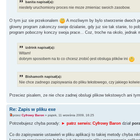
banita napisał(a):
niestety uruchomiony proces nie moze zmieniac swoich zasobow.
O tym juz sie przekonalem
A mozliwym by bylo stworzenie dwoch pr
glowny program zakonczy swoje dzialanie, gdy juz sie tak stanie, to p
program poboczny konczy swoja prace... Coz, troche na okolo, jednak 
izdrink napisał(a):
Witam!
dobrym sposobem na to co chcesz zrobić-jest obsługa plików ini
Bishamoth napisał(a):
Nie chce zadnego zapisywania do pliku tekstowego, czy jakiego kolwie
Przeciez pisalem, ze nie chce zadnej obslugi plikow tekstowych ani ty
Re: Zapis w pliku exe
przez
Cyfrowy Baron
» piątek, 11 września 2009, 16:25
Potrzebujesz chyba porady:
► patrz serwis: Cyfrowy Baron
dział
por
Co do zapisywanie ustawień w pliku aplikacji to takiej metody chyba nik