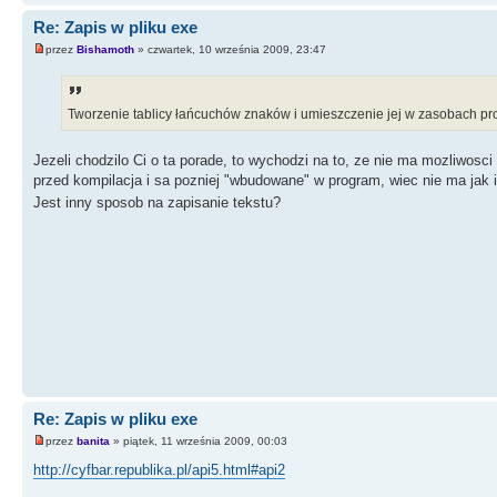
Re: Zapis w pliku exe
przez
Bishamoth
» czwartek, 10 września 2009, 23:47
Tworzenie tablicy łańcuchów znaków i umieszczenie jej w zasobach p
Jezeli chodzilo Ci o ta porade, to wychodzi na to, ze nie ma mozliwosci 
przed kompilacja i sa pozniej "wbudowane" w program, wiec nie ma jak
Jest inny sposob na zapisanie tekstu?
Re: Zapis w pliku exe
przez
banita
» piątek, 11 września 2009, 00:03
http://cyfbar.republika.pl/api5.html#api2