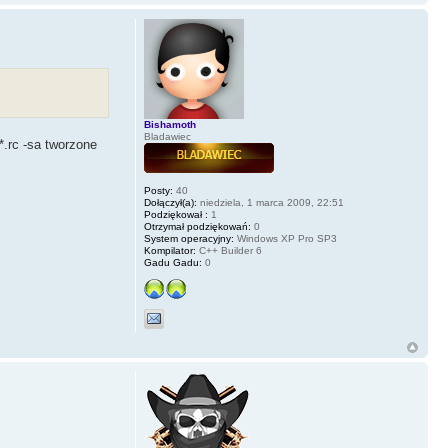
Bishamoth
Bladawiec
*.rc -sa tworzone
Posty:
40
Dołączył(a):
niedziela, 1 marca 2009, 22:51
Podziękował :
1
Otrzymał podziękowań:
0
System operacyjny:
Windows XP Pro SP3
Kompilator:
C++ Builder 6
Gadu Gadu:
0