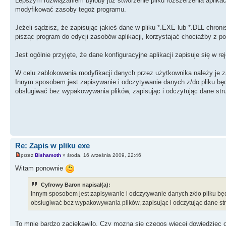
Lepszym rozwiązaniem byłoby już stworzenie pliku rozszerzenia aplikac
modyfikować zasoby tegoż programu.
Jeżeli sądzisz, że zapisując jakieś dane w pliku *.EXE lub *.DLL chron
pisząc program do edycji zasobów aplikacji, korzystajać chociażby z p
Jest ogólnie przyjęte, że dane konfiguracyjne aplikacji zapisuje się w r
W celu zablokowania modyfikacji danych przez użytkownika należy je za
Innym sposobem jest zapisywanie i odczytywanie danych z/do pliku b
obsługiwać bez wypakowywania plików, zapisując i odczytując dane str
Re: Zapis w pliku exe
przez
Bishamoth
» środa, 16 września 2009, 22:46
Witam ponownie
Cyfrowy Baron napisał(a):
Innym sposobem jest zapisywanie i odczytywanie danych z/do pliku 
obsługiwać bez wypakowywania plików, zapisując i odczytując dane st
To mnie bardzo zaciekawilo. Czy mozna sie czegos wiecej dowiedziec o 