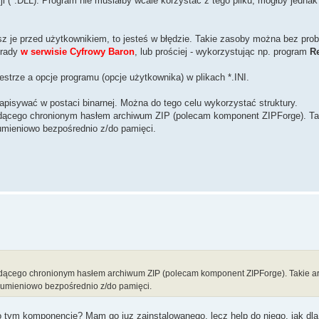
ji (*.DLL). Program nie musiałby wcale korzystać z tego pliku, mógłby jedna
isz je przed użytkownikiem, to jesteś w błędzie. Takie zasoby można bez pro
orady
w serwisie Cyfrowy Baron
, lub prościej - wykorzystując np. program
R
ejestrze a opcje programu (opcje użytkownika) w plikach *.INI.
pisywać w postaci binarnej. Można do tego celu wykorzystać struktury.
ędącego chronionym hasłem archiwum ZIP (polecam komponent ZIPForge). T
umieniowo bezpośrednio z/do pamięci.
będącego chronionym hasłem archiwum ZIP (polecam komponent ZIPForge). Takie 
rumieniowo bezpośrednio z/do pamięci.
tym komponencie? Mam go juz zainstalowanego, lecz help do niego, jak dla m