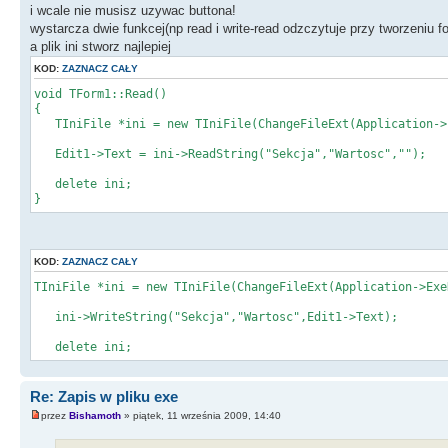
i wcale nie musisz uzywac buttona!
wystarcza dwie funkcej(np read i write-read odzczytuje przy tworzeniu f
a plik ini stworz najlepiej
KOD:
ZAZNACZ CAŁY
void TForm1::Read()
{
TIniFile *ini = new TIniFile(ChangeFileExt(Application->
Edit1->Text = ini->ReadString("Sekcja","Wartosc","");
delete ini;
}
KOD:
ZAZNACZ CAŁY
TIniFile *ini = new TIniFile(ChangeFileExt(Application->Exe
ini->WriteString("Sekcja","Wartosc",Edit1->Text);
delete ini;
Re: Zapis w pliku exe
przez
Bishamoth
» piątek, 11 września 2009, 14:40