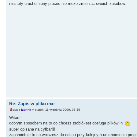
niestety uruchomiony proces nie moze zmieniac swoich zasobow.
Re: Zapis w pliku exe
przez
izdrink
» piątek, 11 września 2009, 08:35
Witam!
dobrym sposobem na to co chcesz zrobić-jest obsługa plików ini
super opisana na cyfbar!!!
zapamietuje to co wpiszesz do edita i przy kolejnym uruchomieniu prog