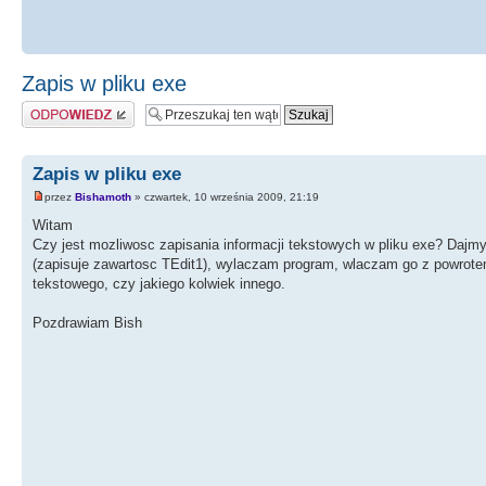
Zapis w pliku exe
Odpowiedz
Zapis w pliku exe
przez
Bishamoth
» czwartek, 10 września 2009, 21:19
Witam
Czy jest mozliwosc zapisania informacji tekstowych w pliku exe? Dajm
(zapisuje zawartosc TEdit1), wylaczam program, wlaczam go z powrotem
tekstowego, czy jakiego kolwiek innego.
Pozdrawiam Bish