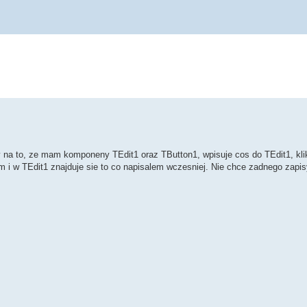
y na to, ze mam komponeny TEdit1 oraz TButton1, wpisuje cos do TEdit1, kl
 i w TEdit1 znajduje sie to co napisalem wczesniej. Nie chce zadnego zapis