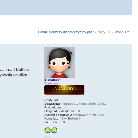
Pokaż pierwszy nieprzeczytany post
• Posty: 11 • Strona
1
z
1
ikam na TButton1
ywania do pliku
Bishamoth
Bladawiec
Posty:
40
Dołączył(a):
niedziela, 1 marca 2009, 22:51
Podziękował :
1
Otrzymał podziękowań:
0
System operacyjny:
Windows XP Pro SP3
Kompilator:
C++ Builder 6
Gadu Gadu:
0