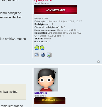
k bez problemu
Cyfrowy Baron
Administrator
blemu podejrzeć
esource Hacker
.
Posty:
4716
Dołączył(a):
niedziela, 13 lipca 2008, 15:17
Podziękował :
12
Otrzymał podziękowań:
442
System operacyjny:
Windows 7 x64 SP1
Kompilator:
Embarcadero RAD Studio XE2
C++ Builder XE2 Update 4
akie archiwa można
SKYPE:
cyfbar
Gadu Gadu:
0
archiwa można
Bishamoth
Bladawiec
nie jest troche...