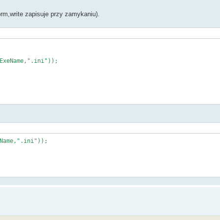
orm,write zapisuje przy zamykaniu).
ExeName,".ini"));
Name,".ini"));