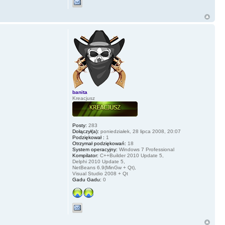
banita
Kreacjusz
Posty:
283
Dołączył(a):
poniedziałek, 28 lipca 2008, 20:07
Podziękował :
1
Otrzymał podziękowań:
18
System operacyjny:
Windows 7 Professional
Kompilator:
C++Builder 2010 Update 5,
Delphi 2010 Update 5,
NetBeans 6.9(MinGw + Qt),
Visual Studio 2008 + Qt
Gadu Gadu:
0