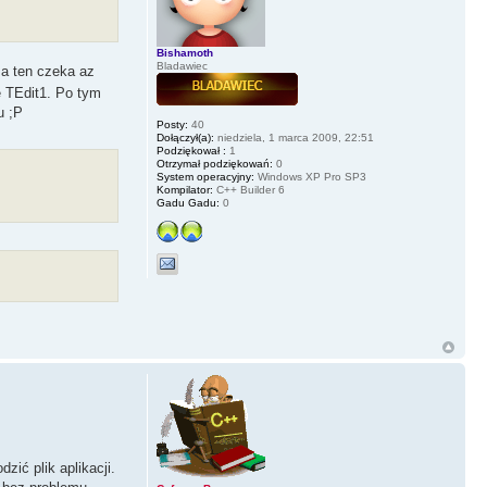
Bishamoth
Bladawiec
a ten czeka az
e TEdit1. Po tym
u ;P
Posty:
40
Dołączył(a):
niedziela, 1 marca 2009, 22:51
Podziękował :
1
Otrzymał podziękowań:
0
System operacyjny:
Windows XP Pro SP3
Kompilator:
C++ Builder 6
Gadu Gadu:
0
zić plik aplikacji.