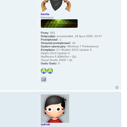
banita
Kreacjusz
Posty:
283
Dołączył(a):
poniedziałek, 28 lipca 2008, 20:07
Podziękował :
1
Otrzymał podziękowań:
18
System operacyjny:
Windows 7 Professional
Kompilator:
C++Builder 2010 Update 5,
Delphi 2010 Update 5,
NetBeans 6.9(MinGw + Qt),
Visual Studio 2008 + Qt
Gadu Gadu:
0
izdrink