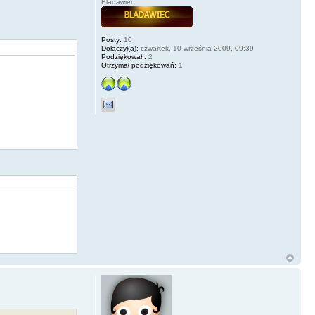
Bladawiec
Posty:
10
Dołączył(a):
czwartek, 10 września 2009, 09:39
Podziękował :
2
Otrzymał podziękowań:
1