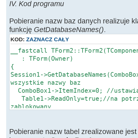
IV. Kod programu
Pobieranie nazw baz danych realizuje k
funkcję
GetDatabaseNames()
.
KOD:
ZAZNACZ CAŁY
__fastcall TForm2::TForm2(TCompone
: TForm(Owner)
{
Session1->GetDatabaseNames(ComboBo
wszystkie nazwy baz
ComboBox1->ItemIndex=0; //ustawia
Table1->ReadOnly=true;//na potrz
zablokowany
}
//--------------------------------
--------------------
Pobieranie nazw tabel zrealizowane jes