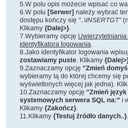
5.W polu opis możecie wpisać co wa
6.W polu
[Serwer]
należy wybrać ten
dostępu kończy się
"..\INSERTGT"
(
Klikamy
{Dalej>}
.
7.Wybieramy opcję
Uwierzytelniani
identyfikatora logowania
.
8.Jako identyfikator logowania wpis
zostawiamy puste
. Klikamy
{Dalej>
9.Zaznaczamy opcję
"Zmień domyśl
wybieramy tą do której chcemy się 
wyświetlonych więcej jak jedna). Kl
10.Zaznaczamy opcję
"Zmień języ
systemowych serwera SQL na:"
i 
Klikamy
{Zakończ}
.
11.Klikamy
{Testuj źródło danych..}