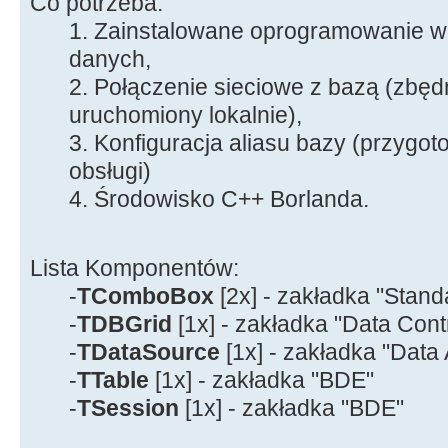
Co potrzeba:
1. Zainstalowane oprogramowanie w
danych,
2. Połączenie sieciowe z bazą (zbędn
uruchomiony lokalnie),
3. Konfiguracja aliasu bazy (przygo
obsługi)
4. Środowisko C++ Borlanda.
Lista Komponentów:
-
TComboBox
[2x] - zakładka "Stand
-
TDBGrid
[1x] - zakładka "Data Cont
-
TDataSource
[1x] - zakładka "Data
-
TTable
[1x] - zakładka "BDE"
-
TSession
[1x] - zakładka "BDE"