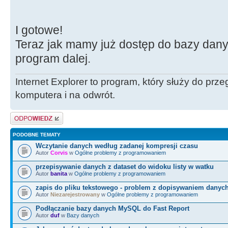
Table1->TableName=ComboBox2->Text;
tabeli
Table1->Active=true;//wyświetla wy
I gotowe!
}
Teraz jak mamy już dostęp do bazy dan
//--------------------------------
program dalej.
--------------------
Internet Explorer to program, który służy do prze
komputera i na odwrót.
Odpowiedz
PODOBNE TEMATY
Wczytanie danych według zadanej kompresji czasu
Autor
Corvis
w
Ogólne problemy z programowaniem
przepisywanie danych z dataset do widoku listy w watku
Autor
banita
w
Ogólne problemy z programowaniem
zapis do pliku tekstowego - problem z dopisywaniem danyc
Autor
Niezarejestrowany
w
Ogólne problemy z programowaniem
Podłączanie bazy danych MySQL do Fast Report
Autor
duf
w
Bazy danych