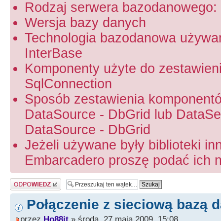
Rodzaj serwera bazodanowego: 
Wersja bazy danych
Technologia bazodanowa używa
InterBase
Komponenty użyte do zestawien
SqlConnection
Sposób zestawienia komponentó
DataSource - DbGrid lub DataSet
DataSource - DbGrid
Jeżeli używane były biblioteki in
Embarcadero proszę podać ich na
Odpowiedz
Połączenie z sieciową bazą d
przez
Ho88it
» środa, 27 maja 2009, 15:08