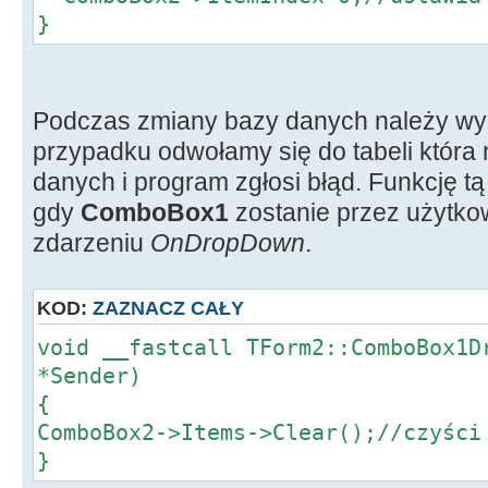
}
Podczas zmiany bazy danych należy wycz
przypadku odwołamy się do tabeli która n
danych i program zgłosi błąd. Funkcję tą
gdy
ComboBox1
zostanie przez użytkow
zdarzeniu
OnDropDown
.
KOD:
ZAZNACZ CAŁY
void __fastcall TForm2::ComboBox1D
*Sender)
{
ComboBox2->Items->Clear();//czyści
}