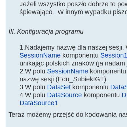
Jeżeli wszystko poszło dobrze to po
śpiewająco.. W innym wypadku piszcie
III. Konfiguracja programu
1.Nadajemy nazwę dla naszej sesji.
SessionName
komponentu
Session
unikając polskich znaków (ja nadam 
2.W polu
SessionName
komponent
nazwę sesji (Edu_SubiektGT).
3.W polu
DataSet
komponentu
Data
4.W polu
DataSource
komponentu
D
DataSource1
.
Teraz możemy przejść do kodowania na