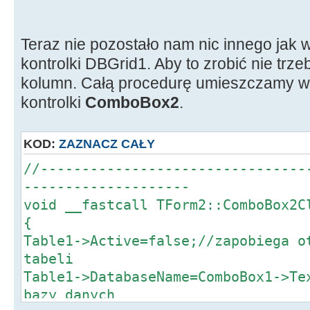
Teraz nie pozostało nam nic innego jak 
kontrolki DBGrid1. Aby to zrobić nie tr
kolumn. Całą procedurę umieszczamy w
kontrolki
ComboBox2
.
KOD:
ZAZNACZ CAŁY
//--------------------------------
--------------------
void __fastcall TForm2::ComboBox2C
{
Table1->Active=false;//zapobiega o
tabeli
Table1->DatabaseName=ComboBox1->Te
bazy danych