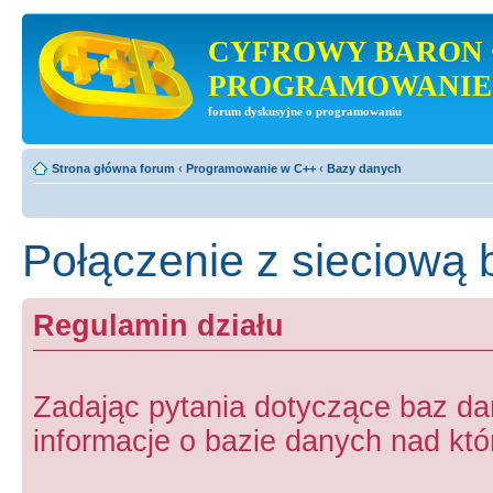
CYFROWY BARON 
PROGRAMOWANIE
forum dyskusyjne o programowaniu
Strona główna forum
‹
Programowanie w C++
‹
Bazy danych
Połączenie z sieciową 
Regulamin działu
Zadając pytania dotyczące baz d
informacje o bazie danych nad któr