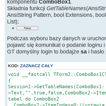
komponentu
ComboBox1
.
Składnia funkcji
GetTableNames
(AnsiSt
AnsiString Pattern, bool Extensions, boo
List);
►
Podczas wyboru bazy danych w urucho
pojawić się komunikat o podanie loginu i
GT domyślny login to bodajże
sa
i hasło
KOD:
ZAZNACZ CAŁY
void __fastcall TForm2::ComboBox1C
{
Session1->GetTableNames(ComboBox1-
>Text,"",true,false,ComboBox2->Ite
tabel do ComboBox2
ComboBox2->ItemIndex=0;//ustawia 