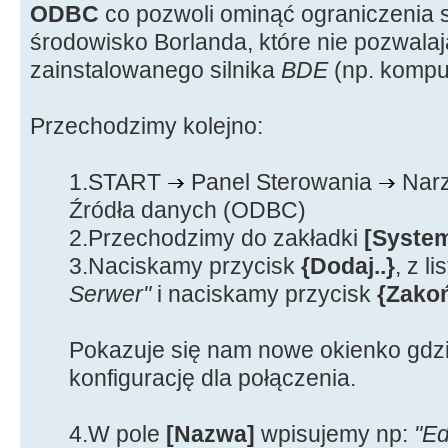
ODBC
co pozwoli ominąć ograniczenia 
środowisko Borlanda, które nie pozwala
zainstalowanego silnika
BDE
(np. komput
Przechodzimy kolejno:
1.START
Panel Sterowania
Narz
Źródła danych (ODBC)
2.Przechodzimy do zakładki
[Syste
3.Naciskamy przycisk
{Dodaj..}
, z l
Serwer"
i naciskamy przycisk
{Zako
Pokazuje się nam nowe okienko gdz
konfigurację dla połączenia.
4.W pole
[Nazwa]
wpisujemy np:
"E