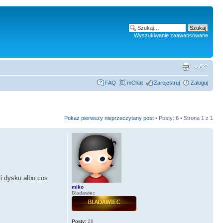
Wyszukiwanie zaawansowane
FAQ
mChat
Zarejestruj
Zaloguj
Pokaż pierwszy nieprzeczytany post
• Posty: 6 • Strona
1
z
1
ji dysku albo cos
miko
Bladawiec
Posty:
29