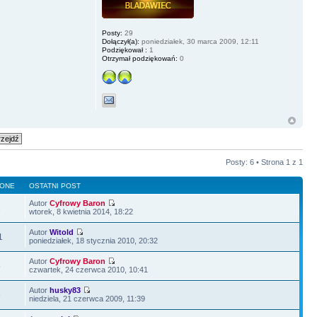
Posty:
29
Dołączył(a):
poniedziałek, 30 marca 2009, 12:11
Podziękował :
1
Otrzymał podziękowań:
0
Posty: 6 • Strona
1
z
1
LONE
OSTATNI POST
Autor
Cyfrowy Baron
1
wtorek, 8 kwietnia 2014, 18:22
Autor
Witold
1
poniedziałek, 18 stycznia 2010, 20:32
Autor
Cyfrowy Baron
5
czwartek, 24 czerwca 2010, 10:41
Autor
husky83
6
niedziela, 21 czerwca 2009, 11:39