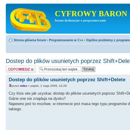
CYFROWY BARON 
forum dyskusyjne o programowaniu
Strona główna forum
‹
Programowanie w C++
‹
Ogólne problemy z progra
Dostep do plików usunietych poprzez Shift+Dele
Odpowiedz
Dostep do plików usunietych poprzez Shift+Delete
przez
miko
» piątek, 1 maja 2009, 14:28
Czy ktos wie jak uzyskac dostep do plików usunietych poprzez Shift+D
Gdzie one sie znajduja na dysku?
Napewno jest to mozliwe, w internecie jest masa tego typu programów do
takiego.