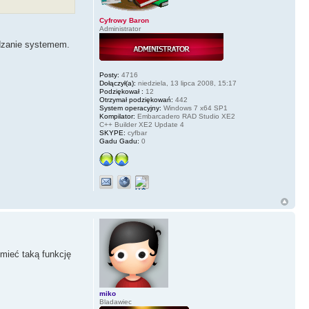
Cyfrowy Baron
Administrator
dzanie systemem.
Posty:
4716
Dołączył(a):
niedziela, 13 lipca 2008, 15:17
Podziękował :
12
Otrzymał podziękowań:
442
System operacyjny:
Windows 7 x64 SP1
Kompilator:
Embarcadero RAD Studio XE2
C++ Builder XE2 Update 4
SKYPE:
cyfbar
Gadu Gadu:
0
mieć taką funkcję
miko
Bladawiec