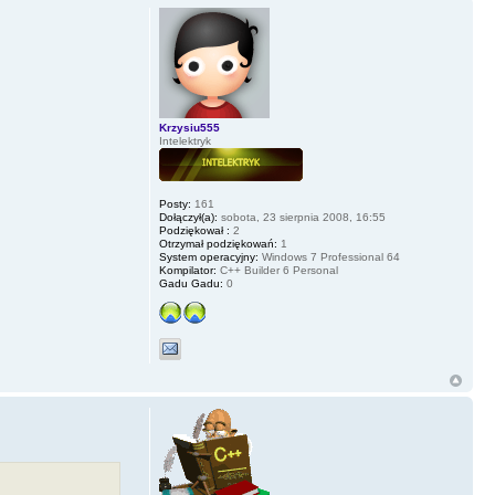
Krzysiu555
Intelektryk
Posty:
161
Dołączył(a):
sobota, 23 sierpnia 2008, 16:55
Podziękował :
2
Otrzymał podziękowań:
1
System operacyjny:
Windows 7 Professional 64
Kompilator:
C++ Builder 6 Personal
Gadu Gadu:
0