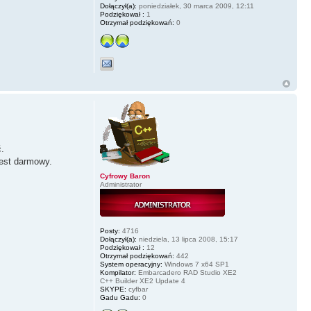
Dołączył(a):
poniedziałek, 30 marca 2009, 12:11
Podziękował :
1
Otrzymał podziękowań:
0
ć.
 jest darmowy.
Cyfrowy Baron
Administrator
Posty:
4716
Dołączył(a):
niedziela, 13 lipca 2008, 15:17
Podziękował :
12
Otrzymał podziękowań:
442
System operacyjny:
Windows 7 x64 SP1
Kompilator:
Embarcadero RAD Studio XE2
C++ Builder XE2 Update 4
SKYPE:
cyfbar
Gadu Gadu:
0