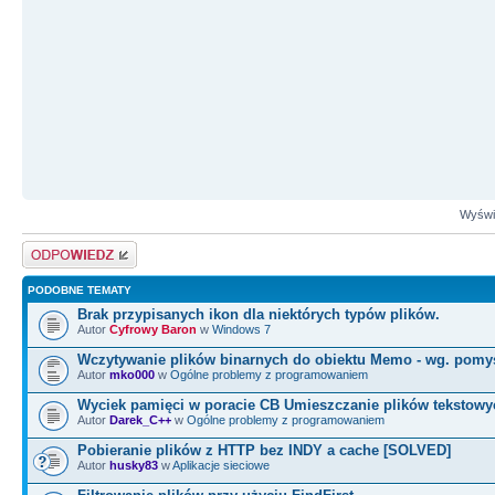
Wyświe
Odpowiedz
PODOBNE TEMATY
Brak przypisanych ikon dla niektórych typów plików.
Autor
Cyfrowy Baron
w
Windows 7
Wczytywanie plików binarnych do obiektu Memo - wg. pomy
Autor
mko000
w
Ogólne problemy z programowaniem
Wyciek pamięci w poracie CB Umieszczanie plików tekstowy
Autor
Darek_C++
w
Ogólne problemy z programowaniem
Pobieranie plików z HTTP bez INDY a cache [SOLVED]
Autor
husky83
w
Aplikacje sieciowe