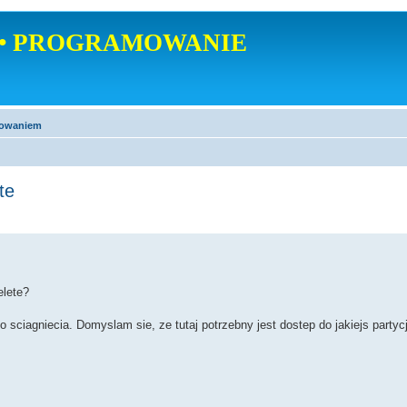
• PROGRAMOWANIE
mowaniem
te
elete?
 sciagniecia. Domyslam sie, ze tutaj potrzebny jest dostep do jakiejs partyc