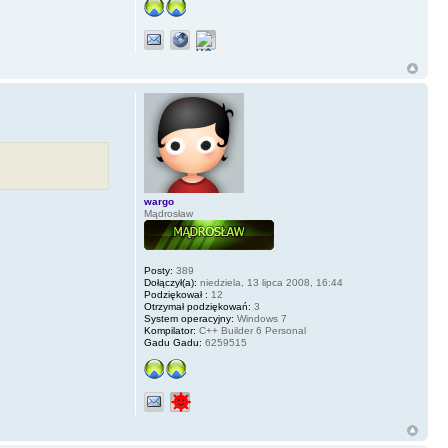
wargo
Mądrosław
Posty:
389
Dołączył(a):
niedziela, 13 lipca 2008, 16:44
Podziękował :
12
Otrzymał podziękowań:
3
System operacyjny:
Windows 7
Kompilator:
C++ Builder 6 Personal
Gadu Gadu:
6259515