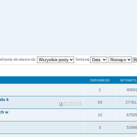
tl posty nie starsze niż:
Sortuj wg
ODPOWIEDZI
WYŚWIET
1
4069
słu k
59
27781
1
2
3
4
ch w
10
6750
3
5268