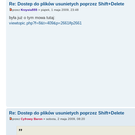
Re: Dostep do plików usunietych poprzez Shift+Delete
przez
Krzysiu555
» piątek, 1 maja 2009, 23:48
była już o tym mowa tutaj:
viewtopic.php?f=8&t=409&p=2661#p2661
Re: Dostep do plików usunietych poprzez Shift+Delete
przez
Cyfrowy Baron
» sobota, 2 maja 2009, 08:20