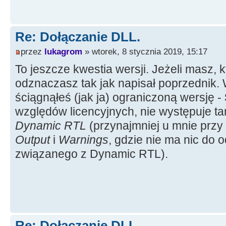
Re: Dołączanie DLL.
przez
lukagrom
» wtorek, 8 stycznia 2019, 15:17
To jeszcze kwestia wersji. Jeżeli masz, k
odznaczasz tak jak napisał poprzednik. 
ściągnąłeś (jak ja) ograniczoną wersję -
względów licencyjnych, nie występuje t
Dynamic RTL
(przynajmniej u mnie przy
Output
i
Warnings
, gdzie nie ma nic do
związanego z Dynamic RTL).
Re: Dołączanie DLL.