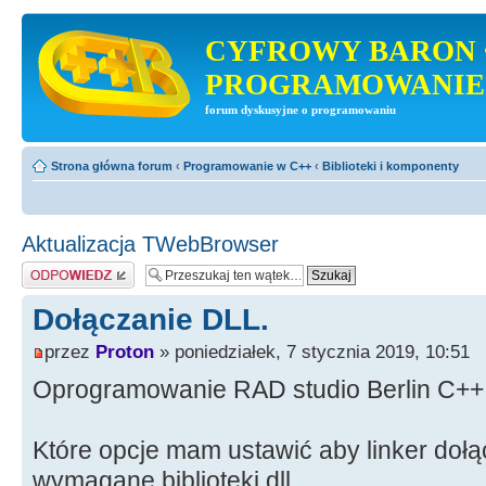
CYFROWY BARON 
PROGRAMOWANIE
forum dyskusyjne o programowaniu
Strona główna forum
‹
Programowanie w C++
‹
Biblioteki i komponenty
Aktualizacja TWebBrowser
Odpowiedz
Dołączanie DLL.
przez
Proton
» poniedziałek, 7 stycznia 2019, 10:51
Oprogramowanie RAD studio Berlin C++
Które opcje mam ustawić aby linker dołąc
wymagane biblioteki dll.