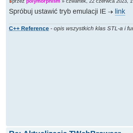
przez
polymorphism
» czwartek, 22 czerwca 2023, 1
Spróbuj ustawić tryb emulacji IE
link
C++ Reference
-
opis wszystkich klas STL-a i fu