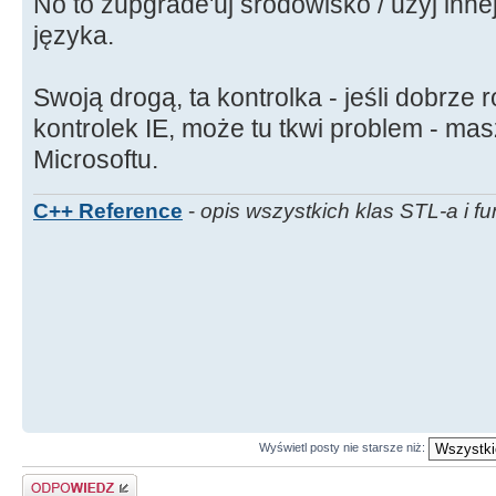
No to zupgrade'uj środowisko / użyj innej
języka.
Swoją drogą, ta kontrolka - jeśli dobrze
kontrolek IE, może tu tkwi problem - ma
Microsoftu.
C++ Reference
-
opis wszystkich klas STL-a i fu
Wyświetl posty nie starsze niż:
Odpowiedz