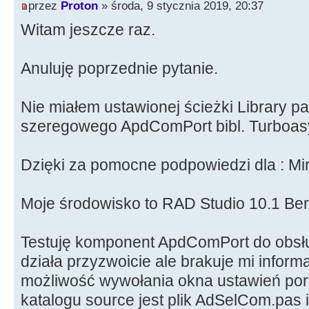
przez
Proton
» środa, 9 stycznia 2019, 20:37
Witam jeszcze raz.
Anuluję poprzednie pytanie.
Nie miałem ustawionej ścieżki Library p
szeregowego ApdComPort bibl. Turboas
Dzięki za pomocne podpowiedzi dla : Mi
Moje środowisko to RAD Studio 10.1 Berl
Testuję komponent ApdComPort do obsł
działa przyzwoicie ale brakuje mi inform
możliwość wywołania okna ustawień po
katalogu source jest plik AdSelCom.pas i