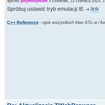
przez
polymorphism
» czwartek, 22 czerwca 2023, 1
Spróbuj ustawić tryb emulacji IE
link
C++ Reference
-
opis wszystkich klas STL-a i fu