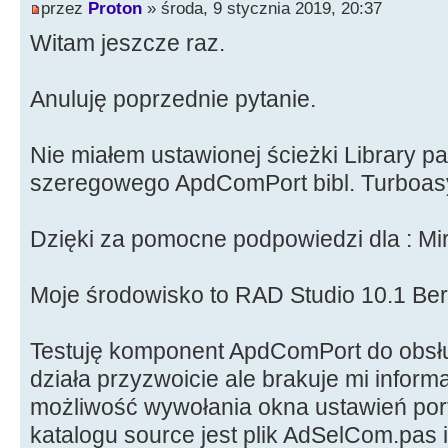
przez
Proton
» środa, 9 stycznia 2019, 20:37
Witam jeszcze raz.
Anuluję poprzednie pytanie.
Nie miałem ustawionej ścieżki Library p
szeregowego ApdComPort bibl. Turboas
Dzięki za pomocne podpowiedzi dla : Mi
Moje środowisko to RAD Studio 10.1 Berl
Testuję komponent ApdComPort do obsł
działa przyzwoicie ale brakuje mi inform
możliwość wywołania okna ustawień po
katalogu source jest plik AdSelCom.pas i