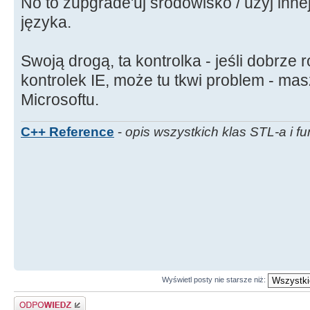
No to zupgrade'uj środowisko / użyj innej
języka.
Swoją drogą, ta kontrolka - jeśli dobrze
kontrolek IE, może tu tkwi problem - ma
Microsoftu.
C++ Reference
-
opis wszystkich klas STL-a i fu
Wyświetl posty nie starsze niż:
Odpowiedz