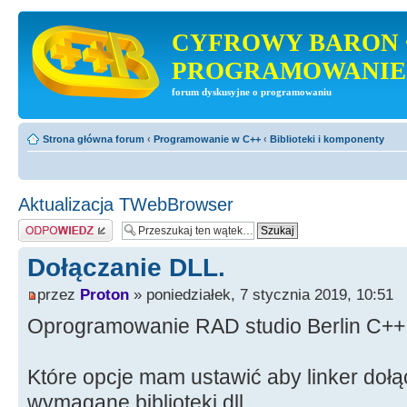
CYFROWY BARON 
PROGRAMOWANIE
forum dyskusyjne o programowaniu
Strona główna forum
‹
Programowanie w C++
‹
Biblioteki i komponenty
Aktualizacja TWebBrowser
Odpowiedz
Dołączanie DLL.
przez
Proton
» poniedziałek, 7 stycznia 2019, 10:51
Oprogramowanie RAD studio Berlin C++
Które opcje mam ustawić aby linker dołąc
wymagane biblioteki dll.