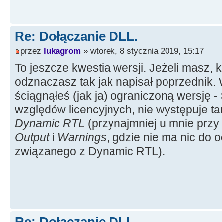
Re: Dołączanie DLL.
przez
lukagrom
» wtorek, 8 stycznia 2019, 15:17
To jeszcze kwestia wersji. Jeżeli masz, k
odznaczasz tak jak napisał poprzednik. 
ściągnąłeś (jak ja) ograniczoną wersję -
względów licencyjnych, nie występuje t
Dynamic RTL
(przynajmniej u mnie przy
Output
i
Warnings
, gdzie nie ma nic do
związanego z Dynamic RTL).
Re: Dołączanie DLL.