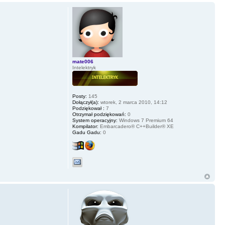
mate006
Intelektryk
Posty:
145
Dołączył(a):
wtorek, 2 marca 2010, 14:12
Podziękował :
7
Otrzymał podziękowań:
0
System operacyjny:
Windows 7 Premium 64
Kompilator:
Embarcadero® C++Builder® XE
Gadu Gadu:
0