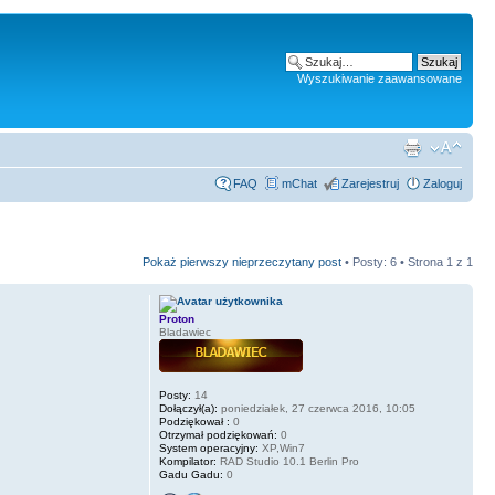
Wyszukiwanie zaawansowane
FAQ
mChat
Zarejestruj
Zaloguj
Pokaż pierwszy nieprzeczytany post
• Posty: 6 • Strona
1
z
1
Proton
Bladawiec
Posty:
14
Dołączył(a):
poniedziałek, 27 czerwca 2016, 10:05
Podziękował :
0
Otrzymał podziękowań:
0
System operacyjny:
XP,Win7
Kompilator:
RAD Studio 10.1 Berlin Pro
Gadu Gadu:
0