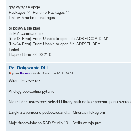
gdy wyłączę opcję :
Packages >> Runtime Packages >>
Link with runtime packages
to pojawia się błąd :
ilink64 command line
[ilink64 Error] Error: Unable to open file 'ADSELCOM.DFM'
[ilink64 Error] Error: Unable to open file 'ADTSEL.DFM'
Failed
Elapsed time: 00:00:21.0
Re: Dołączanie DLL.
przez
Proton
» środa, 9 stycznia 2019, 20:37
Witam jeszcze raz.
Anuluję poprzednie pytanie.
Nie miałem ustawionej ścieżki Library path do komponentu portu szer
Dzięki za pomocne podpowiedzi dla : Mironas i lukagrom
Moje środowisko to RAD Studio 10.1 Berlin wersja prof.