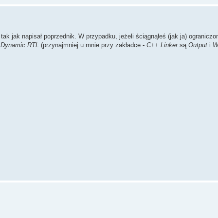
tak jak napisał poprzednik. W przypadku, jeżeli ściągnąłeś (jak ja) ograniczo
h Dynamic RTL
(przynajmniej u mnie przy zakładce -
C++ Linker
są
Output
i
W