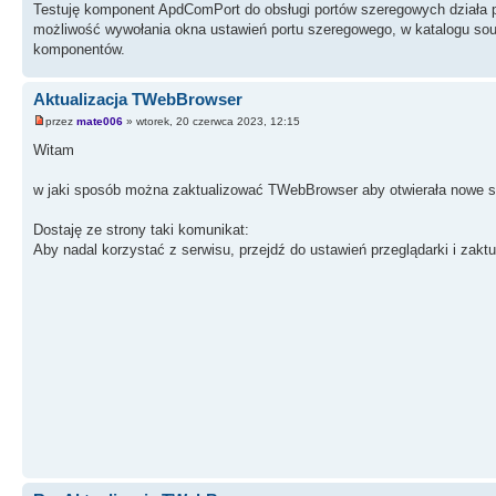
Testuję komponent ApdComPort do obsługi portów szeregowych działa pr
możliwość wywołania okna ustawień portu szeregowego, w katalogu sour
komponentów.
Aktualizacja TWebBrowser
przez
mate006
» wtorek, 20 czerwca 2023, 12:15
Witam
w jaki sposób można zaktualizować TWebBrowser aby otwierała nowe s
Dostaję ze strony taki komunikat:
Aby nadal korzystać z serwisu, przejdź do ustawień przeglądarki i zaktua