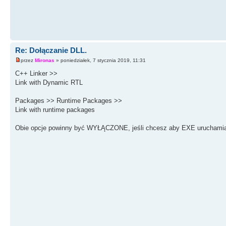
Re: Dołączanie DLL.
przez
Mironas
» poniedziałek, 7 stycznia 2019, 11:31
C++ Linker >>
Link with Dynamic RTL
Packages >> Runtime Packages >>
Link with runtime packages
Obie opcje powinny być WYŁĄCZONE, jeśli chcesz aby EXE uruchamiał