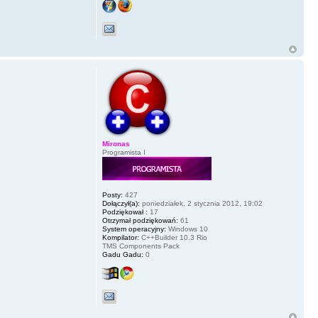
Mironas
Programista I
Posty:
427
Dołączył(a):
poniedziałek, 2 stycznia 2012, 19:02
Podziękował :
17
Otrzymał podziękowań:
61
System operacyjny:
Windows 10
Kompilator:
C++Builder 10.3 Rio
TMS Components Pack
Gadu Gadu:
0