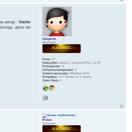
ną wersję -
Starter
arnings
, gdzie nie
lukagrom
Bladawiec
Posty:
37
Dołączył(a):
wtorek, 1 stycznia 2013, 14:54
Podziękował :
6
Otrzymał podziękowań:
0
System operacyjny:
Windows Vista
Kompilator:
C++ Builder 10.1 Starter
Gadu Gadu:
0
Proton
Bladawiec