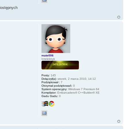
 dostępnych
mate006
Intelektryk
Posty:
145
Dołączył(a):
wtorek, 2 marca 2010, 14:12
Podziękował :
7
Otrzymał podziękowań:
0
System operacyjny:
Windows 7 Premium 64
Kompilator:
Embarcadero® C++Builder® XE
Gadu Gadu:
0