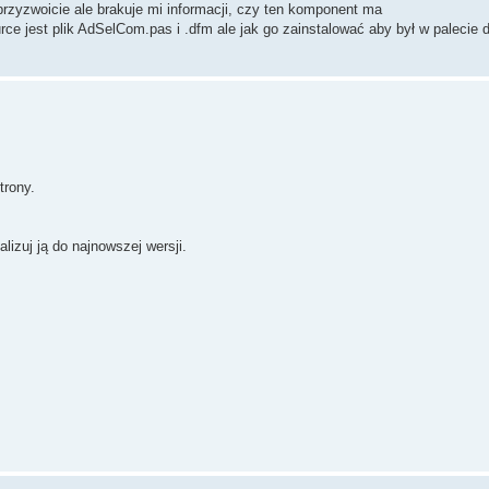
zyzwoicie ale brakuje mi informacji, czy ten komponent ma
ce jest plik AdSelCom.pas i .dfm ale jak go zainstalować aby był w palecie
trony.
lizuj ją do najnowszej wersji.