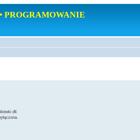
• PROGRAMOWANIE
oteki dll.
wyłączona.