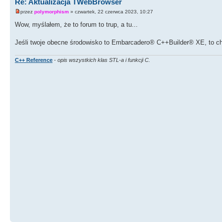
Re: Aktualizacja TWebBrowser
przez
polymorphism
» czwartek, 22 czerwca 2023, 10:27
Wow, myślałem, że to forum to trup, a tu...
Jeśli twoje obecne środowisko to Embarcadero® C++Builder® XE, to c
C++ Reference
-
opis wszystkich klas STL-a i funkcji C.