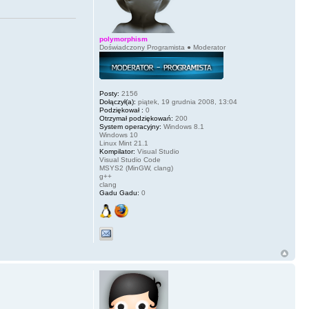
polymorphism
Doświadczony Programista ● Moderator
Posty:
2156
Dołączył(a):
piątek, 19 grudnia 2008, 13:04
Podziękował :
0
Otrzymał podziękowań:
200
System operacyjny:
Windows 8.1
Windows 10
Linux Mint 21.1
Kompilator:
Visual Studio
Visual Studio Code
MSYS2 (MinGW, clang)
g++
clang
Gadu Gadu:
0