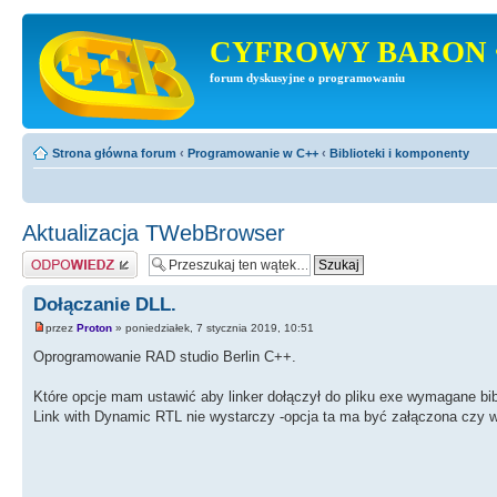
CYFROWY BARON 
forum dyskusyjne o programowaniu
Strona główna forum
‹
Programowanie w C++
‹
Biblioteki i komponenty
Aktualizacja TWebBrowser
Odpowiedz
Dołączanie DLL.
przez
Proton
» poniedziałek, 7 stycznia 2019, 10:51
Oprogramowanie RAD studio Berlin C++.
Które opcje mam ustawić aby linker dołączył do pliku exe wymagane bibli
Link with Dynamic RTL nie wystarczy -opcja ta ma być załączona czy 