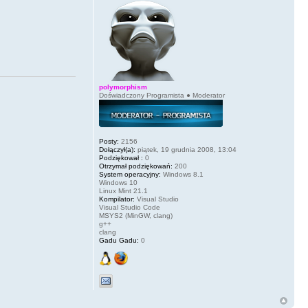
polymorphism
Doświadczony Programista ● Moderator
Posty:
2156
Dołączył(a):
piątek, 19 grudnia 2008, 13:04
Podziękował :
0
Otrzymał podziękowań:
200
System operacyjny:
Windows 8.1
Windows 10
Linux Mint 21.1
Kompilator:
Visual Studio
Visual Studio Code
MSYS2 (MinGW, clang)
g++
clang
Gadu Gadu:
0