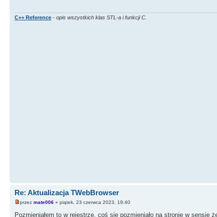
C++ Reference
-
opis wszystkich klas STL-a i funkcji C.
Re: Aktualizacja TWebBrowser
przez
mate006
» piątek, 23 czerwca 2023, 19:40
Pozmieniałem to w rejestrze. coś się pozmieniało na stronie w sensie że 