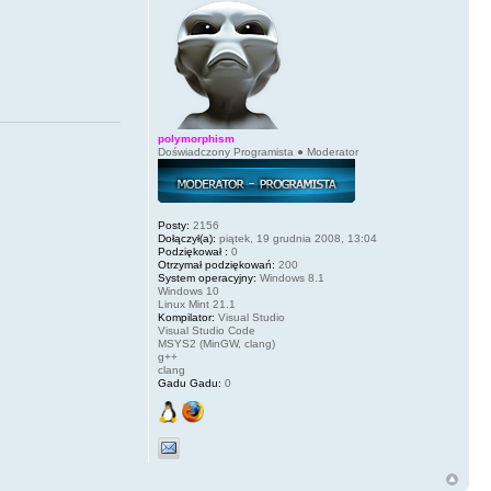
polymorphism
Doświadczony Programista ● Moderator
Posty:
2156
Dołączył(a):
piątek, 19 grudnia 2008, 13:04
Podziękował :
0
Otrzymał podziękowań:
200
System operacyjny:
Windows 8.1
Windows 10
Linux Mint 21.1
Kompilator:
Visual Studio
Visual Studio Code
MSYS2 (MinGW, clang)
g++
clang
Gadu Gadu:
0