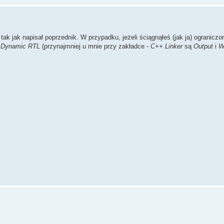
tak jak napisał poprzednik. W przypadku, jeżeli ściągnąłeś (jak ja) ograniczo
h Dynamic RTL
(przynajmniej u mnie przy zakładce -
C++ Linker
są
Output
i
W