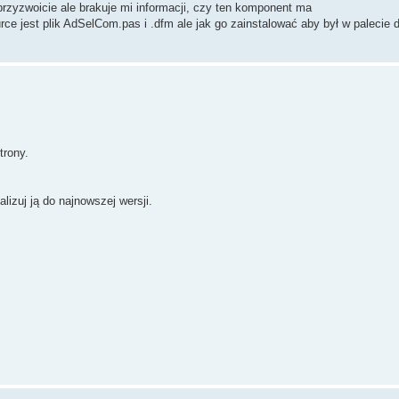
zyzwoicie ale brakuje mi informacji, czy ten komponent ma
ce jest plik AdSelCom.pas i .dfm ale jak go zainstalować aby był w palecie
trony.
lizuj ją do najnowszej wersji.