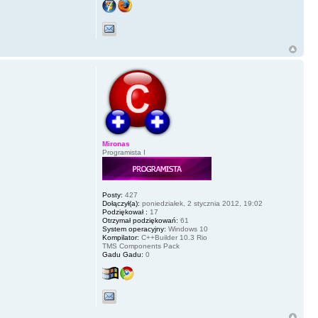
Mironas
Programista I
Posty:
427
Dołączył(a):
poniedziałek, 2 stycznia 2012, 19:02
Podziękował :
17
Otrzymał podziękowań:
61
System operacyjny:
Windows 10
Kompilator:
C++Builder 10.3 Rio
TMS Components Pack
Gadu Gadu:
0