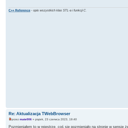
C++ Reference
-
opis wszystkich klas STL-a i funkcji C.
Re: Aktualizacja TWebBrowser
przez
mate006
» piątek, 23 czerwca 2023, 19:40
Pozmieniałem to w rejestrze. coś się pozmieniało na stronie w sensie że 