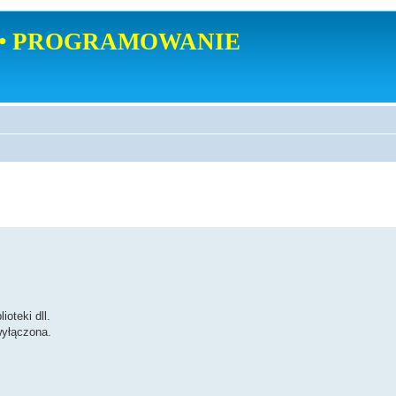
• PROGRAMOWANIE
oteki dll.
wyłączona.