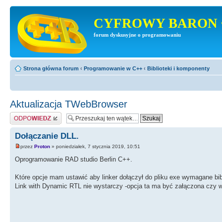
CYFROWY BARON 
forum dyskusyjne o programowaniu
Strona główna forum
‹
Programowanie w C++
‹
Biblioteki i komponenty
Aktualizacja TWebBrowser
Odpowiedz
Dołączanie DLL.
przez
Proton
» poniedziałek, 7 stycznia 2019, 10:51
Oprogramowanie RAD studio Berlin C++.
Które opcje mam ustawić aby linker dołączył do pliku exe wymagane bibli
Link with Dynamic RTL nie wystarczy -opcja ta ma być załączona czy 