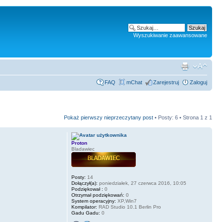
Wyszukiwanie zaawansowane
FAQ
mChat
Zarejestruj
Zaloguj
Pokaż pierwszy nieprzeczytany post
• Posty: 6 • Strona
1
z
1
Proton
Bladawiec
Posty:
14
Dołączył(a):
poniedziałek, 27 czerwca 2016, 10:05
Podziękował :
0
Otrzymał podziękowań:
0
System operacyjny:
XP,Win7
Kompilator:
RAD Studio 10.1 Berlin Pro
Gadu Gadu:
0