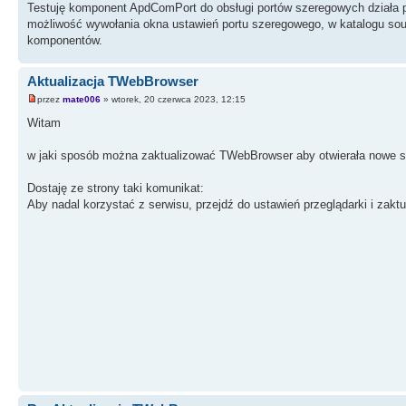
Testuję komponent ApdComPort do obsługi portów szeregowych działa pr
możliwość wywołania okna ustawień portu szeregowego, w katalogu sour
komponentów.
Aktualizacja TWebBrowser
przez
mate006
» wtorek, 20 czerwca 2023, 12:15
Witam
w jaki sposób można zaktualizować TWebBrowser aby otwierała nowe s
Dostaję ze strony taki komunikat:
Aby nadal korzystać z serwisu, przejdź do ustawień przeglądarki i zaktua