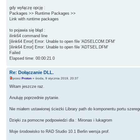
gdy wyłączę opcję :
Packages >> Runtime Packages >>
Link with runtime packages
to pojawia się błąd :
ilink64 command line
[ilink64 Error] Error: Unable to open file 'ADSELCOM.DFM'
[ilink64 Error] Error: Unable to open file 'ADTSEL.DFM'
Failed
Elapsed time: 00:00:21.0
Re: Dołączanie DLL.
przez
Proton
» środa, 9 stycznia 2019, 20:37
Witam jeszcze raz.
Anuluję poprzednie pytanie.
Nie miałem ustawionej ścieżki Library path do komponentu portu szer
Dzięki za pomocne podpowiedzi dla : Mironas i lukagrom
Moje środowisko to RAD Studio 10.1 Berlin wersja prof.