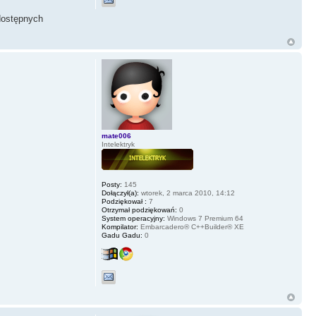
 dostępnych
mate006
Intelektryk
Posty:
145
Dołączył(a):
wtorek, 2 marca 2010, 14:12
Podziękował :
7
Otrzymał podziękowań:
0
System operacyjny:
Windows 7 Premium 64
Kompilator:
Embarcadero® C++Builder® XE
Gadu Gadu:
0