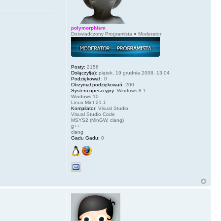
polymorphism
Doświadczony Programista ● Moderator
Posty:
2156
Dołączył(a):
piątek, 19 grudnia 2008, 13:04
Podziękował :
0
Otrzymał podziękowań:
200
System operacyjny:
Windows 8.1
Windows 10
Linux Mint 21.1
Kompilator:
Visual Studio
Visual Studio Code
MSYS2 (MinGW, clang)
g++
clang
Gadu Gadu:
0