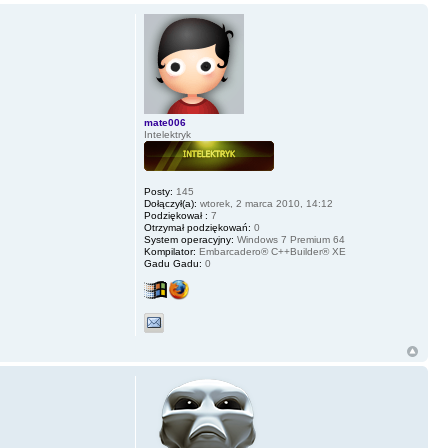
mate006
Intelektryk
Posty:
145
Dołączył(a):
wtorek, 2 marca 2010, 14:12
Podziękował :
7
Otrzymał podziękowań:
0
System operacyjny:
Windows 7 Premium 64
Kompilator:
Embarcadero® C++Builder® XE
Gadu Gadu:
0