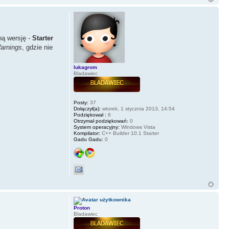
ną wersję -
Starter
arnings
, gdzie nie
lukagrom
Bladawiec
Posty:
37
Dołączył(a):
wtorek, 1 stycznia 2013, 14:54
Podziękował :
6
Otrzymał podziękowań:
0
System operacyjny:
Windows Vista
Kompilator:
C++ Builder 10.1 Starter
Gadu Gadu:
0
Proton
Bladawiec