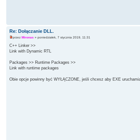
Re: Dołączanie DLL.
przez
Mironas
» poniedziałek, 7 stycznia 2019, 11:31
C++ Linker >>
Link with Dynamic RTL
Packages >> Runtime Packages >>
Link with runtime packages
Obie opcje powinny być WYŁĄCZONE, jeśli chcesz aby EXE uruchamiał