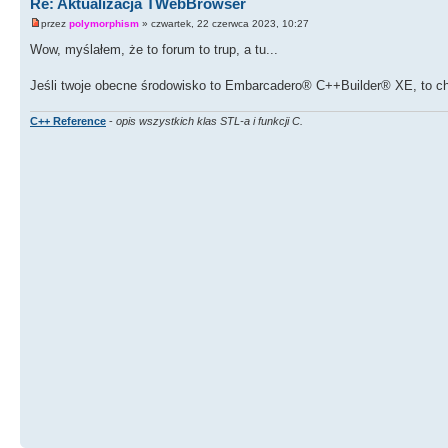
Re: Aktualizacja TWebBrowser
przez
polymorphism
» czwartek, 22 czerwca 2023, 10:27
Wow, myślałem, że to forum to trup, a tu...
Jeśli twoje obecne środowisko to Embarcadero® C++Builder® XE, to c
C++ Reference
-
opis wszystkich klas STL-a i funkcji C.