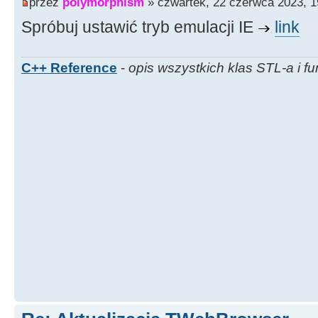
przez
polymorphism
» czwartek, 22 czerwca 2023, 1
Spróbuj ustawić tryb emulacji IE
link
C++ Reference
-
opis wszystkich klas STL-a i fu