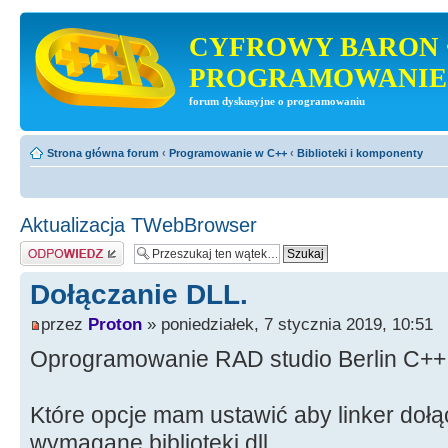
CYFROWY BARON 
PROGRAMOWANIE
forum dyskusyjne o programowaniu
Strona główna forum
‹
Programowanie w C++
‹
Biblioteki i komponenty
Aktualizacja TWebBrowser
Odpowiedz
Dołączanie DLL.
przez
Proton
» poniedziałek, 7 stycznia 2019, 10:51
Oprogramowanie RAD studio Berlin C++
Które opcje mam ustawić aby linker dołąc
wymagane biblioteki dll.