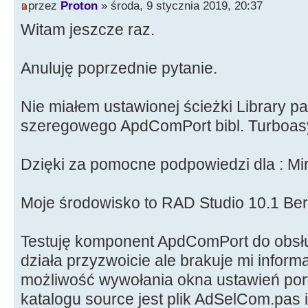
przez
Proton
» środa, 9 stycznia 2019, 20:37
Witam jeszcze raz.
Anuluję poprzednie pytanie.
Nie miałem ustawionej ścieżki Library p
szeregowego ApdComPort bibl. Turboas
Dzięki za pomocne podpowiedzi dla : Mi
Moje środowisko to RAD Studio 10.1 Berl
Testuję komponent ApdComPort do obsł
działa przyzwoicie ale brakuje mi inform
możliwość wywołania okna ustawień po
katalogu source jest plik AdSelCom.pas i