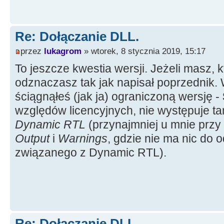
Re: Dołączanie DLL.
przez
lukagrom
» wtorek, 8 stycznia 2019, 15:17
To jeszcze kwestia wersji. Jeżeli masz, k
odznaczasz tak jak napisał poprzednik. 
ściągnąłeś (jak ja) ograniczoną wersję -
względów licencyjnych, nie występuje t
Dynamic RTL
(przynajmniej u mnie przy
Output
i
Warnings
, gdzie nie ma nic do
związanego z Dynamic RTL).
Re: Dołączanie DLL.