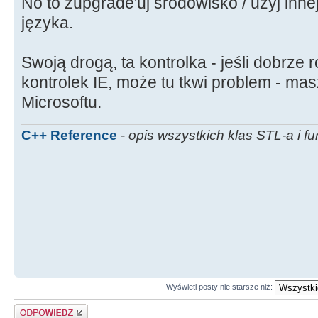
No to zupgrade'uj środowisko / użyj innej
języka.
Swoją drogą, ta kontrolka - jeśli dobrze
kontrolek IE, może tu tkwi problem - ma
Microsoftu.
C++ Reference
-
opis wszystkich klas STL-a i fu
Wyświetl posty nie starsze niż:
Odpowiedz