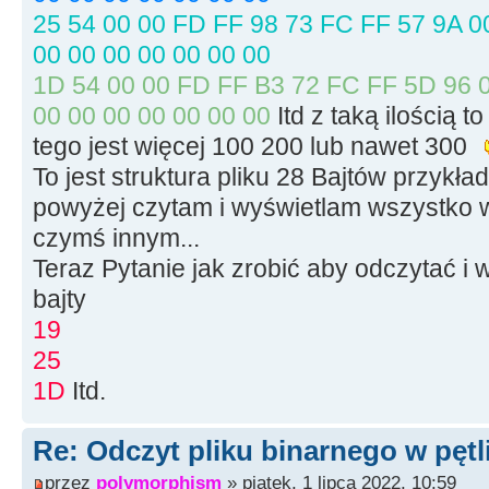
size
=
file.
t
25 54 00 00 FD FF 98 73 FC FF 57 9A 00
file.
seekg
(
0,
00 00 00 00 00 00 00
memblock
=
ne
1D 54 00 00 FD FF B3 72 FC FF 5D 96 0
file.
seekg
(
0,
00 00 00 00 00 00 00
Itd z taką ilością t
file.
read
(
mem
tego jest więcej 100 200 lub nawet 300
To jest struktura pliku 28 Bajtów przyk
file.
close
(
)
;
powyżej czytam i wyświetlam wszystko w
czymś innym...
for
(
int
i
=
Teraz Pytanie jak zrobić aby odczytać i 
// petla kolejnych
bajty
19
{
25
1D
Itd.
// Ch
>Add(memblock[i]);
Re: Odczyt pliku binarnego w pętl
przez
polymorphism
» piątek, 1 lipca 2022, 10:59