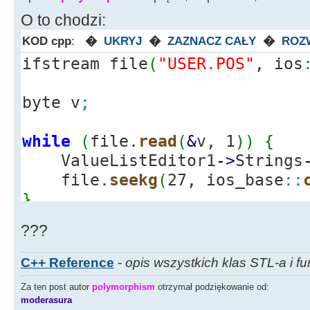
ValueListEd
O to chodzi:
>
Strings
-
>
Add
(
memblock
[
i
]
)
;
}
KOD cpp
:
�
UKRYJ
�
ZAZNACZ CAŁY
�
ROZ
ifstream file
(
"USER.POS"
, ios
Memo1
-
>
Lines
-
Edit34
-
>
Text
byte v
;
Pomyślnie"
;
Edit33
-
>
Text
while
(
file.
read
(
&
v, 1
)
)
{
+
" Bajtów"
;
ValueListEditor1
-
>
Strings
delete
[
]
membl
file.
seekg
(
27, ios_base
::
}
}
else
???
Edit34
-
>
Text
Pliku!"
;
C++ Reference
-
opis wszystkich klas STL-a i fu
return
;
Za ten post autor
polymorphism
otrzymał podziękowanie od:
}
moderasura