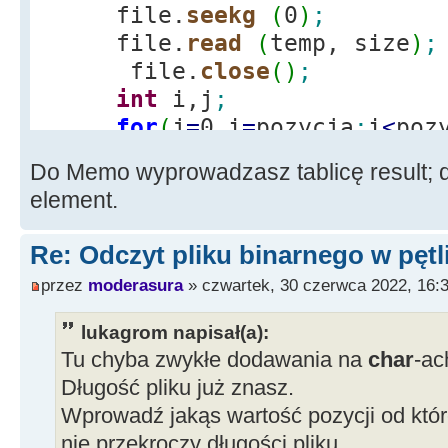
file.
seekg
(
0
)
;
file.
read
(
temp, size
)
;
file.
close
(
)
;
int
i,j
;
for
(
j
=
0,i
=
pozycja
;
i
<
poz
result
[
j
]
=
temp
[
i
]
;
Do Memo wyprowadzasz tablicę result; do
pierwsza
=
result
[
0
]
;
element.
Re: Odczyt pliku binarnego w pętl
przez
moderasura
» czwartek, 30 czerwca 2022, 16:
lukagrom napisał(a):
Tu chyba zwykłe dodawania na
char
-ac
Długość pliku już znasz.
Wprowadź jakąs wartość pozycji od któr
nie przekroczy długości pliku.