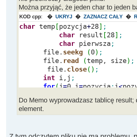
Można przyjąć, że jeden char to jeden ba
KOD cpp
:
�
UKRYJ
�
ZAZNACZ CAŁY
�
char
temp
[
pozycja
+
28
]
;
char
result
[
28
]
;
char
pierwsza
;
file.
seekg
(
0
)
;
file.
read
(
temp, size
)
;
file.
close
(
)
;
int
i,j
;
for
(
j
=
0,i
=
pozycja
;
i
<
poz
result
[
j
]
=
temp
[
i
]
;
Do Memo wyprowadzasz tablicę result; d
pierwsza
=
result
[
0
]
;
element.
Z tym odczytem pliku nie ma problemu, p