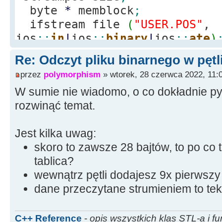
byte
*
memblock
;
ifstream file
(
"USER.POS"
,
ios
::
in
|
ios
::
binary
|
ios
::
ate
)
if
(
file.
is_open
(
)
)
Re: Odczyt pliku binarnego w pętl
{
przez
polymorphism
» wtorek, 28 czerwca 2022, 11:
size
=
file.
tellg
(
)
;
W sumie nie wiadomo, o co dokładnie py
memblock
=
new
char
[
rozwinąć temat.
file.
seekg
(
0
)
;
file.
read
(
memblock, 
Jest kilka uwag:
file.
close
(
)
;
skoro to zawsze 28 bajtów, to po co 
tablica?
for
(
int
i
=
1
;
i
<
1
wewnątrz pętli dodajesz 9x pierwszy
dane przeczytane strumieniem to tek
Memo1
-
>
Lines
-
>
Add
(
me
}
Edit24
-
>
Text
=
"Otwar
C++ Reference
-
opis wszystkich klas STL-a i fu