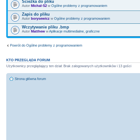
Ścieżka do pliku
Autor
Michal-S2
w
Ogólne problemy z programowaniem
Zapis do pliku
Autor
borysewicz
w
Ogólne problemy z programowaniem
Wczytywanie pliku .bmp
Autor
Matthew
w
Aplikacje multimedialne, graficzne
Powrót do Ogólne problemy z programowaniem
KTO PRZEGLĄDA FORUM
Użytkownicy przeglądający ten dział: Brak zalogowanych użytkowników i 13 gości
Strona główna forum