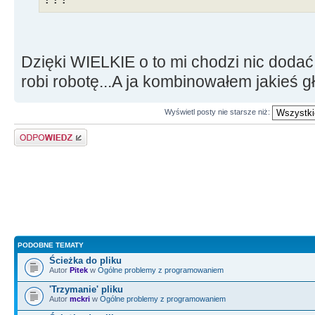
Dzięki WIELKIE o to mi chodzi nic dodać
robi robotę...A ja kombinowałem jakieś 
Wyświetl posty nie starsze niż:
Odpowiedz
PODOBNE TEMATY
Ścieżka do pliku
Autor
Pitek
w
Ogólne problemy z programowaniem
'Trzymanie' pliku
Autor
mckri
w
Ogólne problemy z programowaniem