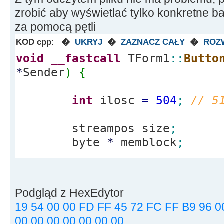
zrobić aby wyświetlać tylko konkretne baj
za pomocą pętli
KOD cpp
:
�
UKRYJ
�
ZAZNACZ CAŁY
�
ROZ
void
__fastcall
TForm1
::
Butto
*
Sender
)
{
int
ilosc
=
504
;
// 5
streampos size
;
byte
*
memblock
;
ifstream file
(
"USER.P
ios
::
out
|
ios
::
binary
|
ios
:
Podgląd z HexEdytor
if
(
file.
is_open
(
)
)
{
19 54 00 00 FD FF 45 72 FC FF B9 96 0
00 00 00 00 00 00 00