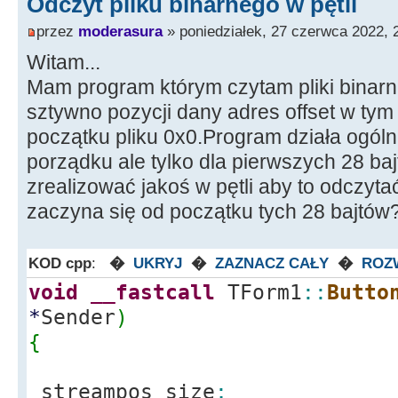
Odczyt pliku binarnego w pętli
przez
moderasura
» poniedziałek, 27 czerwca 2022, 
Witam...
Mam program którym czytam pliki binarne
sztywno pozycji dany adres offset w t
początku pliku 0x0.Program działa ogóln
porządku ale tylko dla pierwszych 28 bajt
zrealizować jakoś w pętli aby to odczyt
zaczyna się od początku tych 28 bajtów?
KOD cpp
:
�
UKRYJ
�
ZAZNACZ CAŁY
�
ROZ
void
__fastcall
TForm1
::
Butto
*
Sender
)
{
streampos size
;