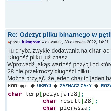
Edit32
-
>
Text
=
(
Strin
Bajtów"
;
delete
[
]
memblock
;
}
Re: Odczyt pliku binarnego w pętl
else
Edit24
-
>
Text
przez
lukagrom
» czwartek, 30 czerwca 2022, 14:21
Pliku!"
;
Tu chyba zwykłe dodawania na
char
-ac
return
;
Długość pliku już znasz.
}
Wprowadź jakąs wartość pozycji od które
28 nie przekroczy długości pliku.
Można przyjąć, że jeden char to jeden ba
KOD cpp
:
�
UKRYJ
�
ZAZNACZ CAŁY
�
ROZ
char
temp
[
pozycja
+
28
]
;
char
result
[
28
]
;
char
pierwsza
;