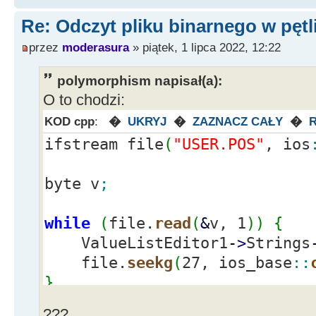
Re: Odczyt pliku binarnego w pętl
przez
moderasura
» piątek, 1 lipca 2022, 12:22
polymorphism napisał(a):
O to chodzi:
KOD cpp
:
�
UKRYJ
�
ZAZNACZ CAŁY
�
ifstream file
(
"USER.POS"
, ios
byte v
;
while
(
file.
read
(
&
v, 1
)
)
{
ValueListEditor1
-
>
Strings
file.
seekg
(
27, ios_base
::
}
???