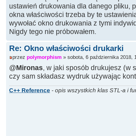
ustawień drukowania dla danego pliku,
drukarki
okna właściwości trzeba by te ustawieni
DocumentProperties
(
Handle, 
wywołać okno drukowania z tymi indywi
PI2
-
>
pDevMode, PI2
-
>
pDevMode,
Nigdy tego nie próbowałem.
DM_IN_PROMPT
|
DM_OUT_BUFFER
)
Re: Okno właściwości drukarki
SetPrinter
(
hPrinter, 2,
(
LP
przez
polymorphism
» sobota, 6 października 2018, 
ClosePrinter
(
hPrinter
)
;
@
Mironas
, w jaki sposób drukujesz (w s
GlobalFree
(
PI2
)
;
czy sam składasz wydruk używając kont
C++ Reference
-
opis wszystkich klas STL-a i fu