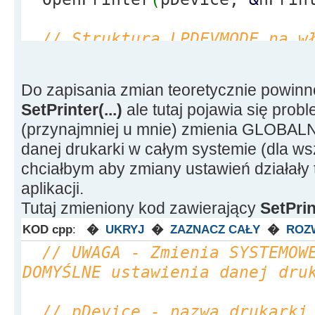
// Struktura LPDEVMODE na w
DWORD dwNeeded
=
DocumentPro
hPrinter, pDevice,
NULL
,
NULL
Do zapisania zmian teoretycznie powinno
LPDEVMODE pDevMode
=
SetPrinter(...)
ale tutaj pojawia się probl
(
LPDEVMODE
)
malloc
(
dwNeeded
)
;
(przynajmniej u mnie) zmienia GLOBA
danej drukarki w całym systemie (dla wszy
// DM_OUT_BUFFER - Pobiera 
chciałbym aby zmiany ustawień działały t
drukarki >> pDevMode
aplikacji.
DocumentProperties
(
NULL
, hP
Tutaj zmieniony kod zawierający
SetPrint
pDevMode,
NULL
, DM_OUT_BUFFER
KOD cpp
:
�
UKRYJ
�
ZAZNACZ CAŁY
�
ROZ
// UWAGA - Zmienia SYSTEMOW
// DM_IN_PROMPT - Pokaż okn
DOMYŚLNE ustawienia danej dru
drukarki, zmiany zapisuje do 
DocumentProperties
(
Handle, 
// pDevice - nazwa drukarki
pDevMode, pDevMode, DM_IN_BU