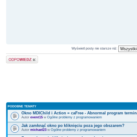
Wyświetl posty nie starsze niż:
Odpowiedz
PODOBNE TEMATY
Okno MDIChild i Action = caFree - Abnormal program termin
Autor
event15
w
Ogólne problemy z programowaniem
Jak zamknąć okno po kliknięciu poza jego obszarem?
Autor
michael23
w
Ogólne problemy z programowaniem