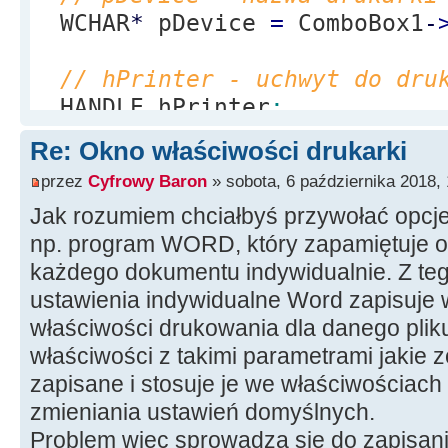
WCHAR
*
pDevice
=
ComboBox1
-
DM_OUT_BUFFER
)
;
// hPrinter - uchwyt do dru
// Tutaj należałoby przepis
HANDLE hPrinter
;
'pDevMode' do ustawień drukar
OpenPrinter
(
pDevice,
&
hPrin
SetPrinter ???
Re: Okno właściwości drukarki
przez
Cyfrowy Baron
» sobota, 6 października 2018, 
DWORD dwNeeded
=
0
;
ClosePrinter
(
hPrinter
)
;
Jak rozumiem chciałbyś przywołać opcje 
GetPrinter
(
hPrinter, 2, 0,
free
(
pDevMode
)
;
np. program WORD, który zapamiętuje o
każdego dokumentu indywidualnie. Z teg
// Struktura PRINTER_INFO_2
ustawienia indywidualne Word zapisuje w
PRINTER_INFO_2
*
PI2
=
właściwości drukowania dla danego plik
(
PRINTER_INFO_2
*
)
GlobalAlloc
(
właściwości z takimi parametrami jakie z
GetPrinter
(
hPrinter, 2,
(
LP
zapisane i stosuje je we właściwościach
&
dwNeeded
)
;
zmieniania ustawień domyślnych.
Problem więc sprowadza się do zapisani
// DM_IN_PROMPT - Pokaż okn