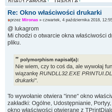
hDeviceMode
:
THandle
;
begin
Re: Okno właściwości drukarki
if
Printer.
PrinterIndex
=
cboP
przez
Mironas
» czwartek, 4 października 2018, 12:5
then
@ lukagrom
begin
Mi chodzi o otwarcie okna właściwości 
printCommand
:
=
'print'
;
pliku.
printerInfo
:
=
''
;
end
else
polymorphism napisał(a):
begin
Nie wiem, czy to coś da, ale wywołaj fu
printCommand
:
=
'printto'
;
wiązankę
RUNDLL32.EXE PRINTUI.DLL,P
Printer.
PrinterIndex
:
=
cboPri
drukarki"
.
Printer.
GetPrinter
(
Device, Dr
hDeviceMode
)
;
To wywołanie otwiera "inne" okno właści
printerInfo
:
=
Format
(
'"%s" "
zakładki: Ogólne, Udostępnianie, Portyy
Driver, Port
]
)
;
okno właściwości otwierane z TPrintDial