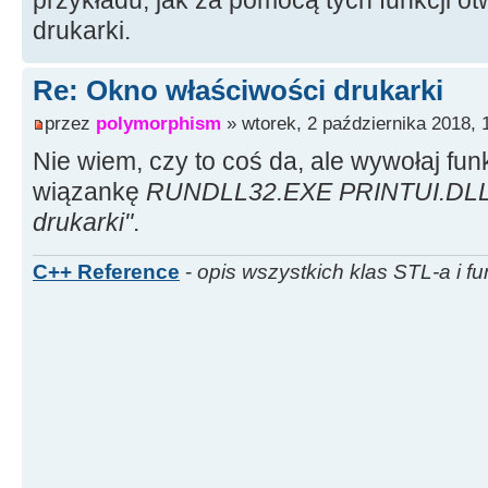
przykładu, jak za pomocą tych funkcji ot
drukarki.
Re: Okno właściwości drukarki
przez
polymorphism
» wtorek, 2 października 2018, 
Nie wiem, czy to coś da, ale wywołaj fu
wiązankę
RUNDLL32.EXE PRINTUI.DLL,P
drukarki"
.
C++ Reference
-
opis wszystkich klas STL-a i fu