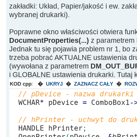
end
;
zakładki: Układ, Papier/jakość i ew. zakł
ShellExecute
(
Application.
Hand
wybranej drukarki).
PChar
(
printCommand
)
, PChar
(
do
PChar
(
printerInfo
)
, nil, SW_H
Poprawne okno właściwości otwiera fun
end
;
DocumentProperties(...)
z parametrem
Jednak tu się pojawia problem nr 1, bo z
trzeba pobrać AKTUALNE ustawienia druk
(wywołana z parametrem
DM_OUT_BU
i GLOBALNE ustawienia drukarki. Tutaj 
KOD cpp
:
�
UKRYJ
�
ZAZNACZ CAŁY
�
ROZ
// pDevice - nazwa drukarki
WCHAR
*
pDevice
=
ComboBox1
-
// hPrinter - uchwyt do dru
HANDLE hPrinter
;
OpenPrinter
(
pDevice,
&
hPrin