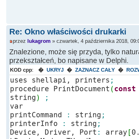
Re: Okno właściwości drukarki
przez
lukagrom
» czwartek, 4 października 2018, 09:
Znalezione, może się przyda, tylko natu
przekształceń, bo napisane w Delphi.
KOD cpp
:
�
UKRYJ
�
ZAZNACZ CAŁY
�
ROZ
uses shellapi, printers
;
procedure PrintDocument
(
const
string
)
;
var
printCommand
:
string
;
printerInfo
:
string
;
Device, Driver, Port
:
array
[
0