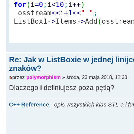
for
(
i
=
0
;
i
<
10
;
i
++
)
osstream
<<
i
+
1
<<
" "
;
ListBox1
-
>
Items
-
>
Add
(
osstrea
Re: Jak w ListBoxie w jednej linijc
znaków?
przez
polymorphism
» środa, 23 maja 2018, 12:33
Dlaczego
i
definiujesz poza pętlą?
C++ Reference
-
opis wszystkich klas STL-a i fu