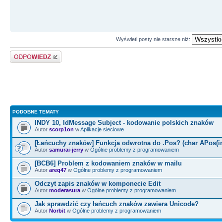
Wyświetl posty nie starsze niż:
Odpowiedz
PODOBNE TEMATY
INDY 10, IdMessage Subject - kodowanie polskich znaków
Autor
scorp1on
w
Aplikacje sieciowe
[Łańcuchy znaków] Funkcja odwrotna do .Pos? (char APos(in
Autor
samurai-jerry
w
Ogólne problemy z programowaniem
[BCB6] Problem z kodowaniem znaków w mailu
Autor
areq47
w
Ogólne problemy z programowaniem
Odczyt zapis znaków w komponecie Edit
Autor
moderasura
w
Ogólne problemy z programowaniem
Jak sprawdzić czy łańcuch znaków zawiera Unicode?
Autor
Norbit
w
Ogólne problemy z programowaniem