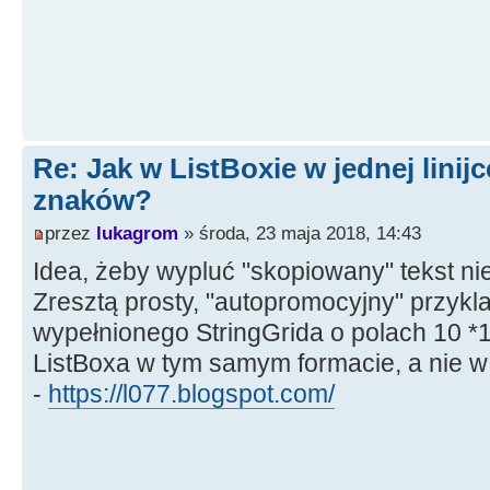
Re: Jak w ListBoxie w jednej linijc
znaków?
przez
lukagrom
» środa, 23 maja 2018, 14:43
Idea, żeby wypluć "skopiowany" tekst nie w
Zresztą prosty, "autopromocyjny" przykl
wypełnionego StringGrida o polach 10 *
ListBoxa w tym samym formacie, a nie w j
-
https://l077.blogspot.com/