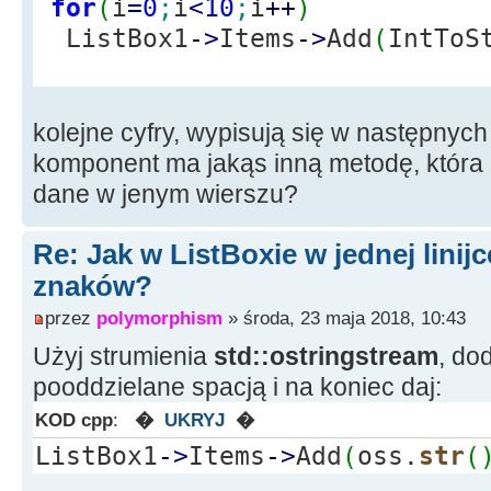
for
(
i
=
0
;
i
<
10
;
i
++
)
ListBox1
-
>
Items
-
>
Add
(
IntToS
kolejne cyfry, wypisują się w następnych 
komponent ma jakąs inną metodę, która
dane w jenym wierszu?
Re: Jak w ListBoxie w jednej linijc
znaków?
przez
polymorphism
» środa, 23 maja 2018, 10:43
Użyj strumienia
std::ostringstream
, do
pooddzielane spacją i na koniec daj:
KOD cpp
:
�
UKRYJ
�
ListBox1
-
>
Items
-
>
Add
(
oss.
str
(