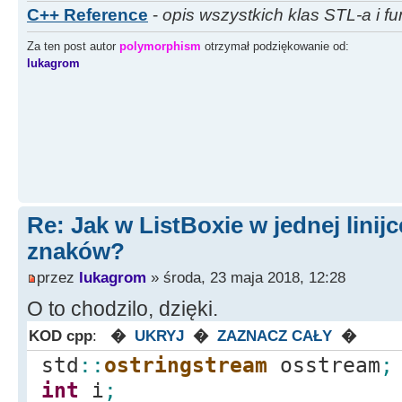
C++ Reference
-
opis wszystkich klas STL-a i fu
Za ten post autor
polymorphism
otrzymał podziękowanie od:
lukagrom
Re: Jak w ListBoxie w jednej linijc
znaków?
przez
lukagrom
» środa, 23 maja 2018, 12:28
O to chodzilo, dzięki.
KOD cpp
:
�
UKRYJ
�
ZAZNACZ CAŁY
�
std
::
ostringstream
osstream
;
int
i
;