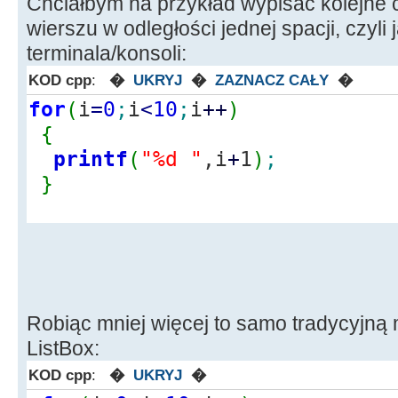
Chciałbym na przykład wypisać kolejne 
wierszu w odległości jednej spacji, czyli 
terminala/konsoli:
KOD cpp
:
�
UKRYJ
�
ZAZNACZ CAŁY
�
for
(
i
=
0
;
i
<
10
;
i
++
)
{
printf
(
"%d "
,i
+
1
)
;
}
Robiąc mniej więcej to samo tradycyjną
ListBox:
KOD cpp
:
�
UKRYJ
�