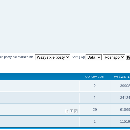
tl posty nie starsze niż:
Sortuj wg
ODPOWIEDZI
WYŚWIET
2
3990
1
3413
29
6156
1
2
1
1151