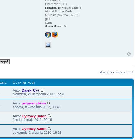
Windows 10
Linux Mint 21.1
Kompilator:
Visual Studio
Visual Studio Code
MSYS2 (MinGW, clang)
g++
clang
Gadu Gadu:
0
Posty: 2 • Strona
1
z
1
LONE
OSTATNI POST
Autor
Darek_C++
8
niedziela, 21 listopada 2010, 15:31
Autor
polymorphism
4
sobota, 8 września 2012, 09:48
Autor
Cyfrowy Baron
9
środa, 4 maja 2011, 20:16
Autor
Cyfrowy Baron
6
czwartek, 2 grudnia 2010, 19:26