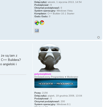
Dołączył(a):
wtorek, 1 stycznia 2013, 14:54
Podziękował :
6
Otrzymał podziękowań:
0
System operacyjny:
Windows Vista
Kompilator:
C++ Builder 10.1 Starter
Gadu Gadu:
0
 że są tam z
o C++ Buildera?
 angielski i
polymorphism
Doświadczony Programista ● Moderator
Posty:
2156
Dołączył(a):
piątek, 19 grudnia 2008, 13:04
Podziękował :
0
Otrzymał podziękowań:
200
System operacyjny:
Windows 8.1