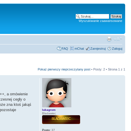
Wyszukiwanie zaawansowane
FAQ
mChat
Zarejestruj
Zaloguj
Pokaż pierwszy nieprzeczytany post
• Posty: 2 • Strona
1
z
1
C++, a omówienie
czesnej cegły o
oże zna ktoś jakąś
pozostaje
lukagrom
Bladawiec
Posty:
37