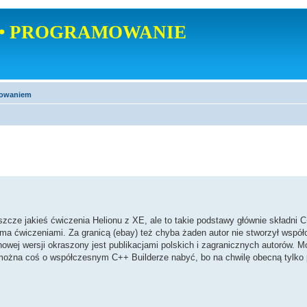
• PROGRAMOWANIE
mowaniem
zcze jakieś ćwiczenia Helionu z XE, ale to takie podstawy głównie składni 
a ćwiczeniami. Za granicą (ebay) też chyba żaden autor nie stworzył współ
owej wersji okraszony jest publikacjami polskich i zagranicznych autorów. M
można coś o współczesnym C++ Builderze nabyć, bo na chwilę obecną tylko 