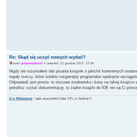
Re: Skąd się uczyć nowych wydań?
przez
polymorphism
» czwartek, 21 grudnia 2017, 12:06
Nigdy nie rozumiałem idei pisania książek o jakichś konkretnych środ
reguły rzeczy, które średnio rozgarnięty programator spokojnie wyciąg
Odpowiedź jest prosta: to niszowe środowisko i kasy na takiej książce 
potrafisz czytać dokumentację, to żadne książki do IDE nie są Ci potrz
C++ Reference
-
opis wszystkich klas STL-a i funkcji C.