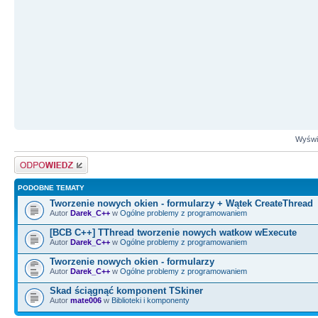
Wyświe
Odpowiedz
PODOBNE TEMATY
Tworzenie nowych okien - formularzy + Wątek CreateThread
Autor
Darek_C++
w
Ogólne problemy z programowaniem
[BCB C++] TThread tworzenie nowych watkow wExecute
Autor
Darek_C++
w
Ogólne problemy z programowaniem
Tworzenie nowych okien - formularzy
Autor
Darek_C++
w
Ogólne problemy z programowaniem
Skad ściągnąć komponent TSkiner
Autor
mate006
w
Biblioteki i komponenty