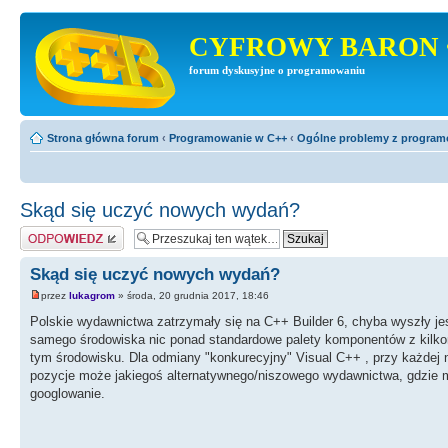
CYFROWY BARON 
forum dyskusyjne o programowaniu
Strona główna forum
‹
Programowanie w C++
‹
Ogólne problemy z progra
Skąd się uczyć nowych wydań?
Odpowiedz
Skąd się uczyć nowych wydań?
przez
lukagrom
» środa, 20 grudnia 2017, 18:46
Polskie wydawnictwa zatrzymały się na C++ Builder 6, chyba wyszły jes
samego środowiska nic ponad standardowe palety komponentów z kilkom
tym środowisku. Dla odmiany "konkurecyjny" Visual C++ , przy każdej n
pozycje może jakiegoś alternatywnego/niszowego wydawnictwa, gdzie 
googlowanie.