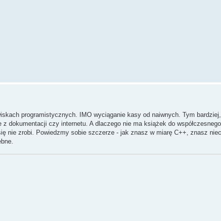
owiskach programistycznych. IMO wyciąganie kasy od naiwnych. Tym bardziej,
nie z dokumentacji czy internetu. A dlaczego nie ma książek do współczesneg
się nie zrobi. Powiedzmy sobie szczerze - jak znasz w miarę C++, znasz nieco
ebne.