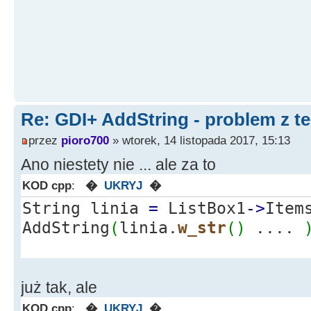
Re: GDI+ AddString - problem z t
przez
pioro700
» wtorek, 14 listopada 2017, 15:13
Ano niestety nie ... ale za to
KOD cpp
:
�
UKRYJ
�
String linia
=
ListBox1
-
>
Item
AddString
(
linia.
w_str
(
)
....
już tak, ale
KOD cpp
:
�
UKRYJ
�