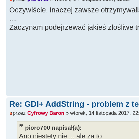
Oczywiście. Inaczej zawsze otrzymywałb
....
Zaczynam podejrzewać jakieś złośliwe t
Re: GDI+ AddString - problem z t
przez
Cyfrowy Baron
» wtorek, 14 listopada 2017, 22
pioro700 napisał(a):
Ano niestety nie ... ale za to