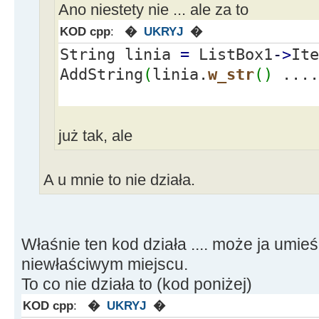
Ano niestety nie ... ale za to
KOD cpp
:
�
UKRYJ
�
String linia
=
ListBox1
-
>
Ite
AddString
(
linia.
w_str
(
)
...
już tak, ale
A u mnie to nie działa.
Właśnie ten kod działa .... może ja umi
niewłaściwym miejscu.
To co nie działa to (kod poniżej)
KOD cpp
:
�
UKRYJ
�