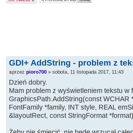
GDI+ AddString - problem z te
przez
pioro700
» sobota, 11 listopada 2017, 11:43
Dzień dobry.
Mam problem z wyświetleniem tekstu w f
GraphicsPath.AddString(const WCHAR *st
FontFamily *family, INT style, REAL emS
&layoutRect, const StringFormat *format
Żeby nie śmiecić, nie będę wrzucał całe