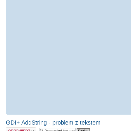
GDI+ AddString - problem z tekstem
Odpowiedz