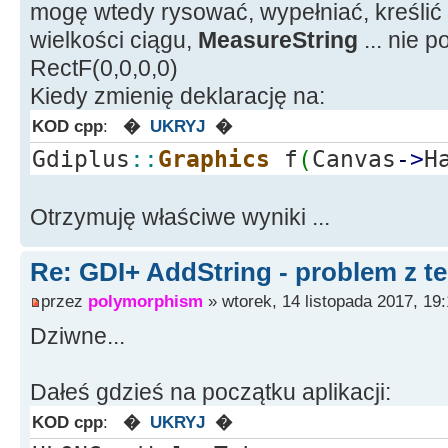
mogę wtedy rysować, wypełniać, kreślić .
wielkości ciągu,
MeasureString
... nie 
RectF(0,0,0,0)
Kiedy zmienię deklarację na:
KOD cpp
:
�
UKRYJ
�
Gdiplus
::
Graphics
f
(
Canvas
-
>
H
Otrzymuję właściwe wyniki ...
Re: GDI+ AddString - problem z t
przez
polymorphism
» wtorek, 14 listopada 2017, 19
Dziwne...
Dałeś gdzieś na początku aplikacji:
KOD cpp
:
�
UKRYJ
�