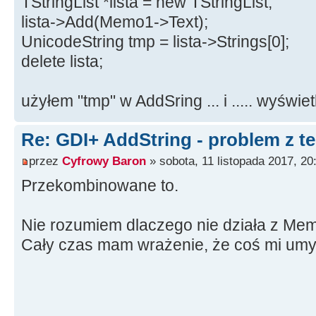
TStringList *lista = new TStringList;
lista->Add(Memo1->Text);
UnicodeString tmp = lista->Strings[0];
delete lista;
użyłem "tmp" w AddSring ... i ..... wyświe
Re: GDI+ AddString - problem z t
przez
Cyfrowy Baron
» sobota, 11 listopada 2017, 20
Przekombinowane to.
Nie rozumiem dlaczego nie działa z Mem
Cały czas mam wrażenie, że coś mi umy