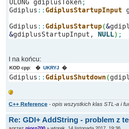
ULONG gdiplusToken
;
Gdiplus
::
GdiplusStartupInput
g
Gdiplus
::
GdiplusStartup
(
&
gdip
&
gdiplusStartupInput,
NULL
)
;
I na końcu:
KOD cpp
:
�
UKRYJ
�
Gdiplus
::
GdiplusShutdown
(
gdip
C++ Reference
-
opis wszystkich klas STL-a i fu
Re: GDI+ AddString - problem z t
przez
pioro700
» wtorek, 14 listopada 2017, 19:36