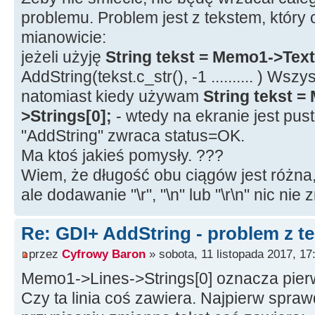
problemu. Problem jest z tekstem, który 
mianowicie:
jeżeli użyję
String tekst = Memo1->Text
AddString(tekst.c_str(), -1 .......... ) Wszy
natomiast kiedy używam
String tekst 
>Strings[0];
- wtedy na ekranie jest pus
"AddString" zwraca status=OK.
Ma ktoś jakieś pomysły. ???
Wiem, że długość obu ciągów jest różna
ale dodawanie "\r", "\n" lub "\r\n" nic nie z
Re: GDI+ AddString - problem z t
przez
Cyfrowy Baron
» sobota, 11 listopada 2017, 17
Memo1->Lines->Strings[0] oznacza pierw
Czy ta linia coś zawiera. Najpierw spra