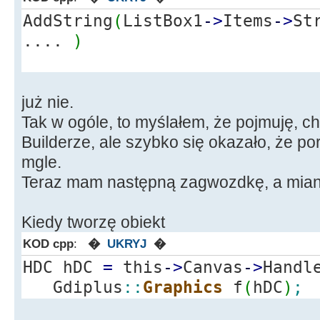
AddString
(
ListBox1
-
>
Items
-
>
St
....
)
już nie.
Tak w ogóle, to myślałem, że pojmuję, 
Builderze, ale szybko się okazało, że p
mgle.
Teraz mam następną zagwozdkę, a mia
Kiedy tworzę obiekt
KOD cpp
:
�
UKRYJ
�
HDC hDC
=
this
-
>
Canvas
-
>
Handl
Gdiplus
::
Graphics
f
(
hDC
)
;