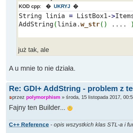
KOD cpp
:
�
UKRYJ
�
String linia
=
ListBox1
-
>
Item
AddString
(
linia.
w_str
(
)
....
już tak, ale
A u mnie to nie działa.
Re: GDI+ AddString - problem z t
przez
polymorphism
» środa, 15 listopada 2017, 00:
Fajny ten Builder...
C++ Reference
-
opis wszystkich klas STL-a i fu