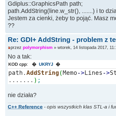
Gdiplus::GraphicsPath path;
path.AddString(line.w_str(), .......) i to dzi
Jestem za cienki, żeby to pojąć. Masz 
??
Re: GDI+ AddString - problem z t
przez
polymorphism
» wtorek, 14 listopada 2017, 11:
No a tak:
KOD cpp
:
�
UKRYJ
�
path.
AddString
(
Memo
-
>
Lines
-
>
S
.......
)
;
nie działa?
C++ Reference
-
opis wszystkich klas STL-a i fu