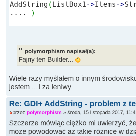
AddString
(
ListBox1
-
>
Items
-
>
St
....
)
polymorphism napisał(a):
Fajny ten Builder...
Wiele razy myślałem o innym środowisku 
jestem ... i za leniwy.
Re: GDI+ AddString - problem z t
przez
polymorphism
» środa, 15 listopada 2017, 11:4
Szczerze mówiąc ciężko mi uwierzyć, ż
może powodować aż takie różnice w dzia