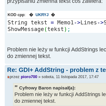
przypisaniu zmienna tekst coś zawiera:
KOD cpp
:
�
UKRYJ
�
String tekst
=
Memo1
-
>
Lines
-
>
ShowMessage
(
tekst
)
;
Problem nie leży w funkcji AddStrings le
do zmiennej tekst.
Re: GDI+ AddString - problem z t
przez
pioro700
» sobota, 11 listopada 2017, 17:47
Cyfrowy Baron napisał(a):
Problem nie leży w funkcji AddStrings l
do zmiennej tekst.