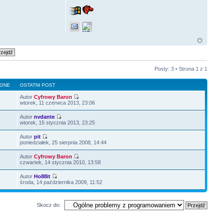
Posty: 3 • Strona
1
z
1
LONE
OSTATNI POST
Autor
Cyfrowy Baron
7
wtorek, 11 czerwca 2013, 23:06
Autor
nvdante
1
wtorek, 15 stycznia 2013, 23:25
Autor
pit
2
poniedziałek, 25 sierpnia 2008, 14:44
Autor
Cyfrowy Baron
0
czwartek, 14 stycznia 2010, 13:58
Autor
Ho88it
8
środa, 14 października 2009, 11:52
Skocz do: