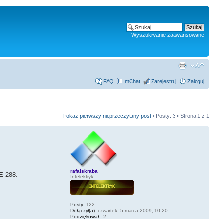
Wyszukiwanie zaawansowane
FAQ
mChat
Zarejestruj
Zaloguj
Pokaż pierwszy nieprzeczytany post
• Posty: 3 • Strona
1
z
1
rafalskraba
E 288.
Intelektryk
Posty:
122
Dołączył(a):
czwartek, 5 marca 2009, 10:20
Podziękował :
2