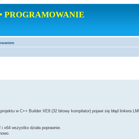
• PROGRAMOWANIE
mowaniem
ojektu w C++ Builder XE8 (32 bitowy kompilator) pojawi się błąd linkera LM
 i x64 wszystko działa poprawnie.
nowo.