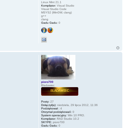
Linux Mint 21.1
Kompilator:
Visual Studio
Visual Studio Code
MSYS2 (MinGW, clang)
g++
clang
Gadu Gadu:
0
pioro700
Bladawiec
Posty:
27
Dołączył(a):
niedziela, 29 lipca 2012, 11:36
Podziękował :
4
Otrzymał podziękowań:
0
System operacyjny:
Win 10 PRO.
Kompilator:
RAD Studio 10.2
SKYPE:
pioro700
Gadu Gadu:
0