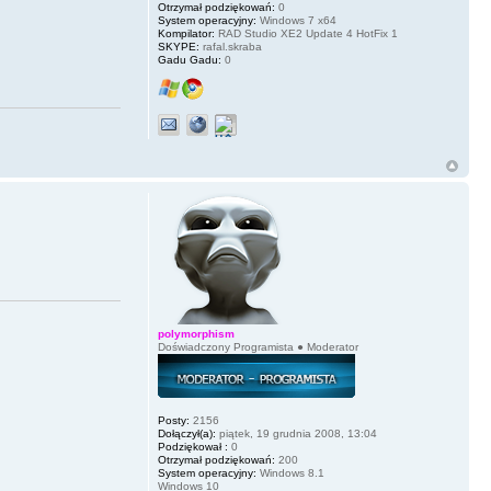
Otrzymał podziękowań:
0
System operacyjny:
Windows 7 x64
Kompilator:
RAD Studio XE2 Update 4 HotFix 1
SKYPE:
rafal.skraba
Gadu Gadu:
0
polymorphism
Doświadczony Programista ● Moderator
Posty:
2156
Dołączył(a):
piątek, 19 grudnia 2008, 13:04
Podziękował :
0
Otrzymał podziękowań:
200
System operacyjny:
Windows 8.1
Windows 10