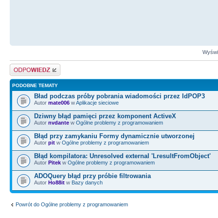
Wyświe
Odpowiedz
PODOBNE TEMATY
Bład podczas próby pobrania wiadomości przez IdPOP3
Autor
mate006
w
Aplikacje sieciowe
Dziwny błąd pamięci przez komponent ActiveX
Autor
nvdante
w
Ogólne problemy z programowaniem
Błąd przy zamykaniu Formy dynamicznie utworzonej
Autor
pit
w
Ogólne problemy z programowaniem
Błąd kompilatora: Unresolved external 'LresultFromObject'
Autor
Pitek
w
Ogólne problemy z programowaniem
ADOQuery błąd przy próbie filtrowania
Autor
Ho88it
w
Bazy danych
Powrót do Ogólne problemy z programowaniem