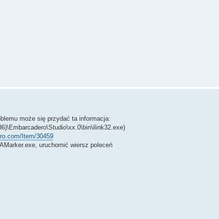
roblemu może się przydać ta informacja:
86)\Embarcadero\Studio\xx.0\bin\ilink32.exe)
ero.com/Item/30459
LAMarker.exe, uruchomić wiersz poleceń