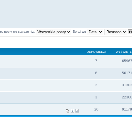
tl posty nie starsze niż:
Sortuj wg
ODPOWIEDZI
WYŚWIET
7
6596
8
5617
2
3130
3
2236
20
9117
1
2