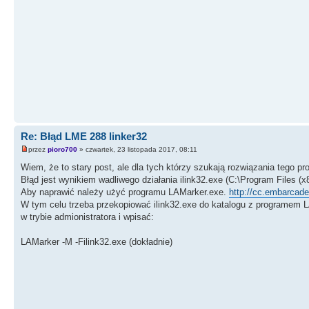
Re: Błąd LME 288 linker32
przez
pioro700
» czwartek, 23 listopada 2017, 08:11
Wiem, że to stary post, ale dla tych którzy szukają rozwiązania tego p
Błąd jest wynikiem wadliwego działania ilink32.exe (C:\Program Files (x
Aby naprawić należy użyć programu LAMarker.exe.
http://cc.embarcad
W tym celu trzeba przekopiować ilink32.exe do katalogu z programem 
w trybie admionistratora i wpisać:
LAMarker -M -Filink32.exe (dokładnie)