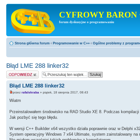
CYFROWY BARON 
forum dyskusyjne o programowaniu
Strona główna forum
‹
Programowanie w C++
‹
Ogólne problemy z progra
Błąd LME 288 linker32
Odpowiedz
Błąd LME 288 linker32
przez
rafalskraba
» piątek, 18 sierpnia 2017, 08:43
Wiatm
Przeinstalowałem środowisko na RAD Studio XE 8. Podczas kompilacji pr
Jak pozbyć się tego błędu.
W wersji C++ Buiklder x64 wszystko działa poprawnie oraz w Delphi x32
System operacyjny Windows 7 x64 Ultimate, system zainstalowany na 
Nie miałem wcześniej takich problemów z kompilatorem.