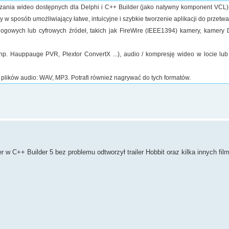
ania wideo dostępnych dla Delphi i C++ Builder (jako natywny komponent VCL),
y w sposób umożliwiający łatwe, intuicyjne i szybkie tworzenie aplikacji do przetw
ogowych lub cyfrowych źródeł, takich jak FireWire (IEEE1394) kamery, kamery
. Hauppauge PVR, Plextor ConvertX ...), audio / kompresję wideo w locie lub
lików audio: WAV, MP3. Potrafi również nagrywać do tych formatów.
 w C++ Builder 5 bez problemu odtworzył trailer Hobbit oraz kilka innych fil