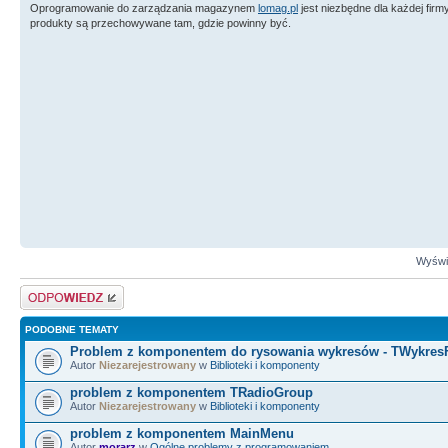
Oprogramowanie do zarządzania magazynem
lomag.pl
jest niezbędne dla każdej fir
produkty są przechowywane tam, gdzie powinny być.
Wyświe
Odpowiedz
PODOBNE TEMATY
Problem z komponentem do rysowania wykresów - TWykres
Autor
Niezarejestrowany
w
Biblioteki i komponenty
problem z komponentem TRadioGroup
Autor
Niezarejestrowany
w
Biblioteki i komponenty
problem z komponentem MainMenu
Autor
morarz
w
Ogólne problemy z programowaniem