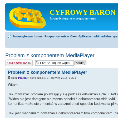
CYFROWY BARON 
forum dyskusyjne o programowaniu
Strona główna forum
‹
Programowanie w C++
‹
Aplikacje multimedialne, gra
Problem z komponentem MediaPlayer
Odpowiedz
Problem z komponentem MediaPlayer
przez
Proton
» poniedziałek, 27 czerwca 2016, 10:31
Witam.
Jak rozwiązać problem pojawiający się podczas odtwarzania pliku .AVI
"Wideo nie jest dostępne nie można odnaleźć dekompresora vids:xvid"
komunikat może się zmieniać w zależności od sposobu kodowania pliku
Jaki jest mechanizm powiązania dekompresora z tym komponentem, plik