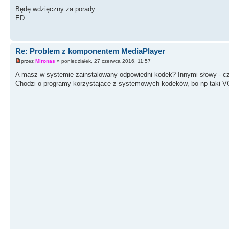
Będę wdzięczny za porady.
ED
Re: Problem z komponentem MediaPlayer
przez
Mironas
» poniedziałek, 27 czerwca 2016, 11:57
A masz w systemie zainstalowany odpowiedni kodek? Innymi słowy - c
Chodzi o programy korzystające z systemowych kodeków, bo np taki V