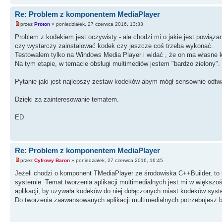
Re: Problem z komponentem MediaPlayer
przez
Proton
» poniedziałek, 27 czerwca 2016, 13:33
Problem z kodekiem jest oczywisty - ale chodzi mi o jakie jest powią
czy wystarczy zainstalować kodek czy jeszcze coś trzeba wykonać.
Testowałem tylko na Windows Media Player i widać , że on ma własne 
Na tym etapie, w temacie obsługi multimediów jestem "bardzo zielony".
Pytanie jaki jest najlepszy zestaw kodeków abym mógł sensownie odtwar
Dzięki za zainteresowanie tematem.
ED
Re: Problem z komponentem MediaPlayer
przez
Cyfrowy Baron
» poniedziałek, 27 czerwca 2016, 16:45
Jeżeli chodzi o komponent TMediaPlayer ze środowiska C++Builder, to
systemie. Temat tworzenia aplikacji multimedialnych jest mi w większo
aplikacji, by używała kodeków do niej dołączonych miast kodeków sys
Do tworzenia zaawansowanych aplikacji multimedialnych potrzebujesz ba