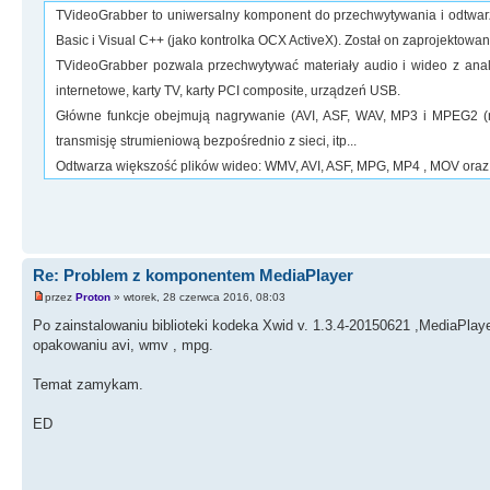
TVideoGrabber to uniwersalny komponent do przechwytywania i odtwarz
Basic i Visual C++ (jako kontrolka OCX ActiveX). Został on zaprojektowan
TVideoGrabber pozwala przechwytywać materiały audio i wideo z anal
internetowe, karty TV, karty PCI composite, urządzeń USB.
Główne funkcje obejmują nagrywanie (AVI, ASF, WAV, MP3 i MPEG2 (np
transmisję strumieniową bezpośrednio z sieci, itp...
Odtwarza większość plików wideo: WMV, AVI, ASF, MPG, MP4 , MOV oraz p
Re: Problem z komponentem MediaPlayer
przez
Proton
» wtorek, 28 czerwca 2016, 08:03
Po zainstalowaniu biblioteki kodeka Xwid v. 1.3.4-20150621 ,MediaPlayer
opakowaniu avi, wmv , mpg.
Temat zamykam.
ED