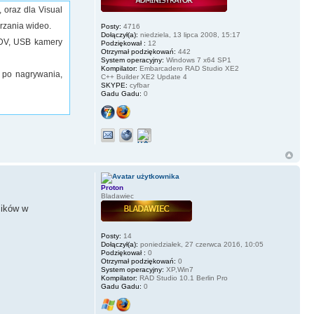
 oraz dla Visual
arzania wideo.
Posty:
4716
Dołączył(a):
niedziela, 13 lipca 2008, 15:17
 DV, USB kamery
Podziękował :
12
Otrzymał podziękowań:
442
System operacyjny:
Windows 7 x64 SP1
Kompilator:
Embarcadero RAD Studio XE2
 po nagrywania,
C++ Builder XE2 Update 4
SKYPE:
cyfbar
Gadu Gadu:
0
Proton
Bladawiec
mików w
Posty:
14
Dołączył(a):
poniedziałek, 27 czerwca 2016, 10:05
Podziękował :
0
Otrzymał podziękowań:
0
System operacyjny:
XP,Win7
Kompilator:
RAD Studio 10.1 Berlin Pro
Gadu Gadu:
0