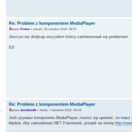
Re: Problem z komponentem MediaPlayer
przez
Proton
» wtorek, 28 czerwca 2016, 08:07
Jeszcze raz dziękuję wszystkim którzy zainteresowali się problemem.
ED
Re: Problem z komponentem MediaPlayer
przez
davidlun46
» środa, 7 września 2022, 09:49
Jeśli używasz komponentu MediaPlayer, musisz się upewnić, że masz z
błędzie. Aby zainstalować.NET Framework, przejdź na stronę
http://ww