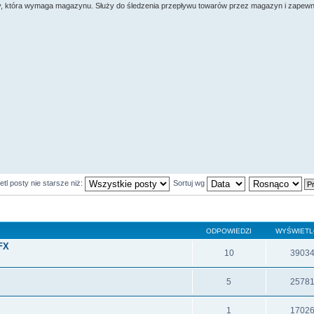
my, która wymaga magazynu. Służy do śledzenia przepływu towarów przez magazyn i zapewn
tl posty nie starsze niż:
Sortuj wg
ODPOWIEDZI
WYŚWIET
FX
10
3903
5
2578
1
1702