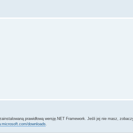
ainstalowaną prawidłową wersję.NET Framework. Jeśli jej nie masz, zobacz
w.microsoft.com/downloads
.