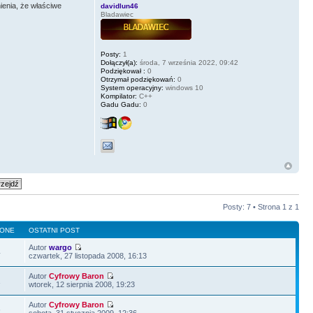
ienia, że właściwe
davidlun46
Bladawiec
Posty:
1
Dołączył(a):
środa, 7 września 2022, 09:42
Podziękował :
0
Otrzymał podziękowań:
0
System operacyjny:
windows 10
Kompilator:
C++
Gadu Gadu:
0
Posty: 7 • Strona
1
z
1
LONE
OSTATNI POST
Autor
wargo
4
czwartek, 27 listopada 2008, 16:13
Autor
Cyfrowy Baron
1
wtorek, 12 sierpnia 2008, 19:23
Autor
Cyfrowy Baron
6