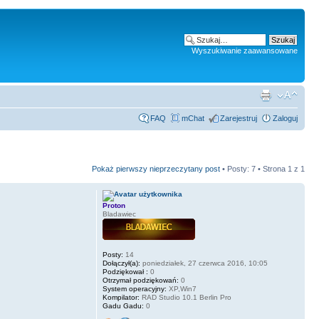
Wyszukiwanie zaawansowane
FAQ
mChat
Zarejestruj
Zaloguj
Pokaż pierwszy nieprzeczytany post
• Posty: 7 • Strona
1
z
1
Proton
Bladawiec
Posty:
14
Dołączył(a):
poniedziałek, 27 czerwca 2016, 10:05
Podziękował :
0
Otrzymał podziękowań:
0
System operacyjny:
XP,Win7
Kompilator:
RAD Studio 10.1 Berlin Pro
Gadu Gadu:
0