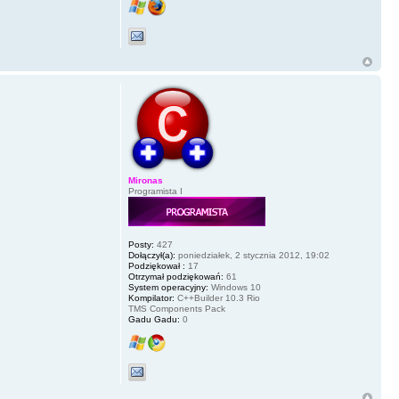
Mironas
Programista I
Posty:
427
Dołączył(a):
poniedziałek, 2 stycznia 2012, 19:02
Podziękował :
17
Otrzymał podziękowań:
61
System operacyjny:
Windows 10
Kompilator:
C++Builder 10.3 Rio
TMS Components Pack
Gadu Gadu:
0