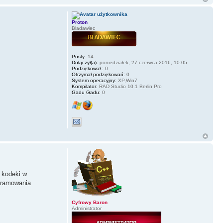
Proton
Bladawiec
Posty:
14
Dołączył(a):
poniedziałek, 27 czerwca 2016, 10:05
Podziękował :
0
Otrzymał podziękowań:
0
System operacyjny:
XP,Win7
Kompilator:
RAD Studio 10.1 Berlin Pro
Gadu Gadu:
0
 kodeki w
ogramowania
Cyfrowy Baron
Administrator