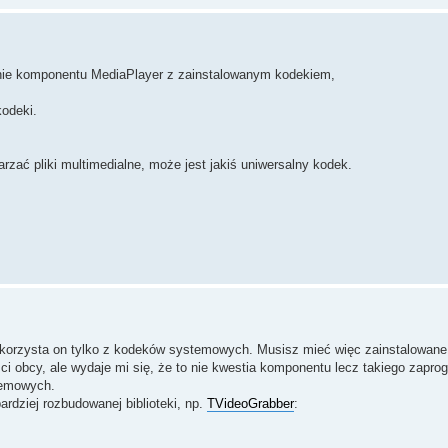
zanie komponentu MediaPlayer z zainstalowanym kodekiem,
kodeki.
zać pliki multimedialne, może jest jakiś uniwersalny kodek.
 korzysta on tylko z kodeków systemowych. Musisz mieć więc zainstalowane
ści obcy, ale wydaje mi się, że to nie kwestia komponentu lecz takiego zapr
temowych.
rdziej rozbudowanej biblioteki, np.
TVideoGrabber
: