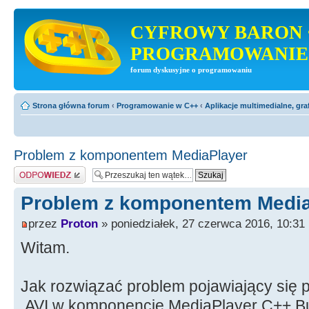
CYFROWY BARON 
PROGRAMOWANIE
forum dyskusyjne o programowaniu
Strona główna forum
‹
Programowanie w C++
‹
Aplikacje multimedialne, gra
Problem z komponentem MediaPlayer
Odpowiedz
Problem z komponentem Media
przez
Proton
» poniedziałek, 27 czerwca 2016, 10:31
Witam.
Jak rozwiązać problem pojawiający się 
.AVI w komponencie MediaPlayer C++ Bui