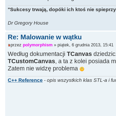
if
(
pr
{
continue
;
}
"Sukcesy trwają, dopóki ich ktoś nie spieprzy
if
(
ma
{
continue
;
}
Dr Gregory House
Re: Malowanie w wątku
Canvas can
holder.
lockCanvas
(
null
)
;
przez
polymorphism
» piątek, 6 grudnia 2013, 15:41
Według dokumentacji
TCanvas
dziedzic
if
(
ca
TCustomCanvas
, a ta z kolei posiada
continue
;
}
Zatem nie widzę problema
// MALOWANIE
holder.
unlockCanvasA
C++ Reference
-
opis wszystkich klas STL-a i fu
}
}