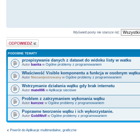
Wyświetl posty nie starsze niż:
Odpowiedz
PODOBNE TEMATY
przepisywanie danych z dataset do widoku listy w watku
Autor
banita
w
Ogólne problemy z programowaniem
Właściwość Visible komponentu a funkcja w osobnym wątku
Autor
Niezarejestrowany
w
Ogólne problemy z programowaniem
Wstrzymanie działania wątku gdy brak internetu
Autor
mate006
w
Aplikacje sieciowe
Problem z zatrzymaniem wykonania wątku
Autor
kurczez
w
Ogólne problemy z programowaniem
Poprawne tworzenie wątku i ich wykorzystanie.
Autor
GoldWolf
w
Ogólne problemy z programowaniem
Powrót do Aplikacje multimedialne, graficzne