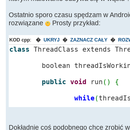
Ostatnio sporo czasu spędzam w Androidz
rozwiązane
Prosty przykład:
KOD cpp
:
�
UKRYJ
�
ZAZNACZ CAŁY
�
ROZ
class
ThreadClass extends Th
boolean threadIsWorki
public
void
run
(
)
{
while
(
threadI
if
(
th
false
)
{
break
;
}
Dokładnie coś podobnego chce zrobić w