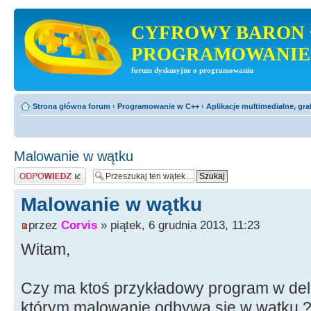
CYFROWY BARON 
PROGRAMOWANIE
forum dyskusyjne o programowaniu
Strona główna forum
‹
Programowanie w C++
‹
Aplikacje multimedialne, gra
Malowanie w wątku
Odpowiedz
Malowanie w wątku
przez
Corvis
» piątek, 6 grudnia 2013, 11:23
Witam,
Czy ma ktoś przykładowy program w delp
którym malowanie odbywa się w wątku 