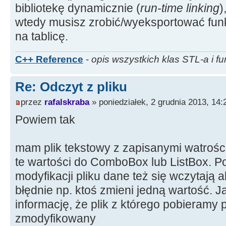
bibliotekę dynamicznie (
run-time linking
)
wtedy musisz zrobić/wyeksportować funk
na tablicę.
C++ Reference
-
opis wszystkich klas STL-a i fu
Re: Odczyt z pliku
przez
rafalskraba
» poniedziałek, 2 grudnia 2013, 14:
Powiem tak
mam plik tekstowy z zapisanymi watrośc
te wartości do ComboBox lub ListBox. 
modyfikacji pliku dane też się wczytają
błędnie np. ktoś zmieni jedną wartość. 
informację, że plik z którego pobieramy
zmodyfikowany