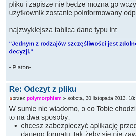
pliku i zapisze nie bedze mozna go wcz
uzytkownik zostanie poinformowany od
najzwyklejsza tablica dane typu int
"Jednym z rodzajów szczęśliwości jest zdo
decyzji."
- Platon-
Re: Odczyt z pliku
przez
polymorphism
» sobota, 30 listopada 2013, 18
W sumie nie wiadomo, o co Tobie chodz
to na dwa sposoby:
chcesz zabezpieczyć aplikację prze
danego formatu, tak żeby się nie za