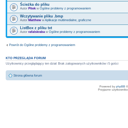
Ścieżka do pliku
Autor
Pitek
w
Ogólne problemy z programowaniem
Wczytywanie pliku .bmp
Autor
Matthew
w
Aplikacje multimedialne, graficzne
ListBox z pliku txt
Autor
rafalskraba
w
Ogólne problemy z programowaniem
Powrót do Ogólne problemy z programowaniem
KTO PRZEGLĄDA FORUM
Użytkownicy przeglądający ten dział: Brak zalogowanych użytkowników i 5 gości
Strona główna forum
Powered by
phpBB
©
Przyjazne użytkowniko