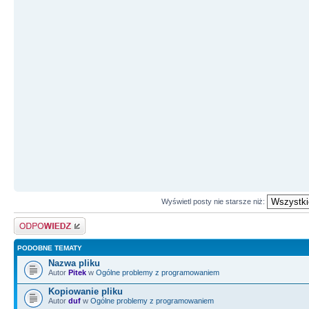
Wyświetl posty nie starsze niż:
Odpowiedz
PODOBNE TEMATY
Nazwa pliku
Autor
Pitek
w
Ogólne problemy z programowaniem
Kopiowanie pliku
Autor
duf
w
Ogólne problemy z programowaniem