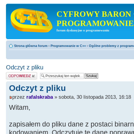
CYFROWY BARON 
PROGRAMOWANIE
forum dyskusyjne o programowaniu
Strona główna forum
‹
Programowanie w C++
‹
Ogólne problemy z progra
Odczyt z pliku
Odpowiedz
Odczyt z pliku
przez
rafalskraba
» sobota, 30 listopada 2013, 16:18
Witam,
zapisałem do pliku dane z postaci binar
kodowaniem. Odczytuję te dane popraw