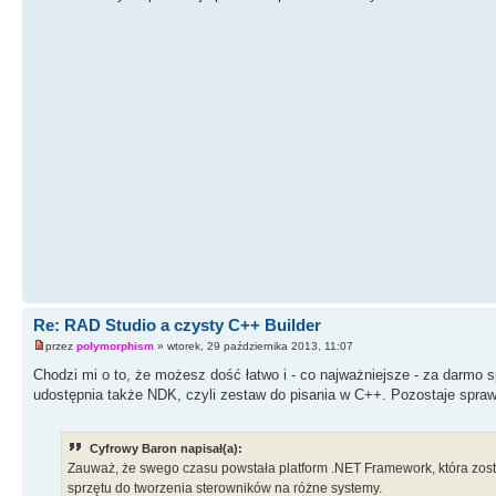
Re: RAD Studio a czysty C++ Builder
przez
polymorphism
» wtorek, 29 października 2013, 11:07
Chodzi mi o to, że możesz dość łatwo i - co najważniejsze - za darmo s
udostępnia także NDK, czyli zestaw do pisania w C++. Pozostaje spra
Cyfrowy Baron napisał(a):
Zauważ, że swego czasu powstała platform .NET Framework, która zost
sprzętu do tworzenia sterowników na różne systemy.