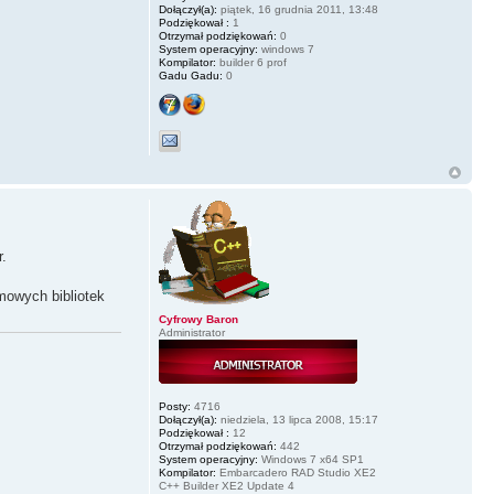
Dołączył(a):
piątek, 16 grudnia 2011, 13:48
Podziękował :
1
Otrzymał podziękowań:
0
System operacyjny:
windows 7
Kompilator:
builder 6 prof
Gadu Gadu:
0
r.
mowych bibliotek
Cyfrowy Baron
Administrator
Posty:
4716
Dołączył(a):
niedziela, 13 lipca 2008, 15:17
Podziękował :
12
Otrzymał podziękowań:
442
System operacyjny:
Windows 7 x64 SP1
Kompilator:
Embarcadero RAD Studio XE2
C++ Builder XE2 Update 4