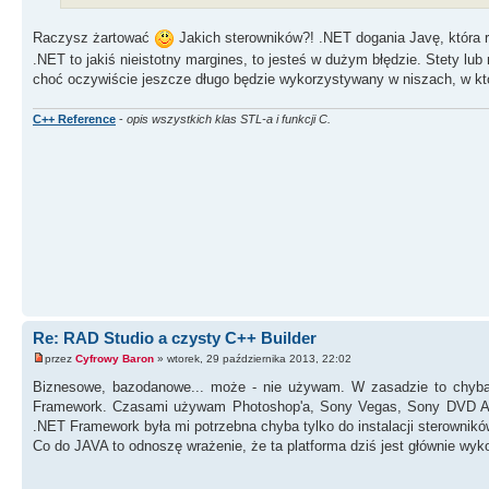
Raczysz żartować
Jakich sterowników?! .NET dogania Javę, która rzą
.NET to jakiś nieistotny margines, to jesteś w dużym błędzie. Stety lub
choć oczywiście jeszcze długo będzie wykorzystywany w niszach, w kt
C++ Reference
-
opis wszystkich klas STL-a i funkcji C.
Re: RAD Studio a czysty C++ Builder
przez
Cyfrowy Baron
» wtorek, 29 października 2013, 22:02
Biznesowe, bazodanowe... może - nie używam. W zasadzie to chyba n
Framework. Czasami używam Photoshop'a, Sony Vegas, Sony DVD Archi
.NET Framework była mi potrzebna chyba tylko do instalacji sterownikó
Co do JAVA to odnoszę wrażenie, że ta platforma dziś jest głównie wyk