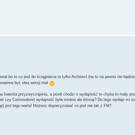
onal bo to co jest do ściągniecia to tylko Architect (na to na pewno nie będz
winna być idea wersji trial
 kwestia przyzwyczajenia, a jeżeli chodzi o wydajność to chyba to mały pr
ri czy Commodore) wydajność była istotna ale dzisiaj? Do tego wydaje mi s
ę) jest tego warta! Możesz doprecyzować co jest nie tak z FM?