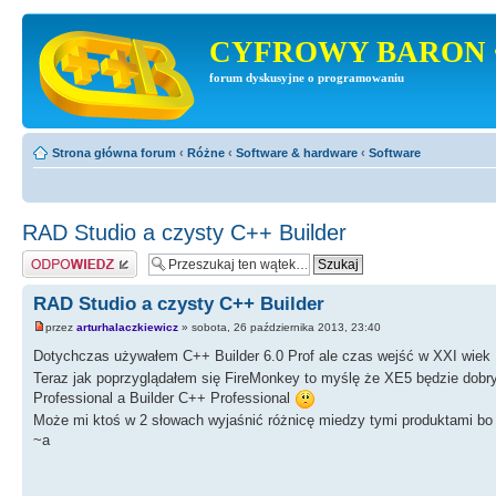
CYFROWY BARON 
forum dyskusyjne o programowaniu
Strona główna forum
‹
Różne
‹
Software & hardware
‹
Software
RAD Studio a czysty C++ Builder
Odpowiedz
RAD Studio a czysty C++ Builder
przez
arturhalaczkiewicz
» sobota, 26 października 2013, 23:40
Dotychczas używałem C++ Builder 6.0 Prof ale czas wejść w XXI wiek
Teraz jak poprzyglądałem się FireMonkey to myślę że XE5 będzie dobry
Professional a Builder C++ Professional
Może mi ktoś w 2 słowach wyjaśnić różnicę miedzy tymi produktami bo 
~a