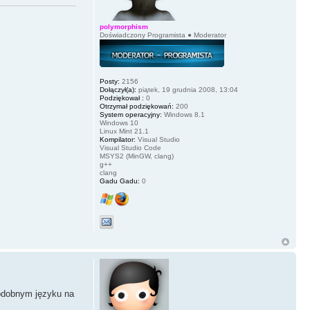
polymorphism
Doświadczony Programista ● Moderator
Posty:
2156
Dołączył(a):
piątek, 19 grudnia 2008, 13:04
Podziękował :
0
Otrzymał podziękowań:
200
System operacyjny:
Windows 8.1
Windows 10
Linux Mint 21.1
Kompilator:
Visual Studio
Visual Studio Code
MSYS2 (MinGW, clang)
g++
clang
Gadu Gadu:
0
podobnym języku na