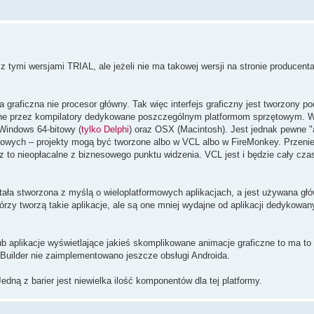
 z tymi wersjami TRIAL, ale jeżeli nie ma takowej wersji na stronie producenta
 graficzna nie procesor główny. Tak więc interfejs graficzny jest tworzony 
owane przez kompilatory dedykowane poszczególnym platformom sprzętowym. 
 Windows 64-bitowy (
tylko Delphi
) oraz OSX (Macintosh). Jest jednak pewne 
owych – projekty mogą być tworzone albo w VCL albo w FireMonkey. Przeni
 to nieopłacalne z biznesowego punktu widzenia. VCL jest i będzie cały cza
ła stworzona z myślą o wieloplatformowych aplikacjach, a jest używana głó
rzy tworzą takie aplikacje, ale są one mniej wydajne od aplikacji dedykowa
b aplikacje wyświetlające jakieś skomplikowane animacje graficzne to ma to 
+Builder nie zaimplementowano jeszcze obsługi Androida.
edną z barier jest niewielka ilość komponentów dla tej platformy.