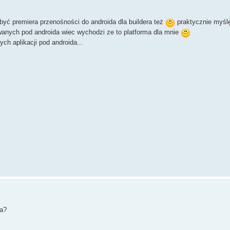
być premiera przenośności do androida dla buildera też
praktycznie myślę
wanych pod androida wiec wychodzi ze to platforma dla mnie
ch aplikacji pod androida...
da?