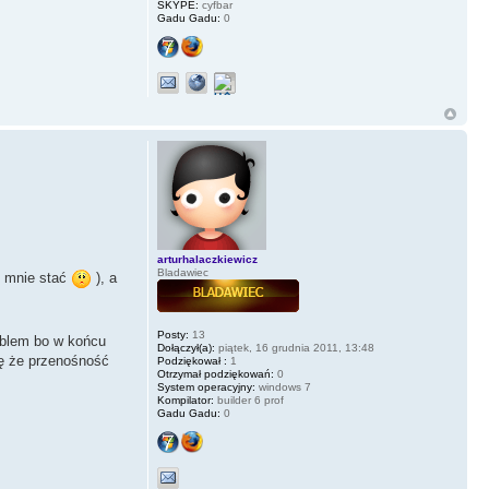
SKYPE:
cyfbar
Gadu Gadu:
0
arturhalaczkiewicz
Bladawiec
ie mnie stać
), a
Posty:
13
oblem bo w końcu
Dołączył(a):
piątek, 16 grudnia 2011, 13:48
ię że przenośność
Podziękował :
1
Otrzymał podziękowań:
0
System operacyjny:
windows 7
Kompilator:
builder 6 prof
Gadu Gadu:
0