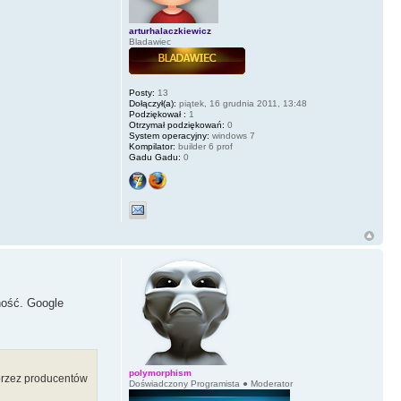
arturhalaczkiewicz
Bladawiec
Posty:
13
Dołączył(a):
piątek, 16 grudnia 2011, 13:48
Podziękował :
1
Otrzymał podziękowań:
0
System operacyjny:
windows 7
Kompilator:
builder 6 prof
Gadu Gadu:
0
ność. Google
polymorphism
 przez producentów
Doświadczony Programista ● Moderator