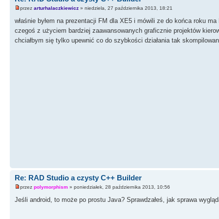
przez
arturhalaczkiewicz
» niedziela, 27 października 2013, 18:21
właśnie byłem na prezentacji FM dla XE5 i mówili ze do końca roku ma 
czegoś z użyciem bardziej zaawansowanych graficznie projektów kiero
chciałbym się tylko upewnić co do szybkości działania tak skompilowany
Re: RAD Studio a czysty C++ Builder
przez
polymorphism
» poniedziałek, 28 października 2013, 10:56
Jeśli android, to może po prostu Java? Sprawdzałeś, jak sprawa wyglą