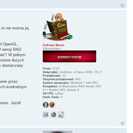
 to nie można jej
pod OpenGL,
Cyfrowy Baron
Administrator
W wersji RAD
"ale"! W jednym
esienie dużych
s dostarczany
Posty:
4716
Dołączył(a):
niedziela, 13 lipca 2008, 15:17
Podziękował :
12
Otrzymał podziękowań:
442
wnie przez
System operacyjny:
Windows 7 x64 SP1
nych konkretnym
Kompilator:
Embarcadero RAD Studio XE2
C++ Builder XE2 Update 4
SKYPE:
cyfbar
Gadu Gadu:
0
sens. Jeżeli