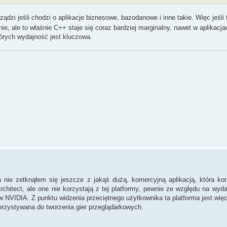
dzi jeśli chodzi o aplikacje biznesowe, bazodanowe i inne takie. Więc jeśli 
 nie, ale to właśnie C++ staje się coraz bardziej marginalny, nawet w aplikac
órych wydajność jest kluczowa.
ie zetknąłem się jeszcze z jakąś dużą, komercyjną aplikacją, która ko
tect, ale one nie korzystają z tej platformy, pewnie ze względu na wyd
w NVIDIA. Z punktu widzenia przeciętnego użytkownika ta platforma jest więc
orzystywana do tworzenia gier przeglądarkowych.