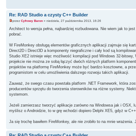
Re: RAD Studio a czysty C++ Builder
przez
Cyfrowy Baron
» niedziela, 27 października 2013, 16:26
Architect to wersja pełna, najbardziej rozbudowana. Nie wiem jak to jest
pobrać.
W FireMonkey obsługą elementów graficznych aplikacji zajmuje się karta
Direct2D i Direct3D a komponenty niegraficzne i cały kod są kompil
Studio XE2 istnieje więc możliwość kompilacji pod Windows 32-bitowy,
projekcie nie można ze sobą łączyć dwóch różnych platform komponent
projektów na platformę FireMonkey może być bardzo kosztowne, a przez
programistom w celu umożliwienia dalszego rozwoju takich aplikacji.
Zauważ, że swego czasu powstała platform .NET Framework, która zosta
producentów sprzętu do tworzenia sterowników na różne systemy. Niektó
systemom.
Jeżeli zamierzasz tworzyć aplikacje zarówno na Windowsa jak i OSX, lu
myślisz o Androidzie, to w grę wchodzi dopiero Delphi XE5, gdyż w C+
Ja się trochę bawiłem FireMonkey, ale nie zrobiło to na mnie wrażenia. J
Re: RAD Studio a czysty C++ Builder