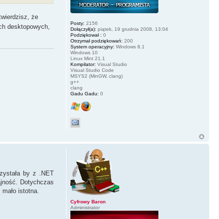
twierdzisz, że
Posty:
2156
jach desktopowych,
Dołączył(a):
piątek, 19 grudnia 2008, 13:04
Podziękował :
0
Otrzymał podziękowań:
200
System operacyjny:
Windows 8.1
Windows 10
Linux Mint 21.1
Kompilator:
Visual Studio
Visual Studio Code
MSYS2 (MinGW, clang)
g++
clang
Gadu Gadu:
0
rzystała by z .NET
ajność. Dotychczas
 mało istotna.
Cyfrowy Baron
Administrator