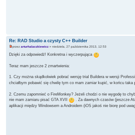
Re: RAD Studio a czysty C++ Builder
przez
arturhalaczkiewicz
» niedziela, 27 października 2013, 12:53
Dzięki za odpowiedź! Konkretna i wyczerpująca
Teraz mam jeszcze 2 zmartwienia:
1. Czy można skądkolwiek pobrać wersję trial Buildera w wersji Professi
chciałbym pobawić się chwilę tym co mam zamiar kupić, w końcu taka po
2. Czemu zapomnieć o FireMonkey? Jeżeli chodzi o nie wygodę to chyba
nie mam zamiaru pisać GTA XVII
. Za dawnych czasów (jeszcze Ata
aplikacji między Windowsem a Androidem (iOS jakoś nie biorę pod uwag