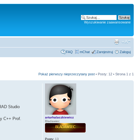
Wyszukiwanie zaawansowane
FAQ
mChat
Zarejestruj
Zaloguj
Pokaż pierwszy nieprzeczytany post
• Posty: 12 • Strona
1
z
1
 RAD Studio
arturhalaczkiewicz
zy C++ Prof.
Bladawiec
Posty:
13