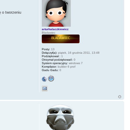
 o tworzeniu
arturhalaczkiewicz
Bladawiec
Posty:
13
Dołączył(a):
piątek, 16 grudnia 2011, 13:48
Podziękował :
1
Otrzymał podziękowań:
0
System operacyjny:
windows 7
Kompilator:
builder 6 prof
Gadu Gadu:
0