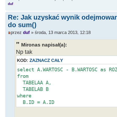
duf
Re: Jak uzyskać wynik odejmowan
do sum()
przez
duf
» środa, 13 marca 2013, 12:18
Mironas napisał(a):
Np tak
KOD:
ZAZNACZ CAŁY
select A.WARTOSC - B.WARTOSC as RO
from
TABELAA A,
TABELAB B
where
B.ID = A.ID