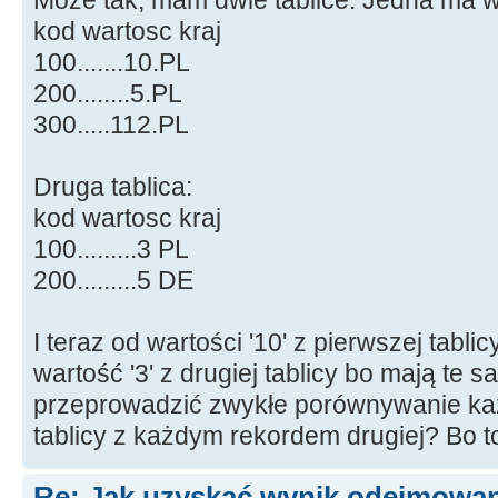
Może tak, mam dwie tablice. Jedna ma w
kod wartosc kraj
100.......10.PL
200........5.PL
300.....112.PL
Druga tablica:
kod wartosc kraj
100.........3 PL
200.........5 DE
I teraz od wartości '10' z pierwszej tabl
wartość '3' z drugiej tablicy bo mają te s
przeprowadzić zwykłe porównywanie każ
tablicy z każdym rekordem drugiej? Bo to
Re: Jak uzyskać wynik odejmowan