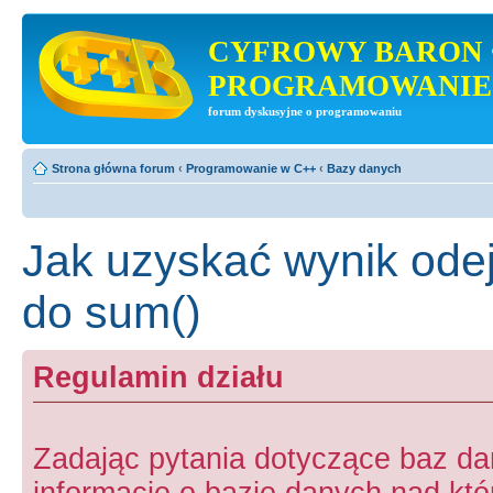
CYFROWY BARON 
PROGRAMOWANIE
forum dyskusyjne o programowaniu
Strona główna forum
‹
Programowanie w C++
‹
Bazy danych
Jak uzyskać wynik ode
do sum()
Regulamin działu
Zadając pytania dotyczące baz d
informacje o bazie danych nad któr