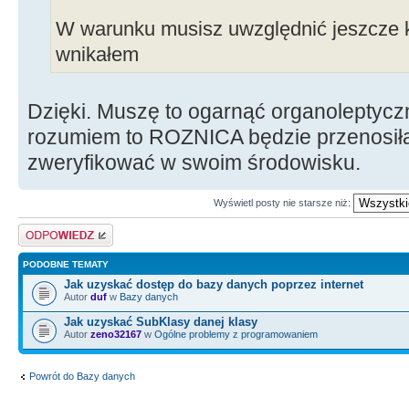
W warunku musisz uwzględnić jeszcze kr
wnikałem
Dzięki. Muszę to ogarnąć organoleptyczn
rozumiem to ROZNICA będzie przenosiła
zweryfikować w swoim środowisku.
Wyświetl posty nie starsze niż:
Odpowiedz
PODOBNE TEMATY
Jak uzyskać dostęp do bazy danych poprzez internet
Autor
duf
w
Bazy danych
Jak uzyskać SubKlasy danej klasy
Autor
zeno32167
w
Ogólne problemy z programowaniem
Powrót do Bazy danych