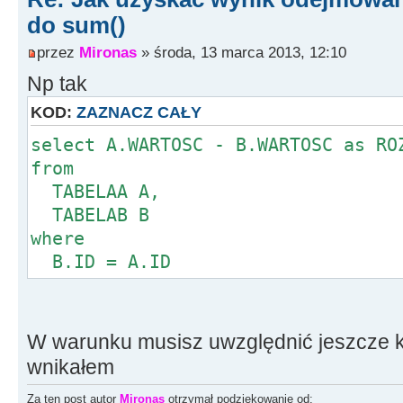
do sum()
przez
Mironas
» środa, 13 marca 2013, 12:10
Np tak
KOD:
ZAZNACZ CAŁY
select A.WARTOSC - B.WARTOSC as RO
from
TABELAA A,
TABELAB B
where
B.ID = A.ID
W warunku musisz uwzględnić jeszcze kra
wnikałem
Za ten post autor
Mironas
otrzymał podziękowanie od: