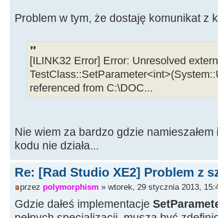
Problem w tym, że dostaję komunikat z k
[ILINK32 Error] Error: Unresolved extern
TestClass::SetParameter<int>(System::Un
referenced from C:\DOC...
Nie wiem za bardzo gdzie namieszałem i
kodu nie działa...
Re: [Rad Studio XE2] Problem z s
przez
polymorphism
» wtorek, 29 stycznia 2013, 15:
Gdzie dałeś implementacje
SetParamet
pełnych specjalizacji, muszą być zdefin