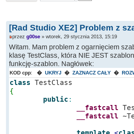
[Rad Studio XE2] Problem z sz
przez
g00se
» wtorek, 29 stycznia 2013, 15:19
Witam. Mam problem z ogarnięciem szab
klasę TestClass, która NIE JEST szablo
funkcję-szablon. Nagłówek:
KOD cpp
:
�
UKRYJ
�
ZAZNACZ CAŁY
�
ROZ
class
TestClass
{
public
:
__fastcall
Tes
__fastcall
~Te
template
<
cla