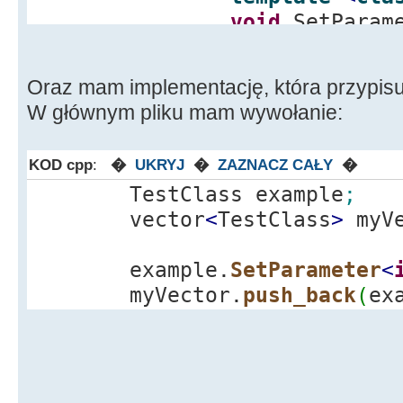
void
SetParam
_value
)
;
Oraz mam implementację, która przypisuj
String GetKey
W głównym pliku mam wywołanie:
String GetValu
private
:
KOD cpp
:
�
UKRYJ
�
ZAZNACZ CAŁY
�
String Key
;
TestClass example
;
String Value
;
vector
<
TestClass
>
myVe
}
;
example.
SetParameter
<
myVector.
push_back
(
ex