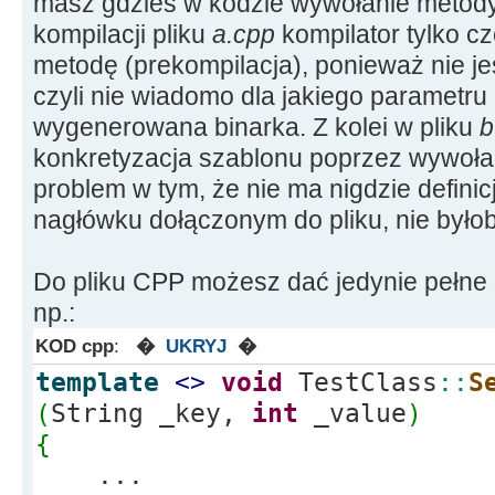
masz gdzieś w kodzie wywołanie metod
kompilacji pliku
a.cpp
kompilator tylko c
metodę (prekompilacja), ponieważ nie j
czyli nie wiadomo dla jakiego parametru
wygenerowana binarka. Z kolei w pliku
b
konkretyzacja szablonu poprzez wywoł
problem w tym, że nie ma nigdzie definicj
nagłówku dołączonym do pliku, nie byłoby
Do pliku CPP możesz dać jedynie pełne s
np.:
KOD cpp
:
�
UKRYJ
�
template
<>
void
TestClass
::
S
(
String _key,
int
_value
)
{
...