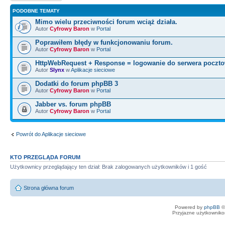
PODOBNE TEMATY
Mimo wielu przeciwności forum wciąż działa.
Autor
Cyfrowy Baron
w
Portal
Poprawiłem błędy w funkcjonowaniu forum.
Autor
Cyfrowy Baron
w
Portal
HttpWebRequest + Response = logowanie do serwera poczt
Autor
Slynx
w
Aplikacje sieciowe
Dodatki do forum phpBB 3
Autor
Cyfrowy Baron
w
Portal
Jabber vs. forum phpBB
Autor
Cyfrowy Baron
w
Portal
Powrót do Aplikacje sieciowe
KTO PRZEGLĄDA FORUM
Użytkownicy przeglądający ten dział: Brak zalogowanych użytkowników i 1 gość
Strona główna forum
Powered by
phpBB
©
Przyjazne użytkowniko