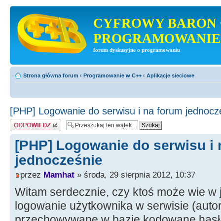
CYFROWY BARON 
PROGRAMOWANIE
forum dyskusyjne o programowaniu
Strona główna forum
‹
Programowanie w C++
‹
Aplikacje sieciowe
[PHP] Logowanie do serwisu i na forum jednocz
Odpowiedz
[PHP] Logowanie do serwisu i 
jednocześnie
przez
Mamhat
» środa, 29 sierpnia 2012, 10:37
Witam serdecznie, czy ktoś może wie w 
logowanie użytkownika w serwisie (autor
przechowywane w bazie kodowane hasł