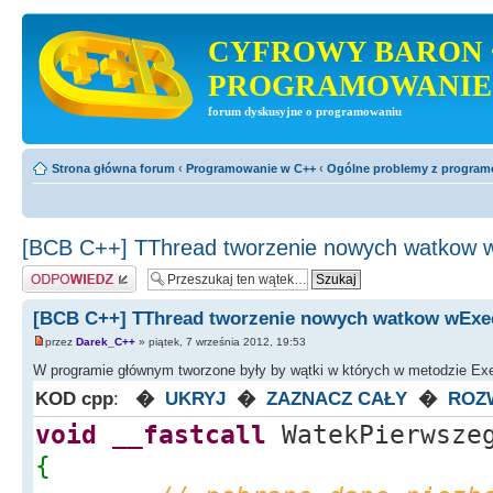
CYFROWY BARON 
PROGRAMOWANIE
forum dyskusyjne o programowaniu
Strona główna forum
‹
Programowanie w C++
‹
Ogólne problemy z progra
[BCB C++] TThread tworzenie nowych watkow 
Odpowiedz
[BCB C++] TThread tworzenie nowych watkow wExe
przez
Darek_C++
» piątek, 7 września 2012, 19:53
W programie głównym tworzone były by wątki w których w metodzie Exe
KOD cpp
:
�
UKRYJ
�
ZAZNACZ CAŁY
�
ROZ
void
__fastcall
WatekPierwszeg
{