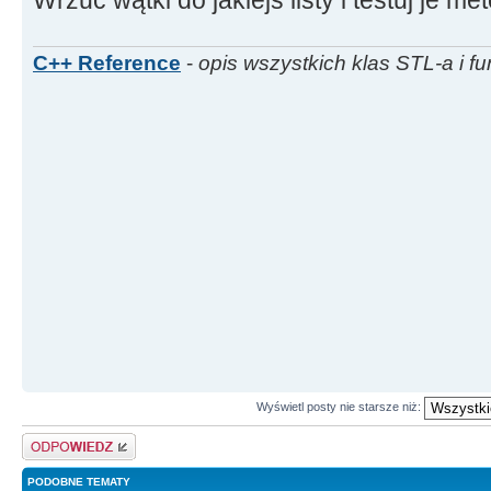
Wrzuć wątki do jakiejś listy i testuj je m
void
__fastcall
WatekPierwszegoPoziomu
::
MyOnT
*
Sender
)
C++ Reference
-
opis wszystkich klas STL-a i fu
{
this
-
>
ileWatkow
--
;
}
Wyświetl posty nie starsze niż:
Odpowiedz
PODOBNE TEMATY