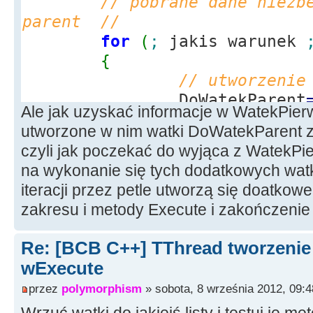
// pobrane dane niezb
parent //
for
(
;
jakis warunek
{
// utworzenie
DoWatekParent
Ale jak uzyskać informacje w WatekPie
WatekParent
(
true
)
;
utworzone w nim watki DoWatekParent z
DoWatekParent
czyli jak poczekać do wyjąca z WatekP
MyOnTerminate
;
na wykonanie się tych dodatkowych wat
DoWatekParent
iteracji przez petle utworzą się doatkowe
this
-
>
ileWatk
zakresu i metody Execute i zakończeni
}
Re: [BCB C++] TThread tworzeni
// kiedy nastapi wyja
wExecute
}
przez
polymorphism
» sobota, 8 września 2012, 09:4