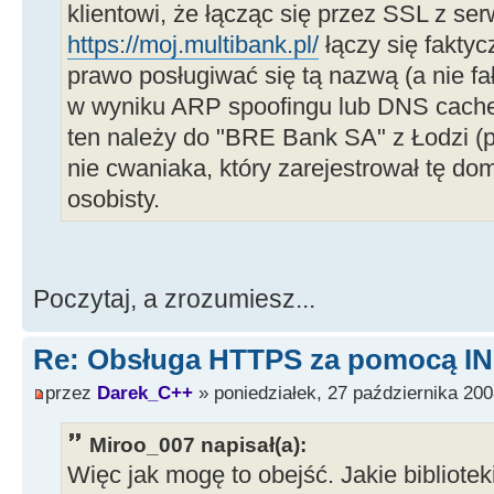
klientowi, że łącząc się przez SSL z se
https://moj.multibank.pl/
łączy się faktyc
prawo posługiwać się tą nazwą (a nie 
w wyniku ARP spoofingu lub DNS cache 
ten należy do "BRE Bank SA" z Łodzi (po
nie cwaniaka, który zarejestrował tę d
osobisty.
Poczytaj, a zrozumiesz...
Re: Obsługa HTTPS za pomocą I
przez
Darek_C++
» poniedziałek, 27 października 200
Miroo_007 napisał(a):
Więc jak mogę to obejść. Jakie bibliotek