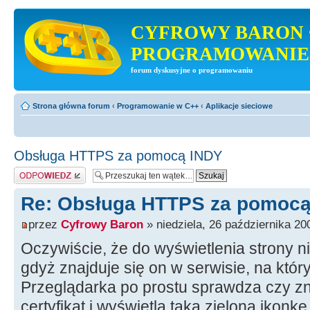
CYFROWY BARON 
PROGRAMOWANIE
forum dyskusyjne o programowaniu
Strona główna forum
‹
Programowanie w C++
‹
Aplikacje sieciowe
Obsługa HTTPS za pomocą INDY
Odpowiedz
Re: Obsługa HTTPS za pomocą
przez
Cyfrowy Baron
» niedziela, 26 października 20
Oczywiście, że do wyświetlenia strony ni
gdyż znajduje się on w serwisie, na który
Przeglądarka po prostu sprawdza czy zna
certyfikat i wyświetla taką zieloną ikonkę