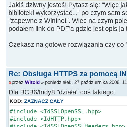
Jakiś dziwny jesteś
! Pytasz się: "Więc j
biblioteki wykorzystać..." po czym sam 
"zapewne z WinInet". Wiec na czym pol
podałem link do PDF'a gdzie jest opis ja 
Czekasz na gotowe rozwiązania czy co 
Re: Obsługa HTTPS za pomocą I
przez
Witold
» poniedziałek, 27 października 2008, 11
Dla BCB6/Indy8 "działa" coś takiego:
KOD:
ZAZNACZ CAŁY
#include <IdSSLOpenSSL.hpp>
#include <IdHTTP.hpp>
#include <IdSSLOpenSSLHeaders.hpp>