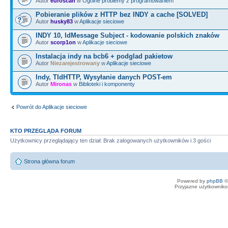
Autor
euroscan
w
Ogólne problemy z programowaniem
Pobieranie plików z HTTP bez INDY a cache [SOLVED]
Autor
husky83
w
Aplikacje sieciowe
INDY 10, IdMessage Subject - kodowanie polskich znaków
Autor
scorp1on
w
Aplikacje sieciowe
Instalacja indy na bcb6 + podglad pakietow
Autor
Niezarejestrowany
w
Aplikacje sieciowe
Indy, TIdHTTP, Wysyłanie danych POST-em
Autor
Mironas
w
Biblioteki i komponenty
Powrót do Aplikacje sieciowe
KTO PRZEGLĄDA FORUM
Użytkownicy przeglądający ten dział: Brak zalogowanych użytkowników i 3 gości
Strona główna forum
Powered by
phpBB
©
Przyjazne użytkowniko