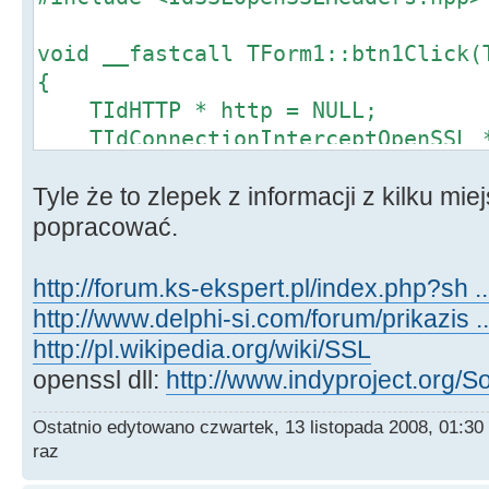
void __fastcall TForm1::btn1Click(
{
TIdHTTP * http = NULL;
TIdConnectionInterceptOpenSSL *
try
Tyle że to zlepek z informacji z kilku mi
{
http = new TIdHTTP(NULL);
popracować.
ciossl = new TIdConnectionInt
http://forum.ks-ekspert.pl/index.php?sh 
// http->HandleRedirects =
http://www.delphi-si.com/forum/prikazis 
AnsiString
http://pl.wikipedia.org/wiki/SSL
adres("https://addons.mozilla.org/
openssl dll:
http://www.indyproject.org/
ciossl->SSLOptions->Method =
Ostatnio edytowano czwartek, 13 listopada 2008, 01:30
//sslvSSLv2;
raz
ciossl->SSLOptions->Mode = s