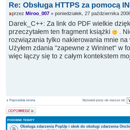
Re: Obsługa HTTPS za pomocą I
sslmUnassigned;
http->Intercept = ciossl;
przez
Miroo_007
» poniedziałek, 27 października 2008
Darek_C++: Za link do PDF wielkie dzięk
Memo1->Text = http->Get(adr
przeczytałem ten fragment książki
. N
}
rozwiązania tylko nakierowania mnie na 
__finally
Użyłem zdania "zapewne z WinInet" w fo
{
więc łączy się to z całym kontekstem mo
delete http;
delete ciossl;
}
}
Poprzednia strona
Wyświetl posty nie starsze niż:
Odpowiedz
PODOBNE TEMATY
Obsługa zdarzenia PopUp i skok do obsługi zdarzenia Oncli