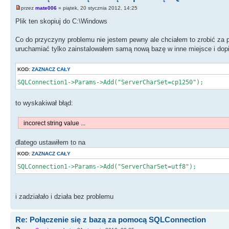
przez
mate006
» piątek, 20 stycznia 2012, 14:25
Plik ten skopiuj do C:\Windows
Co do przyczyny problemu nie jestem pewny ale chciałem to zrobić za 
uruchamiać tylko zainstalowałem samą nową bazę w inne miejsce i dopie
KOD:
ZAZNACZ CAŁY
SQLConnection1->Params->Add("ServerCharSet=cp1250");
to wyskakiwał błąd:
incorect string value ...
dlatego ustawiłem to na
KOD:
ZAZNACZ CAŁY
SQLConnection1->Params->Add("ServerCharSet=utf8");
i zadziałało i działa bez problemu
Re: Połączenie się z bazą za pomocą SQLConnection