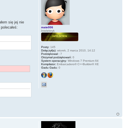
em się jej nie
 polecałeś:
mate006
Intelektryk
Posty:
145
Dołączył(a):
wtorek, 2 marca 2010, 14:12
Podziękował :
7
Otrzymał podziękowań:
0
System operacyjny:
Windows 7 Premium 64
Kompilator:
Embarcadero® C++Builder® XE
Gadu Gadu:
0