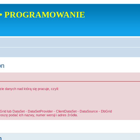
• PROGRAMOWANIE
on
 danych nad którą się pracuje, czyli:
d lub DataSet - DataSetProvider - ClientDataSet - DataSource - DbGrid
roszę podać ich nazwy, numer wersji i adres źródła.
n