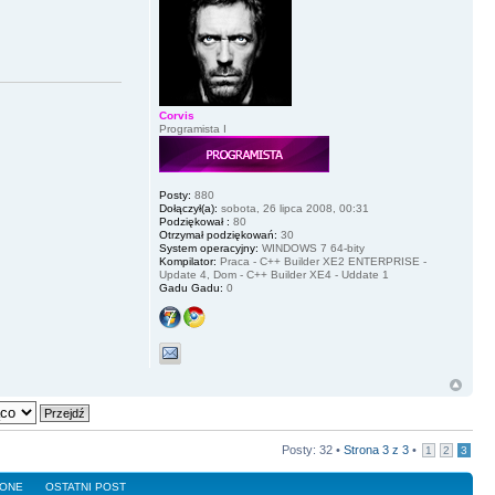
Corvis
Programista I
Posty:
880
Dołączył(a):
sobota, 26 lipca 2008, 00:31
Podziękował :
80
Otrzymał podziękowań:
30
System operacyjny:
WINDOWS 7 64-bity
Kompilator:
Praca - C++ Builder XE2 ENTERPRISE -
Update 4, Dom - C++ Builder XE4 - Uddate 1
Gadu Gadu:
0
Posty: 32 •
Strona
3
z
3
•
1
2
3
LONE
OSTATNI POST