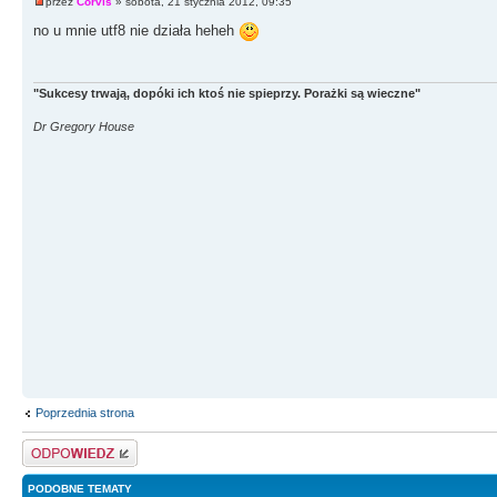
przez
Corvis
» sobota, 21 stycznia 2012, 09:35
no u mnie utf8 nie działa heheh
"Sukcesy trwają, dopóki ich ktoś nie spieprzy. Porażki są wieczne"
Dr Gregory House
Poprzednia strona
Odpowiedz
PODOBNE TEMATY