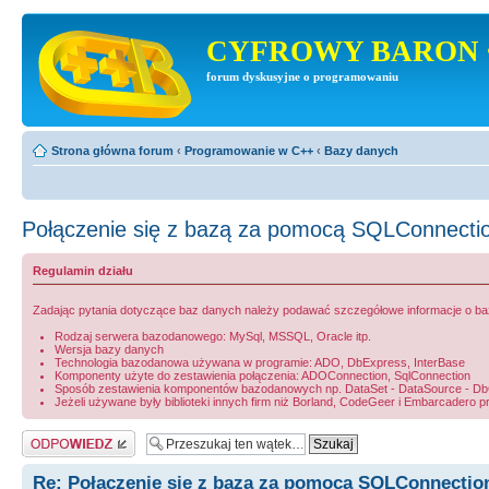
CYFROWY BARON 
forum dyskusyjne o programowaniu
Strona główna forum
‹
Programowanie w C++
‹
Bazy danych
Połączenie się z bazą za pomocą SQLConnecti
Regulamin działu
Zadając pytania dotyczące baz danych należy podawać szczegółowe informacje o bazie
Rodzaj serwera bazodanowego: MySql, MSSQL, Oracle itp.
Wersja bazy danych
Technologia bazodanowa używana w programie: ADO, DbExpress, InterBase
Komponenty użyte do zestawienia połączenia: ADOConnection, SqlConnection
Sposób zestawienia komponentów bazodanowych np. DataSet - DataSource - DbGri
Jeżeli używane były biblioteki innych firm niż Borland, CodeGeer i Embarcadero p
Odpowiedz
Re: Połączenie się z bazą za pomocą SQLConnectio