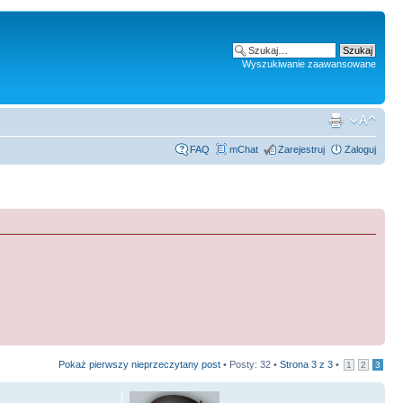
Wyszukiwanie zaawansowane
FAQ
mChat
Zarejestruj
Zaloguj
Pokaż pierwszy nieprzeczytany post
• Posty: 32 •
Strona
3
z
3
•
1
2
3