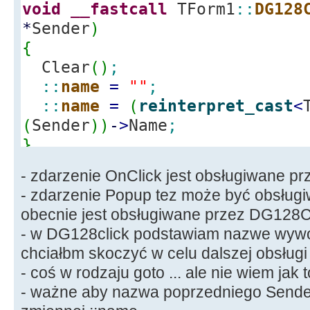
void
__fastcall
TForm1
::
DG128
*
Sender
)
{
Clear
(
)
;
::
name
=
""
;
::
name
=
(
reinterpret_cast
<
(
Sender
)
)
-
>
Name
;
}
......
- zdarzenie OnClick jest obsługiwane pr
void
__fastcall
TForm1
::
btnRe
- zdarzenie Popup tez może być obsługi
*
Sender
)
obecnie jest obsługiwane przez DG128Cl
{
- w DG128click podstawiam nazwe wywo
Clear
(
)
;
chciałbm skoczyć w celu dalszej obsługi
if
(
!
Readfile
(
)
)
- coś w rodzaju goto ... ale nie wiem jak t
return
;
- ważne aby nazwa poprzedniego Sende
}