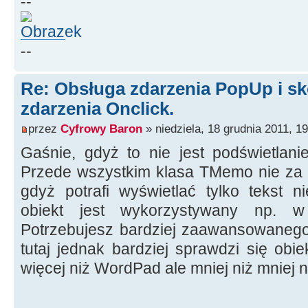
--
memo
-
>
Perform
(
EM_SETSEL,
00 81
--
memo
-
>
SelLength
=
22
;
memo
-
>
SetFocus
(
)
;
Re: Obsługa zdarzenia PopUp i sk
}
zdarzenia Onclick.
przez
Cyfrowy Baron
» niedziela, 18 grudnia 2011, 1
Gaśnie, gdyż to nie jest podświetlani
Przede wszystkim klasa TMemo nie za b
gdyż potrafi wyświetlać tylko tekst n
obiekt jest wykorzystywany np. w
Potrzebujesz bardziej zaawansowanego 
tutaj jednak bardziej sprawdzi się obi
więcej niż WordPad ale mniej niż mniej 