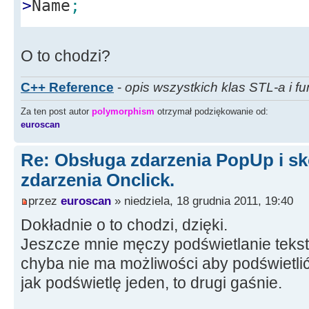
>
Name
;
btnReadClick
(
Sender
)
;
//<--
O to chodzi?
}
C++ Reference
-
opis wszystkich klas STL-a i fu
Za ten post autor
polymorphism
otrzymał podziękowanie od:
euroscan
Re: Obsługa zdarzenia PopUp i sk
zdarzenia Onclick.
przez
euroscan
» niedziela, 18 grudnia 2011, 19:40
Dokładnie o to chodzi, dzięki.
Jeszcze mnie męczy podświetlanie teks
chyba nie ma możliwości aby podświetli
jak podświetlę jeden, to drugi gaśnie.