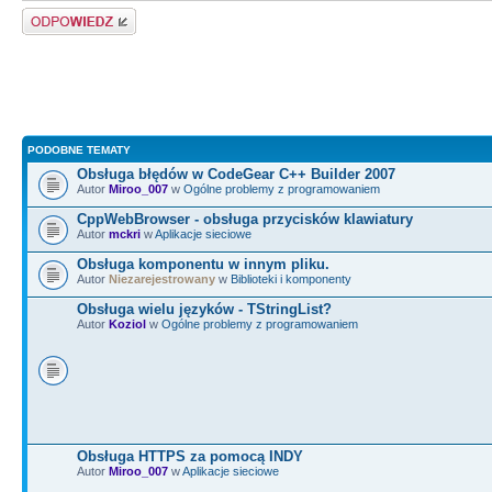
Odpowiedz
PODOBNE TEMATY
Obsługa błędów w CodeGear C++ Builder 2007
Autor
Miroo_007
w
Ogólne problemy z programowaniem
CppWebBrowser - obsługa przycisków klawiatury
Autor
mckri
w
Aplikacje sieciowe
Obsługa komponentu w innym pliku.
Autor
Niezarejestrowany
w
Biblioteki i komponenty
Obsługa wielu języków - TStringList?
Autor
Koziol
w
Ogólne problemy z programowaniem
Obsługa HTTPS za pomocą INDY
Autor
Miroo_007
w
Aplikacje sieciowe