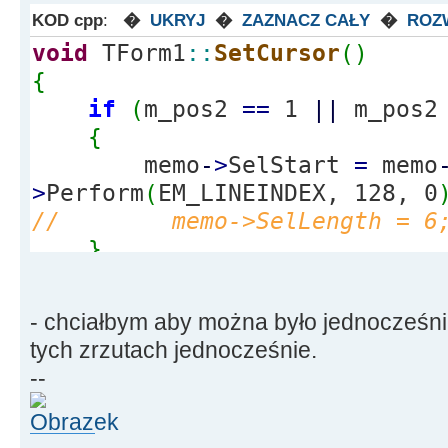
KOD cpp
:
�
UKRYJ
�
ZAZNACZ CAŁY
�
ROZ
void
TForm1
::
SetCursor
(
)
{
if
(
m_pos2
==
1
||
m_pos
{
memo
-
>
SelStart
=
memo
>
Perform
(
EM_LINEINDEX, 128, 0
// memo->SelLength = 6
}
else
{
- chciałbym aby można było jednocześnie
memo
-
>
SelStart
=
memo
tych zrzutach jednocześnie.
>
Perform
(
EM_LINEINDEX, 0, 0
)
;
--
// memo->SelLength = 6
// memo->SetFocus();
}