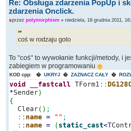
Re: Obsługa zdarzenia PopUp i sk
zdarzenia Onclick.
przez
polymorphism
» niedziela, 18 grudnia 2011, 16
coś w rodzaju goto
To "coś" to wywołanie funkcji/metody, i
zabiegiem w programowaniu
KOD cpp
:
�
UKRYJ
�
ZAZNACZ CAŁY
�
ROZ
void
__fastcall
TForm1
::
DG128
*
Sender
)
{
Clear
(
)
;
::
name
=
""
;
::
name
=
(
static_cast
<
TCont