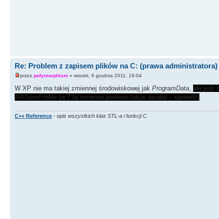
Re: Problem z zapisem plików na C: (prawa administratora)
przez
polymorphism
» wtorek, 6 grudnia 2011, 19:04
W XP nie ma takiej zmiennej środowiskowej jak
ProgramData
,
ale jeśl
AllUsersProfile
(w 7 ta zmienna powinna także działać - sprawdź)
.
C++ Reference
-
opis wszystkich klas STL-a i funkcji C.