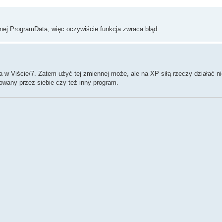
nej ProgramData, więc oczywiście funkcja zwraca błąd.
w Viście/7. Zatem użyć tej zmiennej może, ale na XP siłą rzeczy działać ni
owany przez siebie czy też inny program.
tication.
s XP is given as Windows_NT.