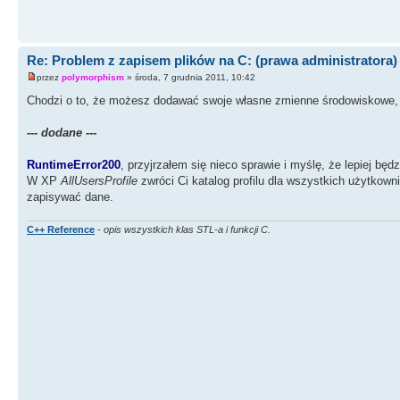
Sets the system directory.
TEMP
Path of the temporary files folder.
Re: Problem z zapisem plików na C: (prawa administratora)
przez
polymorphism
» środa, 7 grudnia 2011, 10:42
TMP
Chodzi o to, że możesz dodawać swoje własne zmienne środowiskowe, kt
Directory to store temporary files to.
--- dodane ---
USERDOMAIN
Specifies the domain of the current machine.
RuntimeError200
, przyjrzałem się nieco sprawie i myślę, że lepiej będz
W XP
AllUsersProfile
zwróci Ci katalog profilu dla wszystkich użytkown
USERNAME
zapisywać dane.
Name of the current user.
C++ Reference
-
opis wszystkich klas STL-a i funkcji C.
USERPROFILE
Path of the folder holding the current user's infor
WINDIR
Path of the Windows folder.