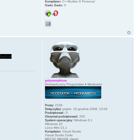
Kompilator:
C++Builder 6 Personal
Gadu Gadu:
0
 będzie
polymorphism
Doświadczony Programista ● Moderator
Posty:
2156
Dołączył(a):
piątek, 19 grudnia 2008, 13:04
Podziękował :
0
Otrzymał podziękowań:
200
System operacyjny:
Windows 8.1
Windows 10
Linux Mint 21.1
Kompilator:
Visual Studio
Visual Studio Code
MSYS2 (MinGW, clang)