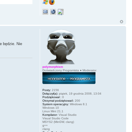
e będzie. Nie
polymorphism
Doświadczony Programista ● Moderator
Posty:
2156
Dołączył(a):
piątek, 19 grudnia 2008, 13:04
Podziękował :
0
Otrzymał podziękowań:
200
System operacyjny:
Windows 8.1
Windows 10
Linux Mint 21.1
Kompilator:
Visual Studio
Visual Studio Code
MSYS2 (MinGW, clang)
g++
clang