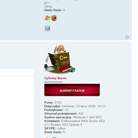
g++
clang
Gadu Gadu:
0
Cyfrowy Baron
Administrator
Posty:
4716
Dołączył(a):
niedziela, 13 lipca 2008, 15:17
Podziękował :
12
Otrzymał podziękowań:
442
System operacyjny:
Windows 7 x64 SP1
Kompilator:
Embarcadero RAD Studio XE2
C++ Builder XE2 Update 4
SKYPE:
cyfbar
Gadu Gadu:
0