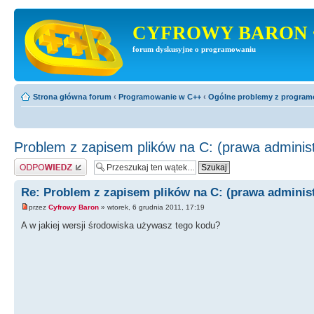
CYFROWY BARON 
forum dyskusyjne o programowaniu
Strona główna forum
‹
Programowanie w C++
‹
Ogólne problemy z progra
Problem z zapisem plików na C: (prawa administ
Odpowiedz
Re: Problem z zapisem plików na C: (prawa administ
przez
Cyfrowy Baron
» wtorek, 6 grudnia 2011, 17:19
A w jakiej wersji środowiska używasz tego kodu?