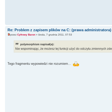
PATHEXT
Extension types of executable files.
PROCESSOR_ARCHITECTURE
Type of CPU architecture. For example, X86 for Inte
PROCESSOR_IDENTIFIER
Re: Problem z zapisem plików na C: (prawa administratora)
ID number of current machine.
przez
Cyfrowy Baron
» środa, 7 grudnia 2011, 07:53
PROCESSOR_LEVEL
polymorphism napisał(a):
More detailed description of the CPU architecture.
Nie wspominając, że możesz tej funkcji użyć do odczytu zmiennych zdef
PROCESSOR_REVISION
Processor revision level.
Tego fragmentu wypowiedzi nie rozumiem...
PROGRAMFILES
Path of the program files folder.
SESSIONNAME
Name of the current OS session.
SYSTEMDRIVE
Drive the OS operates from.
SYSTEMROOT