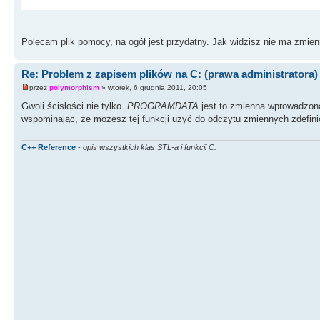
COMPUTERNAME
Name of Computer code is running on.
Polecam plik pomocy, na ogół jest przydatny. Jak widzisz nie ma zmien
COMSPEC
Path of the cmd.exe program.
Re: Problem z zapisem plików na C: (prawa administratora)
przez
polymorphism
» wtorek, 6 grudnia 2011, 20:05
HOMEDRIVE
Gwoli ścisłości nie tylko.
PROGRAMDATA
jest to zmienna wprowadzona 
Current home drive designation, such as 'C:'
wspominając, że możesz tej funkcji użyć do odczytu zmiennych zdefini
HOMEPATH
Path to current location for document storage.
C++ Reference
-
opis wszystkich klas STL-a i funkcji C.
LOGONSERVER
Specifies a domain controller for user logon authen
NUMBER_OF_PROCESSORS
Number of processors on current machine.
OS
Base name of the Operating System. Note that Window
PATH
The current program path.