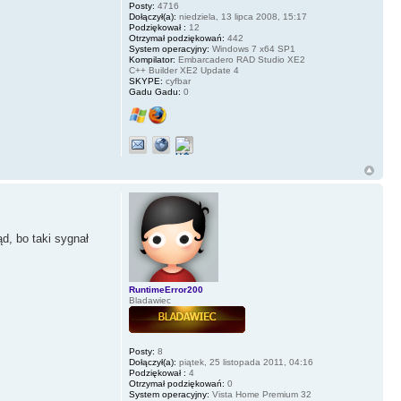
Posty:
4716
Dołączył(a):
niedziela, 13 lipca 2008, 15:17
Podziękował :
12
Otrzymał podziękowań:
442
System operacyjny:
Windows 7 x64 SP1
Kompilator:
Embarcadero RAD Studio XE2
C++ Builder XE2 Update 4
SKYPE:
cyfbar
Gadu Gadu:
0
ąd, bo taki sygnał
RuntimeError200
Bladawiec
Posty:
8
Dołączył(a):
piątek, 25 listopada 2011, 04:16
Podziękował :
4
Otrzymał podziękowań:
0
System operacyjny:
Vista Home Premium 32