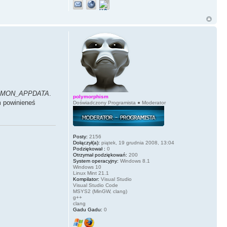
MMON_APPDATA
.
polymorphism
im powinieneś
Doświadczony Programista ● Moderator
Posty:
2156
Dołączył(a):
piątek, 19 grudnia 2008, 13:04
Podziękował :
0
Otrzymał podziękowań:
200
System operacyjny:
Windows 8.1
Windows 10
Linux Mint 21.1
Kompilator:
Visual Studio
Visual Studio Code
MSYS2 (MinGW, clang)
g++
clang
Gadu Gadu:
0