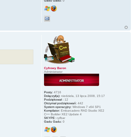
Gadu Gadu:
0
Cyfrowy Baron
Administrator
Posty:
4716
Dołączył(a):
niedziela, 13 lipca 2008, 15:17
Podziękował :
12
Otrzymał podziękowań:
442
System operacyjny:
Windows 7 x64 SP1
Kompilator:
Embarcadero RAD Studio XE2
C++ Builder XE2 Update 4
SKYPE:
cyfbar
Gadu Gadu:
0