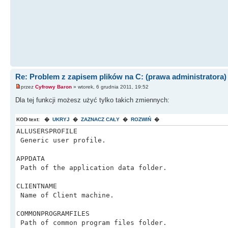
Re: Problem z zapisem plików na C: (prawa administratora)
przez
Cyfrowy Baron
» wtorek, 6 grudnia 2011, 19:52
Dla tej funkcji możesz użyć tylko takich zmiennych:
KOD text
:
�
UKRYJ
�
ZAZNACZ CAŁY
�
ROZWIŃ
�
ALLUSERSPROFILE
Generic user profile.
APPDATA
Path of the application data folder.
CLIENTNAME
Name of Client machine.
COMMONPROGRAMFILES
Path of common program files folder.