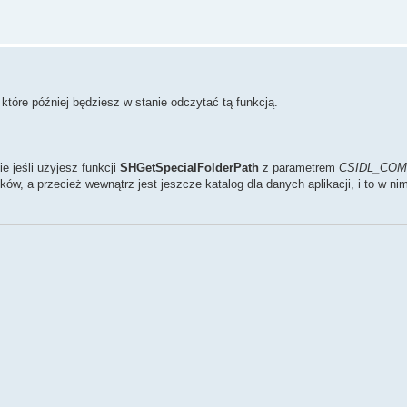
óre później będziesz w stanie odczytać tą funkcją.
ie jeśli użyjesz funkcji
SHGetSpecialFolderPath
z parametrem
CSIDL_CO
ików, a przecież wewnątrz jest jeszcze katalog dla danych aplikacji, i to w n
mation.