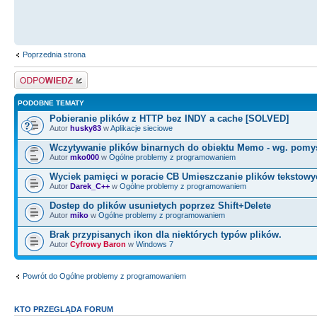
Poprzednia strona
Odpowiedz
PODOBNE TEMATY
Pobieranie plików z HTTP bez INDY a cache [SOLVED]
Autor
husky83
w
Aplikacje sieciowe
Wczytywanie plików binarnych do obiektu Memo - wg. pomy
Autor
mko000
w
Ogólne problemy z programowaniem
Wyciek pamięci w poracie CB Umieszczanie plików tekstowy
Autor
Darek_C++
w
Ogólne problemy z programowaniem
Dostep do plików usunietych poprzez Shift+Delete
Autor
miko
w
Ogólne problemy z programowaniem
Brak przypisanych ikon dla niektórych typów plików.
Autor
Cyfrowy Baron
w
Windows 7
Powrót do Ogólne problemy z programowaniem
KTO PRZEGLĄDA FORUM