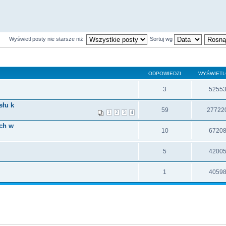
Wyświetl posty nie starsze niż:
Sortuj wg
ODPOWIEDZI
WYŚWIET
3
5255
słu k
59
27722
1
2
3
4
ch w
10
6720
5
4200
1
4059