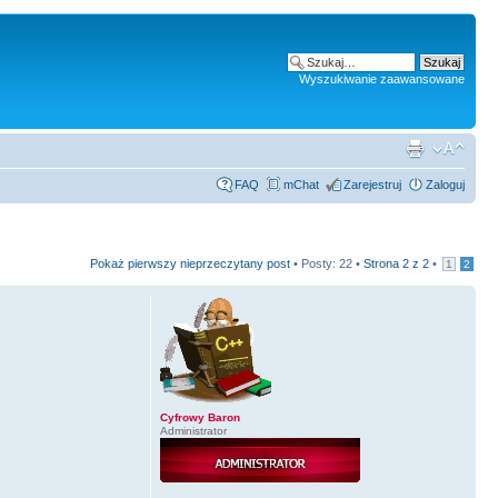
Wyszukiwanie zaawansowane
FAQ
mChat
Zarejestruj
Zaloguj
Pokaż pierwszy nieprzeczytany post
• Posty: 22 •
Strona
2
z
2
•
1
2
Cyfrowy Baron
Administrator