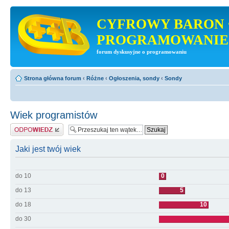
CYFROWY BARON 
PROGRAMOWANIE
forum dyskusyjne o programowaniu
Strona główna forum
‹
Różne
‹
Ogłoszenia, sondy
‹
Sondy
Wiek programistów
Odpowiedz
Jaki jest twój wiek
do 10
0
do 13
5
do 18
10
do 30