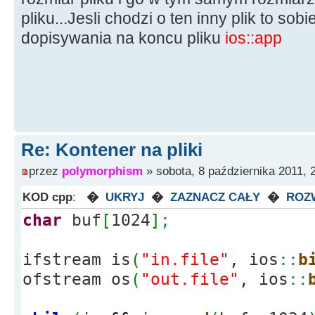
pliku...Jesli chodzi o ten inny plik to so
dopisywania na koncu pliku
ios::app
Re: Kontener na pliki
przez
polymorphism
» sobota, 8 października 2011, 
KOD cpp
:
�
UKRYJ
�
ZAZNACZ CAŁY
�
ROZ
char
buf
[
1024
]
;
ifstream is
(
"in.file"
, ios
::
b
ofstream os
(
"out.file"
, ios
::