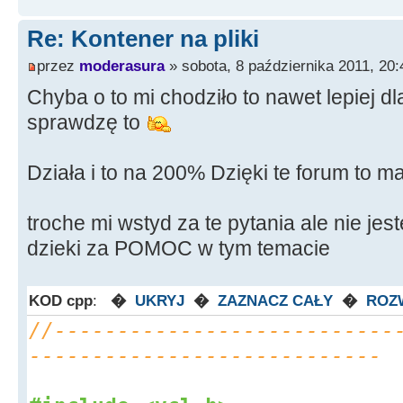
Re: Kontener na pliki
przez
moderasura
» sobota, 8 października 2011, 20:
Chyba o to mi chodziło to nawet lepiej dl
sprawdzę to
Działa i to na 200% Dzięki te forum to m
troche mi wstyd za te pytania ale nie jes
dzieki za POMOC w tym temacie
KOD cpp
:
�
UKRYJ
�
ZAZNACZ CAŁY
�
ROZ
//---------------------------
----------------------------