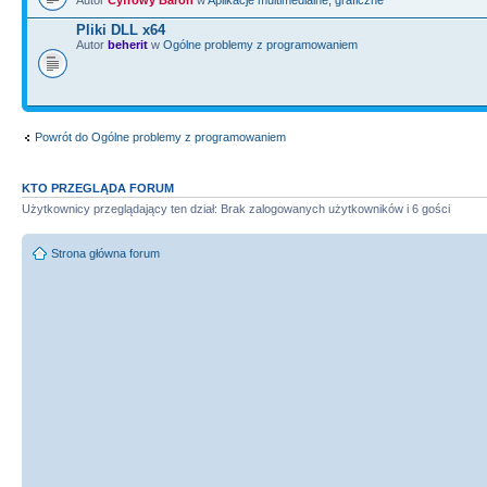
----------------------------
Autor
Cyfrowy Baron
w
Aplikacje multimedialne, graficzne
void
__fastcall
TForm1
::
Butto
Pliki DLL x64
Autor
beherit
w
Ogólne problemy z programowaniem
*
Sender
)
{
char
buf
[
1024
]
;
Powrót do Ogólne problemy z programowaniem
ifstream is
(
"in.file"
, ios
::
b
KTO PRZEGLĄDA FORUM
Użytkownicy przeglądający ten dział: Brak zalogowanych użytkowników i 6 gości
ofstream os
(
"kontener
\\
mapa.b
ios
::
binary
|
ios
::
app
)
;
Strona główna forum
while
(
is
&&
is.
read
(
buf, 1024
{
os.
write
(
buf, is.
gcou
}
}
//---------------------------