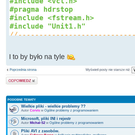
#include <vcl.h>
#pragma hdrstop
#include <fstream.h>
#include "Unit1.h"
//---------------------------
----------------------------
#pragma package(smart_init)
I to by było na tyle
#pragma resource "*.dfm"
TForm1
*
Form1
;
Poprzednia strona
Wyświetl posty nie starsze niż:
//---------------------------
Odpowiedz
----------------------------
__fastcall
TForm1
::
TForm1
(
TCo
PODOBNE TEMATY
:
TForm
(
Owner
)
Wielkie pliki - wielkie problemy ??
{
Autor
Corvis
w
Ogólne problemy z programowaniem
}
Microsoft, pliki INI i rejestr
Autor
Michal-S2
w
Ogólne problemy z programowaniem
//---------------------------
Pliki AVI z zasobów.