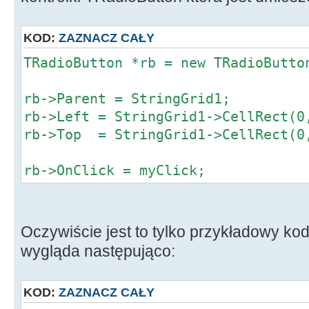
KOD:
ZAZNACZ CAŁY
TRadioButton *rb = new TRadioButto
rb->Parent = StringGrid1;
rb->Left = StringGrid1->CellRect(0
rb->Top = StringGrid1->CellRect(0
rb->OnClick = myClick;
Oczywiście jest to tylko przykładowy kod
wygląda następująco:
KOD:
ZAZNACZ CAŁY