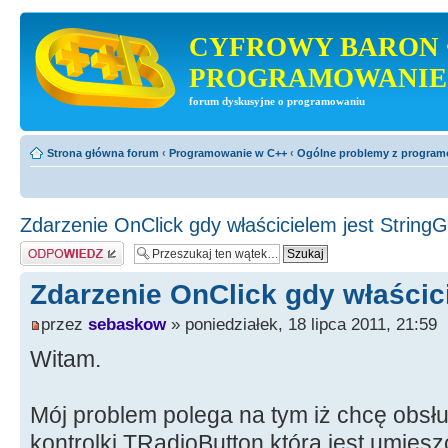
CYFROWY BARON 
PROGRAMOWANIE
forum dyskusyjne o programowaniu
Strona główna forum
‹
Programowanie w C++
‹
Ogólne problemy z progra
Zdarzenie OnClick gdy właścicielem jest StringG
Odpowiedz
Zdarzenie OnClick gdy właścici
przez
sebaskow
» poniedziałek, 18 lipca 2011, 21:59
Witam.
Mój problem polega na tym iż chcę obsł
kontrolki TRadioButton która jest umies