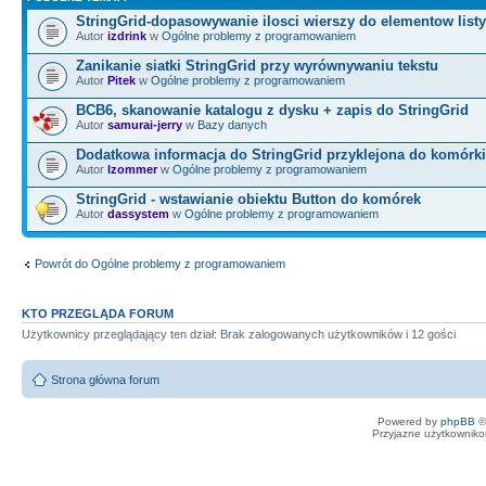
StringGrid-dopasowywanie ilosci wierszy do elementow listy
Autor
izdrink
w
Ogólne problemy z programowaniem
Zanikanie siatki StringGrid przy wyrównywaniu tekstu
Autor
Pitek
w
Ogólne problemy z programowaniem
BCB6, skanowanie katalogu z dysku + zapis do StringGrid
Autor
samurai-jerry
w
Bazy danych
Dodatkowa informacja do StringGrid przyklejona do komórki
Autor
lzommer
w
Ogólne problemy z programowaniem
StringGrid - wstawianie obiektu Button do komórek
Autor
dassystem
w
Ogólne problemy z programowaniem
Powrót do Ogólne problemy z programowaniem
KTO PRZEGLĄDA FORUM
Użytkownicy przeglądający ten dział: Brak zalogowanych użytkowników i 12 gości
Strona główna forum
Powered by
phpBB
©
Przyjazne użytkowniko