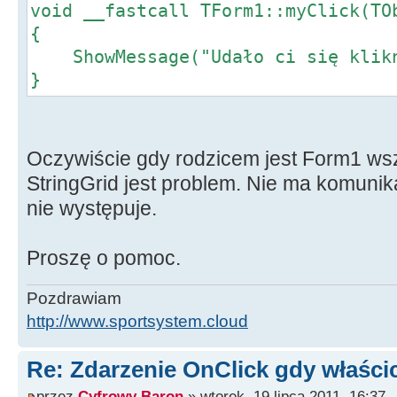
void __fastcall TForm1::myClick(TO
{
ShowMessage("Udało ci się klikn
}
Oczywiście gdy rodzicem jest Form1 wsz
StringGrid jest problem. Nie ma komunik
nie występuje.
Proszę o pomoc.
Pozdrawiam
http://www.sportsystem.cloud
Re: Zdarzenie OnClick gdy właścic
przez
Cyfrowy Baron
» wtorek, 19 lipca 2011, 16:37