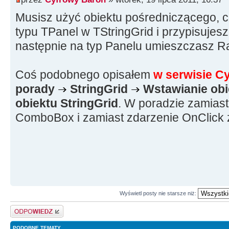
Musisz użyć obiektu pośredniczącego, c
typu TPanel w TStringGrid i przypisujesz
następnie na typ Panelu umieszczasz Ra
Coś podobnego opisałem
w serwisie C
porady
StringGrid
Wstawianie ob
obiektu StringGrid
. W poradzie zamias
ComboBox i zamiast zdarzenie OnClick
Wyświetl posty nie starsze niż:
Odpowiedz
PODOBNE TEMATY