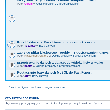
Wczytanie danych według zadanej kompresji czasu
Autor
Corvis
w
Ogólne problemy z programowaniem
Kurs Praktyczny: Baza Danych, problem z klasa.cpp
Autor
Tuzantar
w
Bazy danych
zapis do pliku tekstowego - problem z dopisywaniem danyc
Autor
Niezarejestrowany
w
Ogólne problemy z programowaniem
przepisywanie danych z dataset do widoku listy w watku
Autor
banita
w
Ogólne problemy z programowaniem
Podłączanie bazy danych MySQL do Fast Report
Autor
duf
w
Bazy danych
Powrót do Ogólne problemy z programowaniem
KTO PRZEGLĄDA FORUM
Użytkownicy przeglądający ten dział: Brak zalogowanych użytkowników i 7 gości