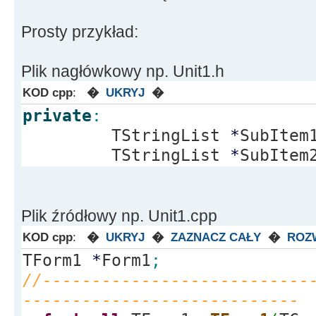
}
Prosty przykład:
//---------------------------
----------------------------
Plik nagłówkowy np. Unit1.h
void
__fastcall
TForm1
::
ListV
KOD cpp
:
�
UKRYJ
�
*
Sender, TListItem
*
Item
)
private
:
{
TStringList
*
SubItem
Item
-
>
Caption
=
(
Stri
TStringList
*
SubItem
Item
-
>
SubItems
-
>
Add
(
L
>
Strings
[
Item
-
>
Index
]
.
Trim
(
)
)
Item
-
>
SubItems
-
>
Add
(
"
Plik źródłowy np. Unit1.cpp
Item
-
>
SubItems
-
>
Add
(
"
KOD cpp
:
�
UKRYJ
�
ZAZNACZ CAŁY
�
ROZ
Item
-
>
SubItems
-
>
Add
(
"
TForm1
*
Form1
;
}
//---------------------------
//---------------------------
----------------------------
----------------------------