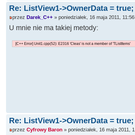
void
__fastcall
TForm1
::
Butto
Re: ListView1->OwnerData = true
*
Sender
)
{
przez
Darek_C++
» poniedziałek, 16 maja 2011, 11:56
OpenTextFileDialog1
-
>
U mnie nie ma takiej metody:
*.txt|*.txt|"
;
OpenTextFileDialog1
-
>
[C++ Error] Unit1.cpp(52): E2316 'Cleas' is not a member of 'TListItems'
if
(
OpenTextFileDialog
{
SubItem1
-
>
Cl
SubItem2
-
>
Cl
SubItem3
-
>
Cl
SubItem4
-
>
Cl
ListView1
-
>
C
int
dodanych
Re: ListView1->OwnerData = true
String plik
=
przez
Cyfrowy Baron
» poniedziałek, 16 maja 2011, 1