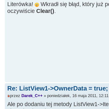
OpenTextFileDialog1
-
>
FileName
Literówka!
Wkradł się błąd, który już
TStringList
*
oczywiście
Clear()
.
TStringList
(
)
;
Lista
-
>
LoadFr
for
(
int
ii
=
>
Count
;
ii
++
)
{
String ad
>
Strings
[
ii
]
.
Trim
(
)
;
if
(
ad
false
)
{
Re: ListView1->OwnerData = true
SubIte
SubIte
przez
Darek_C++
» poniedziałek, 16 maja 2011, 12:11
SubIte
Ale po dodaniu tej metody ListView1->It