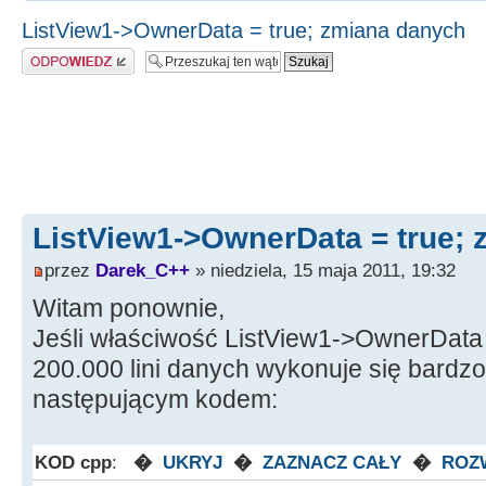
ListView1->OwnerData = true; zmiana danych
Odpowiedz
ListView1->OwnerData = true;
przez
Darek_C++
» niedziela, 15 maja 2011, 19:32
Witam ponownie,
Jeśli właściwość ListView1->OwnerData 
200.000 lini danych wykonuje się bardzo
następującym kodem:
KOD cpp
:
�
UKRYJ
�
ZAZNACZ CAŁY
�
ROZ