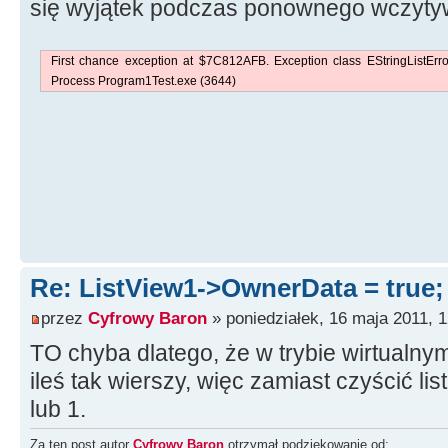
SubIte
się wyjątek podczas ponownego wczyty
dodany
}
First chance exception at $7C812AFB. Exception class EStringListErro
}
Process Program1Test.exe (3644)
ListView1
-
>
It
dodanych
;
StatusBar1
-
>
P
>
Text
=
"Lista zawiera "
+
IntToS
adresów"
;
StatusBar1
-
>
P
Re: ListView1->OwnerData = true
>
Text
=
"---"
;
przez
Cyfrowy Baron
» poniedziałek, 16 maja 2011, 1
delete
Lista
;
TO chyba dlatego, że w trybie wirtualny
}
ileś tak wierszy, więc zamiast czyścić lis
}
lub 1.
//---------------------------
Za ten post autor
Cyfrowy Baron
otrzymał podziękowanie od: