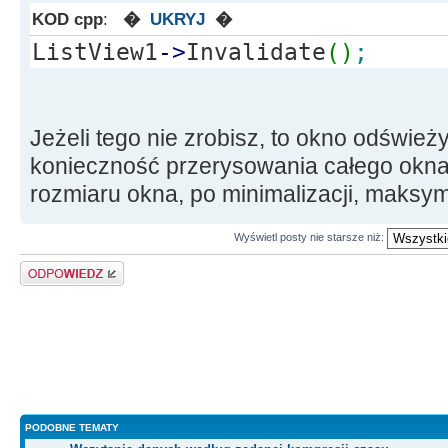
KOD cpp
:
�
UKRYJ
�
ListView1
-
>
Invalidate
(
)
;
Jeżeli tego nie zrobisz, to okno odśwież
konieczność przerysowania całego okna
rozmiaru okna, po minimalizacji, maksymal
Wyświetl posty nie starsze niż:
Odpowiedz
PODOBNE TEMATY