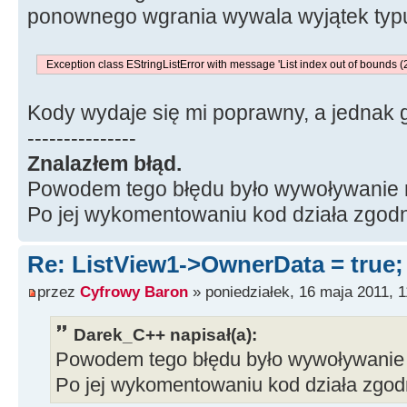
//---------------------------
{
ponownego wgrania wywala wyjątek typ
----------------------------
/* zmiana zawartości trzecie
__fastcall
TForm1
::
TForm1
(
TCo
Licząc kolumnę Caption
Exception class EStringListError with message 'List index out of bounds (
:
TForm
(
Owner
)
w wierszu 6, gdyż wiersz
{
*/
Kody wydaje się mi poprawny, a jednak g
ListView1
-
>
OwnerData
---------------
ListView1
-
>
OnData
=
Li
SubItem2
-
>
Strings
[
5
]
=
"Spra
Znalazłem błąd.
Powodem tego błędu było wywoływanie m
SubItem1
=
new
TString
/* wymuszenie odświerzenia L
Po jej wykomentowaniu kod działa zgod
SubItem2
=
new
TString
ListView1
-
>
Invalidate
(
)
;
SubItem3
=
new
TString
}
Re: ListView1->OwnerData = true
SubItem4
=
new
TString
//---------------------------
przez
Cyfrowy Baron
» poniedziałek, 16 maja 2011, 1
}
----------------------------
//---------------------------
Darek_C++ napisał(a):
----------------------------
Powodem tego błędu było wywoływanie 
void
__fastcall
TForm1
::
ListV
Po jej wykomentowaniu kod działa zgo