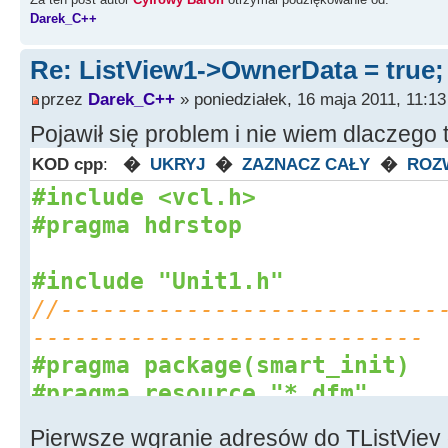
Darek_C++
}
//---------------------------
Re: ListView1->OwnerData = true
----------------------------
przez
Darek_C++
» poniedziałek, 16 maja 2011, 11:13
void
__fastcall
TForm1
::
ListV
Pojawił się problem i nie wiem dlaczego t
*
Sender, TListItem
*
Item
)
KOD cpp
:
�
UKRYJ
�
ZAZNACZ CAŁY
�
ROZ
{
#include <vcl.h>
Item
-
>
SubItems
-
>
Add
(
SubItem
#pragma hdrstop
>
Index
]
)
;
Item
-
>
SubItems
-
>
Add
(
SubItem
#include "Unit1.h"
>
Index
]
)
;
//---------------------------
}
----------------------------
//---------------------------
#pragma package(smart_init)
----------------------------
#pragma resource "*.dfm"
void
__fastcall
TForm1
::
Butto
TForm1
*
Form1
;
*
Sender
)
Pierwsze wgranie adresów do TListViev d