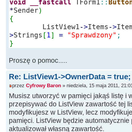
void
__fastcall
TForm1
::
Butto
OpenTextFileDialog1
-
>
*
Sender
)
if
(
OpenTextFileDialog
{
{
ListView1
-
>
Items
-
>
Ite
ListView1
-
>
Cl
>
Strings
[
1
]
=
"Sprawdzony"
;
Memo1
-
>
Clear
(
}
String plik
=
OpenTextFileDialog1
-
>
FileName
Proszę o pomoc.....
ListaVirt
=
n
ListaVirt
-
>
Lo
Re: ListView1->OwnerData = true
elementow
=
Li
ListView1
-
>
It
przez
Cyfrowy Baron
» niedziela, 15 maja 2011, 21:0
elementow
;
Musisz utworzyć w pamięci jakąś listę i
StatusBar1
-
>
P
przepisywać do ListView zawartość tej li
>
Text
=
"Lista zawiera "
+
IntToS
modyfikujesz w ListView, lecz modyfikuje
adresów"
;
pamięci. ListView będzie automatycznie po
}
aktualizował własną zawartość.