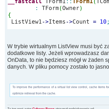
__fastcall
TForm1
::
TForm1
(
TCo
void
__fastcall
TForm1
::
ListV
:
TForm
(
Owner
)
*
Sender
)
{
{
ListView1
-
>
Items
-
>
Count
=
10
if
(
ListView1
-
>
Select
{
SubItem1
=
new
TStringList
;
int
nrNaListV
SubItem2
=
new
TStringList
;
>
Selected
-
>
Index
;
W trybie wirtualnym ListView musi być 
Memo1
-
>
Lines
-
dodatkowe listy. Jeżeli wprowadzasz da
for
(
int
i
=
0
;
i
<
10
;
i
++
)
>
Items
-
>
Item
[
nrNaListViev
]
-
>
S
OnData, to nie będziesz mógł w żaden s
{
>
Strings
[
0
]
)
;
danych. W pliku pomocy zostało to jasn
SubItem1
-
>
Add
(
"SubItems_1 
ListView1
-
>
It
(
String
)
i
)
;
>
Item
[
nrNaListViev
]
-
>
SubItems
SubItem2
-
>
Add
(
"SubItems_2 
}
To improve the performance of a virtual list view control, cache items f
(
String
)
i
)
;
}
optimize retrieval from the cache.
}
Za ten post autor
Cyfrowy Baron
otrzymał podziękowanie od: