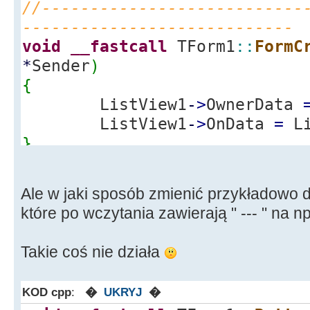
//---------------------------
----------------------------
void
__fastcall
TForm1
::
FormC
*
Sender
)
{
ListView1
-
>
OwnerData
ListView1
-
>
OnData
=
Li
}
//---------------------------
----------------------------
Ale w jaki sposób zmienić przykładowo d
void
__fastcall
TForm1
::
Butto
które po wczytania zawierają " --- " na 
*
Sender
)
{
Takie coś nie działa
int
elementow
;
OpenTextFileDialog1
-
>
KOD cpp
:
�
UKRYJ
�
*.txt|*.txt|"
;