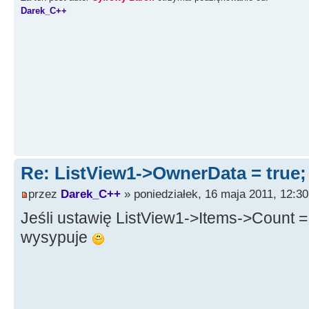
----------------------------
Darek_C++
void
__fastcall
TForm1
::
FormC
*
Sender, TCloseAction
&
Action
{
delete
SubItem1
;
dele
delete
SubItem3
;
dele
}
Re: ListView1->OwnerData = true
przez
Darek_C++
» poniedziałek, 16 maja 2011, 12:30
Jeśli ustawię ListView1->Items->Count =
wysypuje