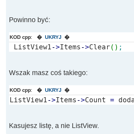
*
Sender, TListItem
*
Item
)
{
Powinno być:
Item
-
>
Caption
=
(
Stri
Item
-
>
SubItems
-
>
Add
(
S
KOD cpp
:
�
UKRYJ
�
Item
-
>
Index
]
)
;
ListView1
-
>
Items
-
>
Clear
(
)
;
Item
-
>
SubItems
-
>
Add
(
S
Item
-
>
Index
]
)
;
Item
-
>
SubItems
-
>
Add
(
S
Wszak masz coś takiego:
Item
-
>
Index
]
)
;
Item
-
>
SubItems
-
>
Add
(
S
KOD cpp
:
�
UKRYJ
�
Item
-
>
Index
]
)
;
ListView1
-
>
Items
-
>
Count
=
doda
}
//---------------------------
Kasujesz listę, a nie ListView.
----------------------------