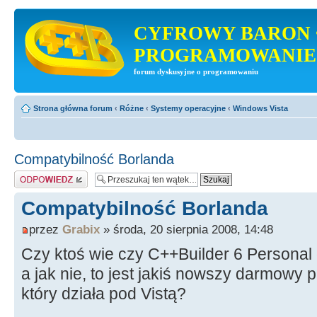
CYFROWY BARON 
PROGRAMOWANIE
forum dyskusyjne o programowaniu
Strona główna forum
‹
Różne
‹
Systemy operacyjne
‹
Windows Vista
Compatybilność Borlanda
Odpowiedz
Compatybilność Borlanda
przez
Grabix
» środa, 20 sierpnia 2008, 14:48
Czy ktoś wie czy C++Builder 6 Personal 
a jak nie, to jest jakiś nowszy darmowy 
który działa pod Vistą?