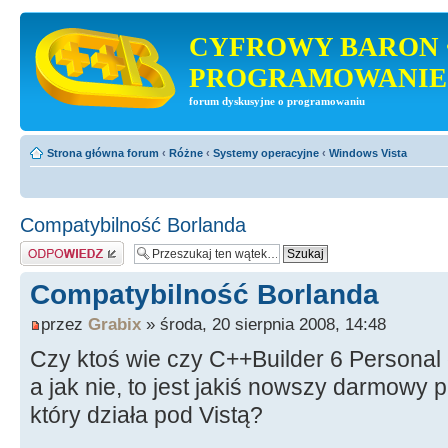
CYFROWY BARON 
PROGRAMOWANIE
forum dyskusyjne o programowaniu
Strona główna forum
‹
Różne
‹
Systemy operacyjne
‹
Windows Vista
Compatybilność Borlanda
Odpowiedz
Compatybilność Borlanda
przez
Grabix
» środa, 20 sierpnia 2008, 14:48
Czy ktoś wie czy C++Builder 6 Personal 
a jak nie, to jest jakiś nowszy darmowy 
który działa pod Vistą?