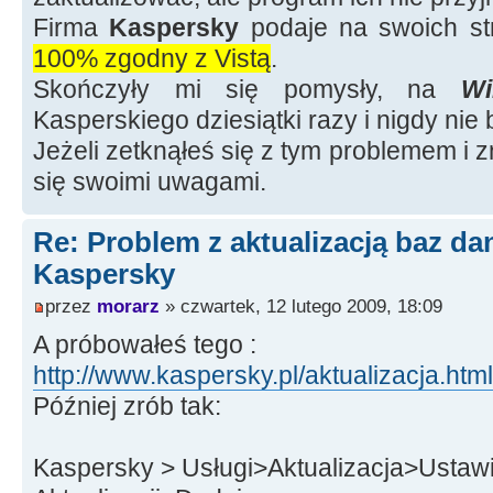
Firma
Kaspersky
podaje na swoich s
100% zgodny z Vistą
.
Skończyły mi się pomysły, na
W
Kasperskiego dziesiątki razy i nigdy nie
Jeżeli zetknąłeś się z tym problemem i z
się swoimi uwagami.
Re: Problem z aktualizacją baz d
Kaspersky
przez
morarz
» czwartek, 12 lutego 2009, 18:09
A próbowałeś tego :
http://www.kaspersky.pl/aktualizacja.html
Później zrób tak:
Kaspersky > Usługi>Aktualizacja>Ustaw