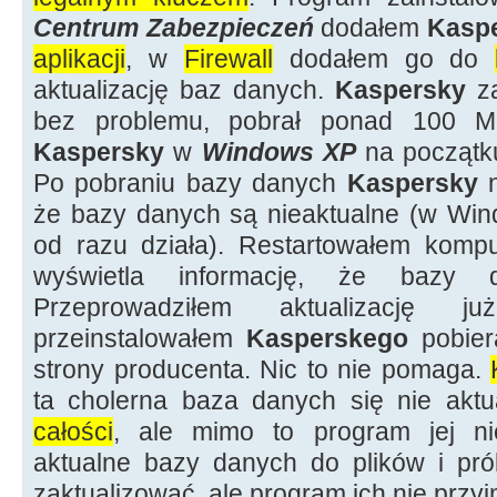
Centrum Zabezpieczeń
dodałem
Kaspe
aplikacji
, w
Firewall
dodałem go do
aktualizację baz danych.
Kaspersky
za
bez problemu, pobrał ponad 100 M
Kaspersky
w
Windows XP
na początk
Po pobraniu bazy danych
Kaspersky
n
że bazy danych są nieaktualne (w Wi
od razu działa). Restartowałem komp
wyświetla informację, że bazy d
Przeprowadziłem aktualizację ju
przeinstalowałem
Kasperskego
pobier
strony producenta. Nic to nie pomaga.
ta cholerna baza danych się nie aktua
całości
, ale mimo to program jej nie
aktualne bazy danych do plików i pr
zaktualizować, ale program ich nie przyj