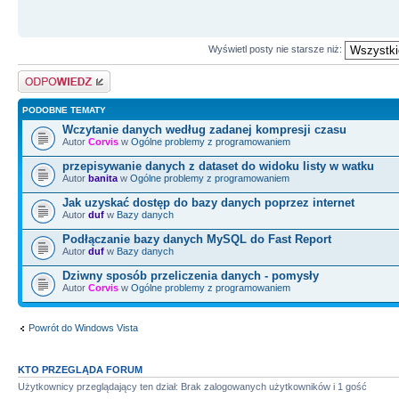
Wyświetl posty nie starsze niż:
Odpowiedz
PODOBNE TEMATY
Wczytanie danych według zadanej kompresji czasu
Autor
Corvis
w
Ogólne problemy z programowaniem
przepisywanie danych z dataset do widoku listy w watku
Autor
banita
w
Ogólne problemy z programowaniem
Jak uzyskać dostęp do bazy danych poprzez internet
Autor
duf
w
Bazy danych
Podłączanie bazy danych MySQL do Fast Report
Autor
duf
w
Bazy danych
Dziwny sposób przeliczenia danych - pomysły
Autor
Corvis
w
Ogólne problemy z programowaniem
Powrót do Windows Vista
KTO PRZEGLĄDA FORUM
Użytkownicy przeglądający ten dział: Brak zalogowanych użytkowników i 1 gość