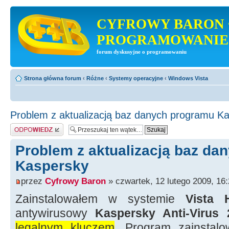
CYFROWY BARON 
PROGRAMOWANIE
forum dyskusyjne o programowaniu
Strona główna forum
‹
Różne
‹
Systemy operacyjne
‹
Windows Vista
Problem z aktualizacją baz danych programu K
Odpowiedz
Problem z aktualizacją baz da
Kaspersky
przez
Cyfrowy Baron
» czwartek, 12 lutego 2009, 16
Zainstalowałem w systemie
Vista
antywirusowy
Kaspersky Anti-Virus 
legalnym kluczem
. Program zainstal