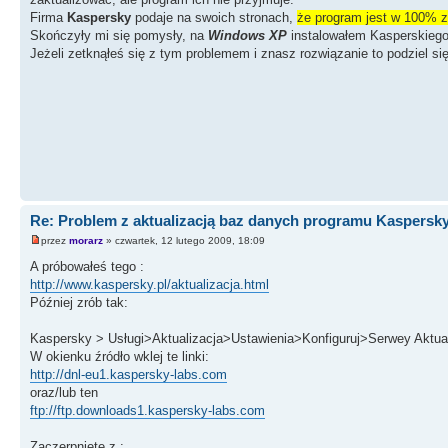
Firma
Kaspersky
podaje na swoich stronach,
że program jest w 100% z
Skończyły mi się pomysły, na
Windows XP
instalowałem Kasperskiego d
Jeżeli zetknąłeś się z tym problemem i znasz rozwiązanie to podziel s
Re: Problem z aktualizacją baz danych programu Kaspersk
przez
morarz
» czwartek, 12 lutego 2009, 18:09
A próbowałeś tego :
http://www.kaspersky.pl/aktualizacja.html
Później zrób tak:
Kaspersky > Usługi>Aktualizacja>Ustawienia>Konfiguruj>Serwey Aktua
W okienku źródło wklej te linki:
http://dnl-eu1.kaspersky-labs.com
oraz/lub ten
ftp://ftp.downloads1.kaspersky-labs.com
Zaczerpnięte z :