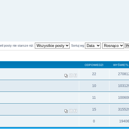
tl posty nie starsze niż:
Sortuj wg
ODPOWIEDZI
WYŚWIET
22
27081
1
2
10
10312
11
10060
15
31552
1
2
0
1940