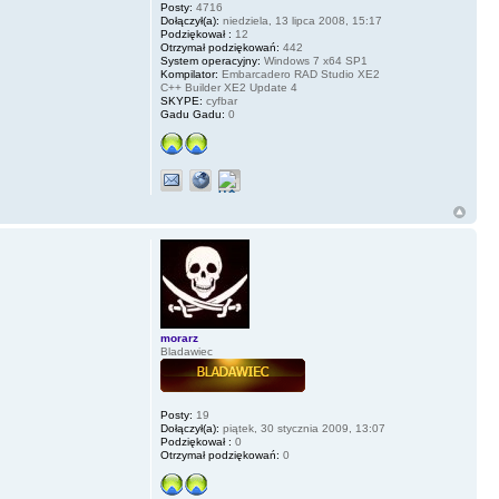
Posty:
4716
Dołączył(a):
niedziela, 13 lipca 2008, 15:17
Podziękował :
12
Otrzymał podziękowań:
442
System operacyjny:
Windows 7 x64 SP1
Kompilator:
Embarcadero RAD Studio XE2
C++ Builder XE2 Update 4
SKYPE:
cyfbar
Gadu Gadu:
0
morarz
Bladawiec
Posty:
19
Dołączył(a):
piątek, 30 stycznia 2009, 13:07
Podziękował :
0
Otrzymał podziękowań:
0