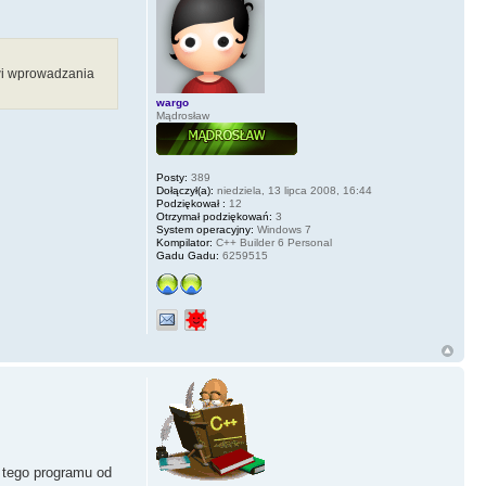
owi wprowadzania
wargo
Mądrosław
Posty:
389
Dołączył(a):
niedziela, 13 lipca 2008, 16:44
Podziękował :
12
Otrzymał podziękowań:
3
System operacyjny:
Windows 7
Kompilator:
C++ Builder 6 Personal
Gadu Gadu:
6259515
m tego programu od