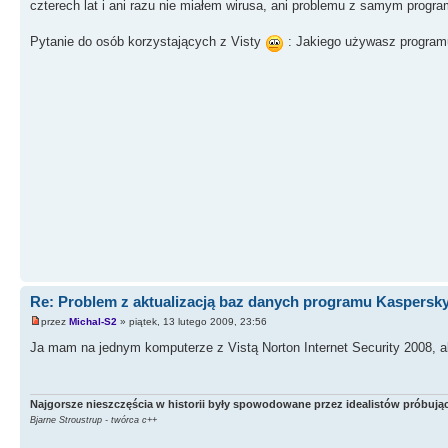
czterech lat i ani razu nie miałem wirusa, ani problemu z samym program
Pytanie do osób korzystających z Visty
: Jakiego używasz programu
Re: Problem z aktualizacją baz danych programu Kaspersk
przez
Michal-S2
» piątek, 13 lutego 2009, 23:56
Ja mam na jednym komputerze z Vistą Norton Internet Security 2008, a
Najgorsze nieszczęścia w historii były spowodowane przez idealistów próbując
Bjarne Stroustrup - twórca c++