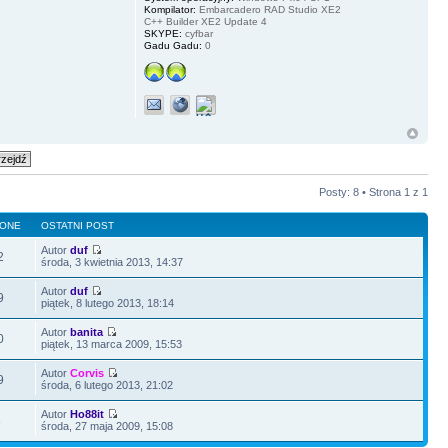
Kompilator:
Embarcadero RAD Studio XE2
C++ Builder XE2 Update 4
SKYPE:
cyfbar
Gadu Gadu:
0
Posty: 8 • Strona
1
z
1
LONE
OSTATNI POST
Autor
duf
2
środa, 3 kwietnia 2013, 14:37
Autor
duf
9
piątek, 8 lutego 2013, 18:14
Autor
banita
0
piątek, 13 marca 2009, 15:53
Autor
Corvis
9
środa, 6 lutego 2013, 21:02
Autor
Ho88it
6
środa, 27 maja 2009, 15:08