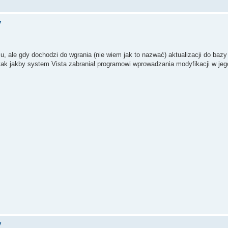
y
u, ale gdy dochodzi do wgrania (nie wiem jak to nazwać) aktualizacji do baz
 tak jakby system Vista zabraniał programowi wprowadzania modyfikacji w jeg
y