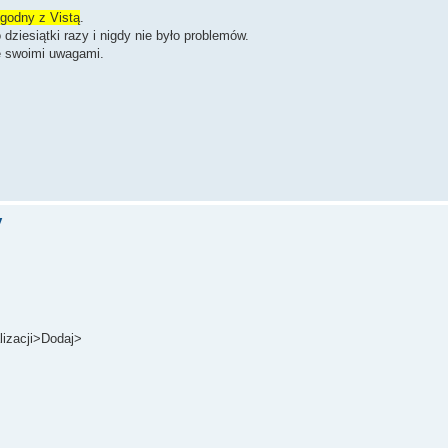
godny z Vistą
.
ziesiątki razy i nigdy nie było problemów.
ię swoimi uwagami.
y
lizacji>Dodaj>