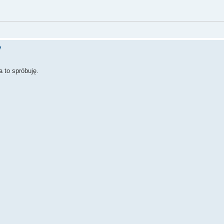
y
a to spróbuję.