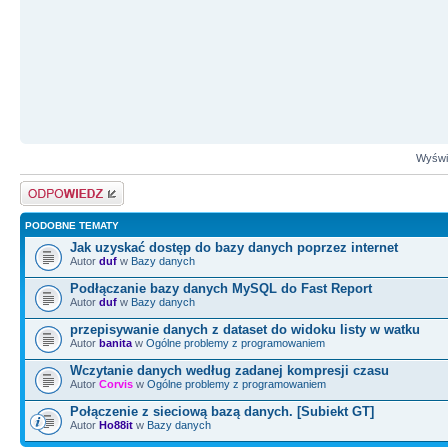
Wyświe
Odpowiedz
PODOBNE TEMATY
Jak uzyskać dostęp do bazy danych poprzez internet
Autor
duf
w
Bazy danych
Podłączanie bazy danych MySQL do Fast Report
Autor
duf
w
Bazy danych
przepisywanie danych z dataset do widoku listy w watku
Autor
banita
w
Ogólne problemy z programowaniem
Wczytanie danych według zadanej kompresji czasu
Autor
Corvis
w
Ogólne problemy z programowaniem
Połączenie z sieciową bazą danych. [Subiekt GT]
Autor
Ho88it
w
Bazy danych