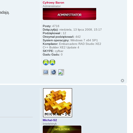
Cyfrowy Baron
Administrator
adają.
Posty:
4716
Dołączył(a):
niedziela, 13 lipca 2008, 15:17
Podziękował :
12
Otrzymał podziękowań:
442
System operacyjny:
Windows 7 x64 SP1
Kompilator:
Embarcadero RAD Studio XE2
C++ Builder XE2 Update 4
SKYPE:
cyfbar
Gadu Gadu:
0
Michal-S2
Intelektryk