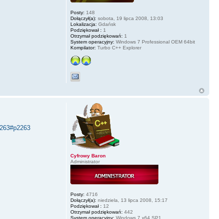
Posty:
148
Dołączył(a):
sobota, 19 lipca 2008, 13:03
Lokalizacja:
Gdańsk
Podziękował :
1
Otrzymał podziękowań:
1
System operacyjny:
Windows 7 Professional OEM 64bit
Kompilator:
Turbo C++ Explorer
2263#p2263
Cyfrowy Baron
Administrator
Posty:
4716
Dołączył(a):
niedziela, 13 lipca 2008, 15:17
Podziękował :
12
Otrzymał podziękowań:
442
System operacyjny:
Windows 7 x64 SP1