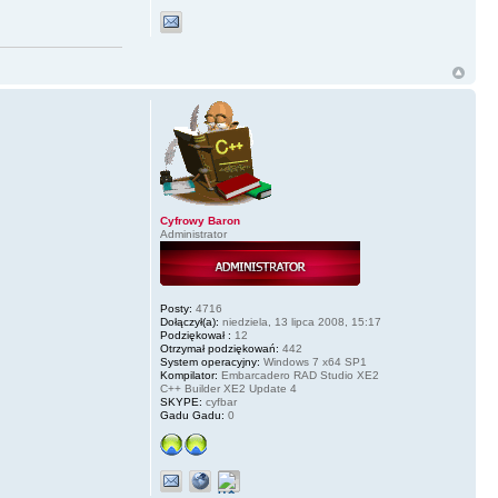
Cyfrowy Baron
Administrator
Posty:
4716
Dołączył(a):
niedziela, 13 lipca 2008, 15:17
Podziękował :
12
Otrzymał podziękowań:
442
System operacyjny:
Windows 7 x64 SP1
Kompilator:
Embarcadero RAD Studio XE2
C++ Builder XE2 Update 4
SKYPE:
cyfbar
Gadu Gadu:
0