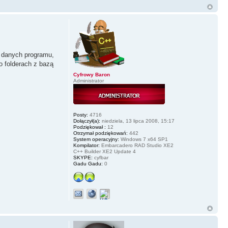
y danych programu,
o folderach z bazą
Cyfrowy Baron
Administrator
Posty:
4716
Dołączył(a):
niedziela, 13 lipca 2008, 15:17
Podziękował :
12
Otrzymał podziękowań:
442
System operacyjny:
Windows 7 x64 SP1
Kompilator:
Embarcadero RAD Studio XE2
C++ Builder XE2 Update 4
SKYPE:
cyfbar
Gadu Gadu:
0