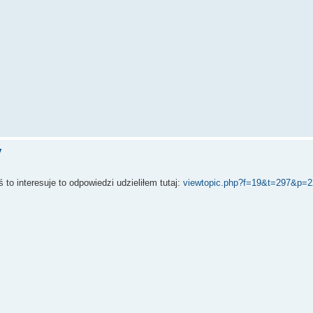
y
 to interesuje to odpowiedzi udzieliłem tutaj:
viewtopic.php?f=19&t=297&p=