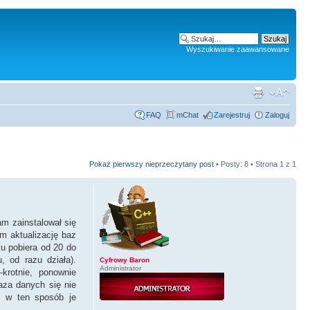
Wyszukiwanie zaawansowane
FAQ
mChat
Zarejestruj
Zaloguj
Pokaż pierwszy nieprzeczytany post
• Posty: 8 • Strona
1
z
1
am zainstalował się
m aktualizację baz
u pobiera od 20 do
 od razu działa).
Cyfrowy Baron
Administrator
krotnie, ponownie
baza danych się nie
m w ten sposób je