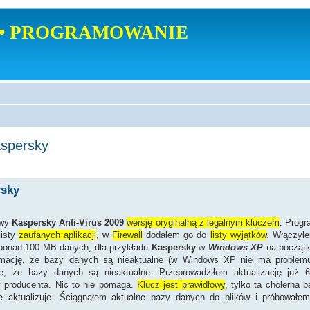
• PROGRAMOWANIE
aspersky
rsky
owy
Kaspersky Anti-Virus 2009
wersję oryginalną z legalnym kluczem
. Progr
listy
zaufanych aplikacji
, w
Firewall
dodałem go do
listy wyjątków
. Włączyłe
ł ponad 100 MB danych, dla przykładu
Kaspersky
w
Windows XP
na początk
rmację, że bazy danych są nieaktualne (w Windows XP nie ma problemu,
ę, że bazy danych są nieaktualne. Przeprowadziłem aktualizację już 6-
y producenta. Nic to nie pomaga.
Klucz jest prawidłowy
, tylko ta cholerna 
ie aktualizuje. Ściągnąłem aktualne bazy danych do plików i próbowałe