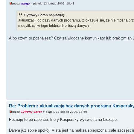
przez
wargo
» piątek, 13 lutego 2009, 18:43
Cyfrowy Baron napisał(a):
aktualizacji do bazy danych programu, to okazuje się, że nie można pr
modyfikacji w jego folderach z bazą danych.
A po czym to poznajesz? Czy są widoczne komunikaty lub brak zmian w 
Re: Problem z aktualizacją baz danych programu Kaspersk
przez
Cyfrowy Baron
» piątek, 13 lutego 2009, 18:50
Poznaję to po raporcie, który Kaspersky wyświetla na bieżąco.
Dałem już sobie spokój. Vista jest na maksa spieprzona, całe szczęści