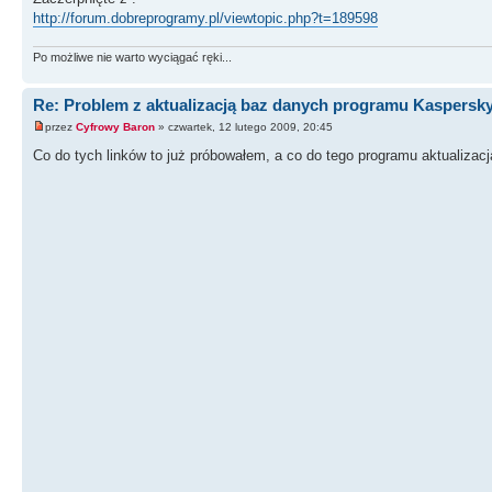
http://forum.dobreprogramy.pl/viewtopic.php?t=189598
Po możliwe nie warto wyciągać ręki...
Re: Problem z aktualizacją baz danych programu Kaspersk
przez
Cyfrowy Baron
» czwartek, 12 lutego 2009, 20:45
Co do tych linków to już próbowałem, a co do tego programu aktualizacj