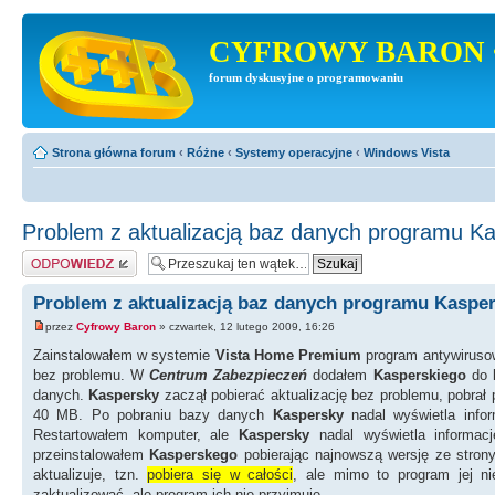
CYFROWY BARON 
forum dyskusyjne o programowaniu
Strona główna forum
‹
Różne
‹
Systemy operacyjne
‹
Windows Vista
Problem z aktualizacją baz danych programu K
Odpowiedz
Problem z aktualizacją baz danych programu Kaspe
przez
Cyfrowy Baron
» czwartek, 12 lutego 2009, 16:26
Zainstalowałem w systemie
Vista Home Premium
program antywirus
bez problemu. W
Centrum Zabezpieczeń
dodałem
Kasperskiego
do 
danych.
Kaspersky
zaczął pobierać aktualizację bez problemu, pobra
40 MB. Po pobraniu bazy danych
Kaspersky
nadal wyświetla info
Restartowałem komputer, ale
Kaspersky
nadal wyświetla informacj
przeinstalowałem
Kasperskego
pobierając najnowszą wersję ze stron
aktualizuje, tzn.
pobiera się w całości
, ale mimo to program jej n
zaktualizować, ale program ich nie przyjmuje.