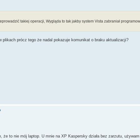
zeprowadzić takiej operacji, Wygląda to tak jakby system Vista zabraniał program
plikach prócz tego że nadal pokazuje komunikat o braku aktualizacji?
y
e, że to nie mój laptop. U mnie na XP Kaspersky działa bez zarzutu, używa