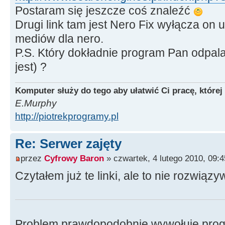
Postaram się jeszcze coś znaleźć
Drugi link tam jest Nero Fix wyłącza on
mediów dla nero.
P.S. Który dokładnie program Pan odpala
jest) ?
Komputer służy do tego aby ułatwić Ci pracę, której
E.Murphy
http://piotrekprogramy.pl
Re: Serwer zajęty
przez
Cyfrowy Baron
» czwartek, 4 lutego 2010, 09:4
Czytałem już te linki, ale to nie rozwią
Problem prawdopodobnie wywołuje pro