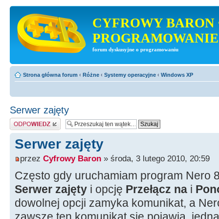
CYFROWY BARON 
PROGRAMOWANIE
forum dyskusyjne o programowaniu
Strona główna forum
‹
Różne
‹
Systemy operacyjne
‹
Windows XP
Serwer zajęty
Odpowiedz
Serwer zajęty
przez
Cyfrowy Baron
» środa, 3 lutego 2010, 20:59
Często gdy uruchamiam program Nero 8
Serwer zajęty
i opcję
Przełącz na
i
Pon
dowolnej opcji zamyka komunikat, a Nero
zawsze ten komunikat się pojawia, jednak