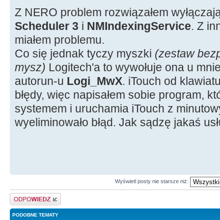
Z NERO problem rozwiązałem wyłączają
Scheduler 3
i
NMIndexingService
. Z i
miałem problemu.
Co się jednak tyczy myszki
(zestaw bez
mysz)
Logitech'a to wywołuje ona u mnie
autorun-u
Logi_MwX
. iTouch od klawia
błędy, więc napisałem sobie program, któ
systemem i uruchamia iTouch z minutow
wyeliminowało błąd. Jak sądzę jakaś usł
Wyświetl posty nie starsze niż:
Odpowiedz
PODOBNE TEMATY