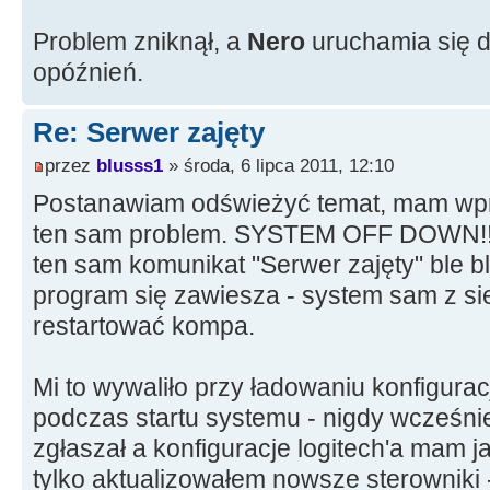
Problem zniknął, a
Nero
uruchamia się d
opóźnień.
Re: Serwer zajęty
przez
blusss1
» środa, 6 lipca 2011, 12:10
Postanawiam odświeżyć temat, mam wp
ten sam problem. SYSTEM OFF DOWN!! a
ten sam komunikat "Serwer zajęty" ble ble
program się zawiesza - system sam z sieb
restartować kompa.
Mi to wywaliło przy ładowaniu konfiguracj
podczas startu systemu - nigdy wcześnie
zgłaszał a konfiguracje logitech'a mam j
tylko aktualizowałem nowsze sterowniki - 