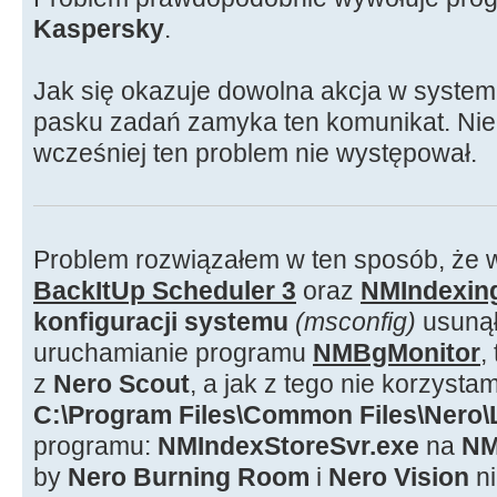
Kaspersky
.
Jak się okazuje dowolna akcja w systemi
pasku zadań zamyka ten komunikat. Nie
wcześniej ten problem nie występował.
Problem rozwiązałem w ten sposób, że 
BackItUp Scheduler 3
oraz
NMIndexin
konfiguracji systemu
(msconfig)
usuną
uruchamianie programu
NMBgMonitor
,
z
Nero Scout
, a jak z tego nie korzyst
C:\Program Files\Common Files\Nero\
programu:
NMIndexStoreSvr.exe
na
NM
by
Nero Burning Room
i
Nero Vision
ni