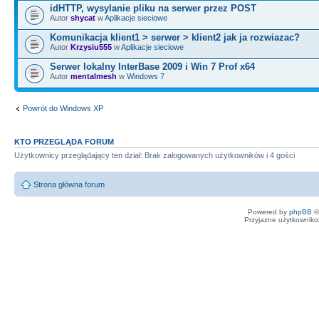
idHTTP, wysylanie pliku na serwer przez POST
Autor
shycat
w
Aplikacje sieciowe
Komunikacja klient1 > serwer > klient2 jak ja rozwiazac?
Autor
Krzysiu555
w
Aplikacje sieciowe
Serwer lokalny InterBase 2009 i Win 7 Prof x64
Autor
mentalmesh
w
Windows 7
Powrót do Windows XP
KTO PRZEGLĄDA FORUM
Użytkownicy przeglądający ten dział: Brak zalogowanych użytkowników i 4 gości
Strona główna forum
Powered by
phpBB
©
Przyjazne użytkowniko