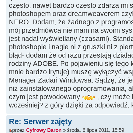
często, nawet bardzo często zdarza mi si
photoshopem oraz dreamweaverem czyli n
NERO. Dodam, że żadnego z programos
mój przedmówca nie mam na swoim system
jest nadal wyświetlany (czasami). Stan
photoshopie i nagle ni z gruszki ni z pier
błąd- dodam że od razu przestają dział
rodziny ADOBE. Po pojawieniu się tego 
mnie bardzo irytuje) muszę wyłączyć w
Menager Zadań Windowsa. Sądzę, że jes
niż zainstalowanego oprogramowania, a
czym jest powodowany
, czy może 
wcześniej? z góry dzięki za odpowiedź,
Re: Serwer zajęty
przez
Cyfrowy Baron
» środa, 6 lipca 2011, 15:59