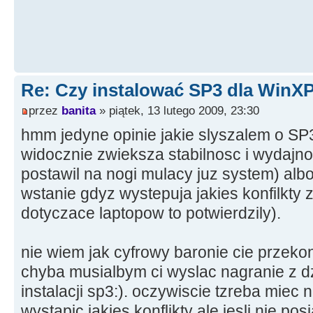
Re: Czy instalować SP3 dla WinX
przez
banita
» piątek, 13 lutego 2009, 23:30
hmm jedyne opinie jakie slyszalem o SP3
widocznie zwieksza stabilnosc i wydajn
postawil na nogi mulacy juz system) alb
wstanie gdyz wystepuja jakies konfilkty 
dotyczace laptopow to potwierdzily).
nie wiem jak cyfrowy baronie cie przeko
chyba musialbym ci wyslac nagranie z dz
instalacji sp3:). oczywiscie tzreba miec
wystapic jakies konflikty ale jesli nie pos