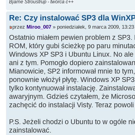
Bjarne Stroustrup - twórca c++
Re: Czy instalować SP3 dla WinX
przez
Miroo_007
» poniedziałek, 9 marca 2009, 13:23
Ostatnio miałem pewien problem z SP3. 
ROM, który gubi ścieżkę po paru minuta
Windows XP SP3 i Ubuntu Linux. No ale n
ani z tym. Pomogło dopiero zainstalow
Mianowicie, SP2 informował mnie to tym,
ponownie włożył płytę. Windows XP SP3 
tylko kontynuował instalację. Zainstalow
awaryjnym. Gdzieś czytałem, że Microso
zachęcić do instalacji Visty. Teraz powoli
P.S. Jeżeli chodzi o Ubuntu to w ogóle ni
zainstalować.