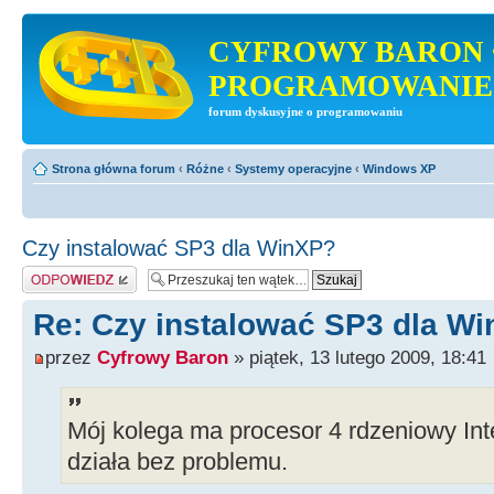
CYFROWY BARON 
PROGRAMOWANIE
forum dyskusyjne o programowaniu
Strona główna forum
‹
Różne
‹
Systemy operacyjne
‹
Windows XP
Czy instalować SP3 dla WinXP?
Odpowiedz
Re: Czy instalować SP3 dla W
przez
Cyfrowy Baron
» piątek, 13 lutego 2009, 18:41
Mój kolega ma procesor 4 rdzeniowy Int
działa bez problemu.