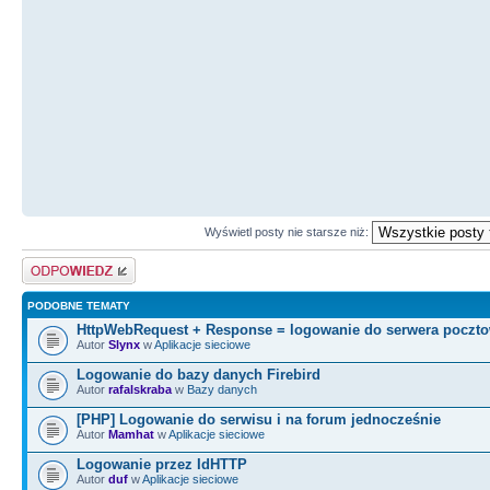
Wyświetl posty nie starsze niż:
Odpowiedz
PODOBNE TEMATY
HttpWebRequest + Response = logowanie do serwera poczt
Autor
Slynx
w
Aplikacje sieciowe
Logowanie do bazy danych Firebird
Autor
rafalskraba
w
Bazy danych
[PHP] Logowanie do serwisu i na forum jednocześnie
Autor
Mamhat
w
Aplikacje sieciowe
Logowanie przez IdHTTP
Autor
duf
w
Aplikacje sieciowe