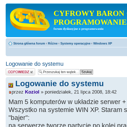
CYFROWY BARON 
PROGRAMOWANIE
forum dyskusyjne o programowaniu
Strona główna forum
‹
Różne
‹
Systemy operacyjne
‹
Windows XP
Logowanie do systemu
Odpowiedz
Logowanie do systemu
przez
Koziol
» poniedziałek, 21 lipca 2008, 18:42
Mam 5 komputerów w układzie serwer + 
Wszystko na systemie WIN XP. Staram si
"bajer":
na serwerze tworze partycje po kolei p