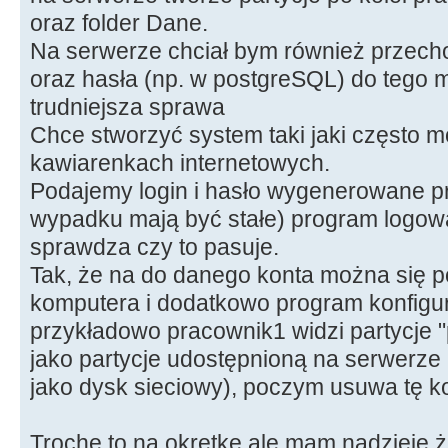
oraz folder Dane.
Na serwerze chciał bym również przech
oraz hasła (np. w postgreSQL) do tego 
trudniejsza sprawa
Chce stworzyć system taki jaki często 
kawiarenkach internetowych.
Podajemy login i hasło wygenerowane p
wypadku mają być stałe) program logowa
sprawdza czy to pasuje.
Tak, że na do danego konta można się 
komputera i dodatkowo program konfigur
przykładowo pracownik1 widzi partycje 
jako partycje udostępnioną na serwerze (a
jako dysk sieciowy), poczym usuwa tę ko
Trochę to na okrętkę ale mam nadzieję 